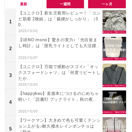
最新
一週間
一ヶ月
【ユニクロ】新生児着用レビュー！「コン
ビ肌着 2枚組」は「裁縫がしっかり」（3
1
0...
2025/10/02
【UENO-mono】驚きの実力♪「光目覚ま
し時計」は「授乳ライトとしても大活躍...
2
2025/10/07
【ユニクロ】万能で感動がスゴイ♪「オッ
クスフォードシャツ」は「何度リピートし
3
たか...
2025/10/03
【happykau】直接本につけるのにめちゃ
軽い！「読書灯 ブックライト」秋の夜...
4
2025/10/03
【ワークマン】大きめで色も可愛くテンシ
ョン上がる♪耐久撥水レインポンチョは
5
「防水...