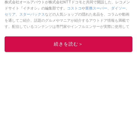
株式会社オールアバウトが株式会社NTTドコモと共同で開設した、レコメン
ドサイト『イチオシ』の編集部です。
コストコ
や
業務スーパー
、
ダイソー
、
セリア
、
スターバックス
などの人気ショップの隠れた名品を、コラムや動画
を通してご紹介。話題のグルメやマニアが紹介するアウトドア情報も満載で
す。配信しているコンテンツは専門家やインフルエンサーが実際に使用して
レビューしています。毎日トレンド情報をお届けしているので、ぜひ
Google
ニュースでフォロー
してください！
続きを読む＞
このイチオシストの他の記事を読む