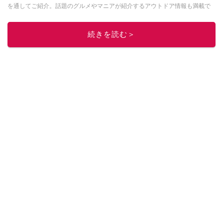
を通してご紹介。話題のグルメやマニアが紹介するアウトドア情報も満載で
す。配信しているコンテンツは専門家やインフルエンサーが実際に使用して
レビューしています。毎日トレンド情報をお届けしているので、ぜひ
Google
続きを読む＞
ニュースでフォロー
してください！
このイチオシストの他の記事を読む