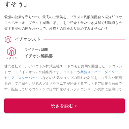
すそう」
愛猫の健康を守りつつ、最高のご褒美を。プラズマ乳酸菌配合＆塩分50％オ
フのペティオ「プラクト減塩にぼし」をご紹介！食いつき抜群で獣医師も推
奨する安心の国産おやつで、愛猫との絆をより深めてみませんか？
イチオシスト
ライター / 編集
イチオシ編集部
株式会社オールアバウトが株式会社NTTドコモと共同で開設した、レコメン
ドサイト『イチオシ』の編集部です。
コストコ
や
業務スーパー
、
ダイソー
、
セリア
、
スターバックス
などの人気ショップの隠れた名品を、コラムや動画
を通してご紹介。話題のグルメやマニアが紹介するアウトドア情報も満載で
す。配信しているコンテンツは専門家やインフルエンサーが実際に使用して
レビューしています。毎日トレンド情報をお届けしているので、ぜひ
Google
ニュースでフォロー
してください！
続きを読む＞
このイチオシストの他の記事を読む