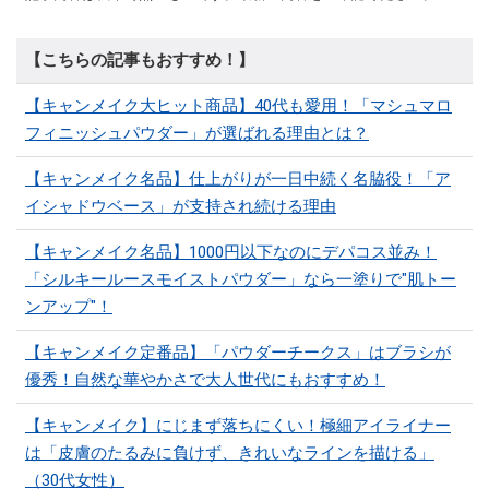
【こちらの記事もおすすめ！】
【キャンメイク大ヒット商品】40代も愛用！「マシュマロ
フィニッシュパウダー」が選ばれる理由とは？
【キャンメイク名品】仕上がりが一日中続く名脇役！「ア
イシャドウベース」が支持され続ける理由
【キャンメイク名品】1000円以下なのにデパコス並み！
「シルキールースモイストパウダー」なら一塗りで"肌トー
ンアップ"！
【キャンメイク定番品】「パウダーチークス」はブラシが
優秀！自然な華やかさで大人世代にもおすすめ！
【キャンメイク】にじまず落ちにくい！極細アイライナー
は「皮膚のたるみに負けず、きれいなラインを描ける」
（30代女性）