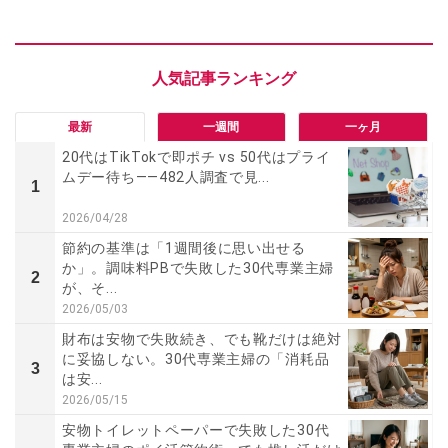
最新
一週間
一ヶ月
20代はTikTokで即ポチ vs 50代はプライ
ムデー待ち――482人調査で見...
1
2026/04/28
節約の基準は「1週間後に思い出せる
か」。調味料PBで失敗した30代専業主婦
2
が、そ...
2026/05/03
財布は安物で失敗続き、でも靴だけは絶対
に妥協しない。30代専業主婦の「消耗品
3
は安...
2026/05/15
安物トイレットペーパーで失敗した30代