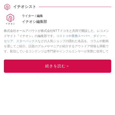
イチオシスト
ライター / 編集
イチオシ編集部
株式会社オールアバウトが株式会社NTTドコモと共同で開設した、レコメン
ドサイト『イチオシ』の編集部です。
コストコ
や
業務スーパー
、
ダイソー
、
セリア
、
スターバックス
などの人気ショップの隠れた名品を、コラムや動画
を通してご紹介。話題のグルメやマニアが紹介するアウトドア情報も満載で
す。配信しているコンテンツは専門家やインフルエンサーが実際に使用して
レビューしています。毎日トレンド情報をお届けしているので、ぜひ
Google
ニュースでフォロー
してください！
続きを読む＞
このイチオシストの他の記事を読む