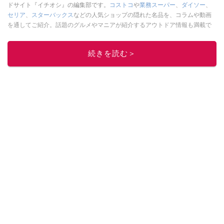
ドサイト『イチオシ』の編集部です。
コストコ
や
業務スーパー
、
ダイソー
、
セリア
、
スターバックス
などの人気ショップの隠れた名品を、コラムや動画
を通してご紹介。話題のグルメやマニアが紹介するアウトドア情報も満載で
す。配信しているコンテンツは専門家やインフルエンサーが実際に使用して
レビューしています。毎日トレンド情報をお届けしているので、ぜひ
Google
続きを読む＞
ニュースでフォロー
してください！
このイチオシストの他の記事を読む