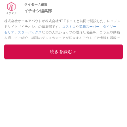
ライター / 編集
イチオシ編集部
株式会社オールアバウトが株式会社NTTドコモと共同で開設した、レコメン
ドサイト『イチオシ』の編集部です。
コストコ
や
業務スーパー
、
ダイソー
、
セリア
、
スターバックス
などの人気ショップの隠れた名品を、コラムや動画
を通してご紹介。話題のグルメやマニアが紹介するアウトドア情報も満載で
す。配信しているコンテンツは専門家やインフルエンサーが実際に使用して
レビューしています。毎日トレンド情報をお届けしているので、ぜひ
Google
続きを読む＞
ニュースでフォロー
してください！
このイチオシストの他の記事を読む