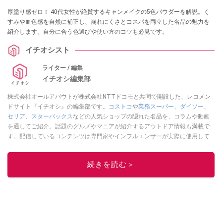
厚塗り感ゼロ！ 40代女性が絶賛するキャンメイクの5色パウダーを解説。く
すみや血色感を自然に補正し、崩れにくさとコスパを両立した名品の魅力を
紹介します。自分に合う色選びや使い方のコツも必見です。
イチオシスト
ライター / 編集
イチオシ編集部
株式会社オールアバウトが株式会社NTTドコモと共同で開設した、レコメン
ドサイト『イチオシ』の編集部です。
コストコ
や
業務スーパー
、
ダイソー
、
セリア
、
スターバックス
などの人気ショップの隠れた名品を、コラムや動画
を通してご紹介。話題のグルメやマニアが紹介するアウトドア情報も満載で
す。配信しているコンテンツは専門家やインフルエンサーが実際に使用して
レビューしています。毎日トレンド情報をお届けしているので、ぜひ
Google
ニュースでフォロー
してください！
続きを読む＞
このイチオシストの他の記事を読む