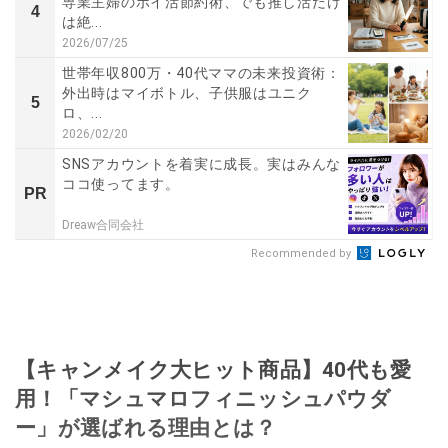
専業主婦のポイ活節約術、でも推し活だけ
4
は絶...
2026/07/25
世帯年収800万・40代ママの未来投資術：
外出時はマイボトル、子供服はユニク
5
ロ、...
2026/02/20
SNSアカウントを着実に成長。実はみんな
ココ使ってます。
PR
Dreaw合同会社
Recommended by
【キャンメイク大ヒット商品】40代も愛
用！「マシュマロフィニッシュパウダ
ー」が選ばれる理由とは？