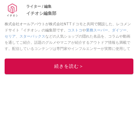
ライター / 編集
イチオシ編集部
株式会社オールアバウトが株式会社NTTドコモと共同で開設した、レコメン
ドサイト『イチオシ』の編集部です。
コストコ
や
業務スーパー
、
ダイソー
、
セリア
、
スターバックス
などの人気ショップの隠れた名品を、コラムや動画
を通してご紹介。話題のグルメやマニアが紹介するアウトドア情報も満載で
す。配信しているコンテンツは専門家やインフルエンサーが実際に使用して
レビューしています。毎日トレンド情報をお届けしているので、ぜひ
Google
ニュースでフォロー
してください！
続きを読む＞
このイチオシストの他の記事を読む