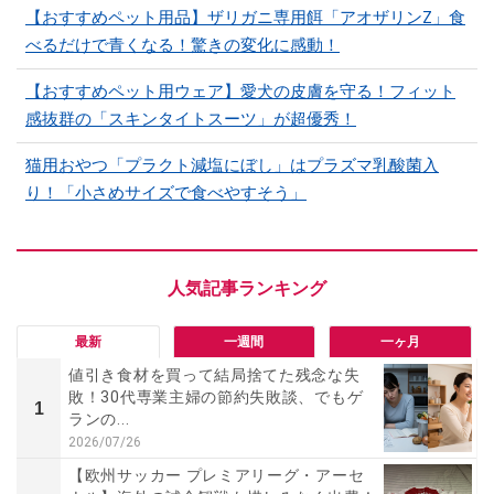
【おすすめペット用品】ザリガニ専用餌「アオザリンZ」食
べるだけで青くなる！驚きの変化に感動！
【おすすめペット用ウェア】愛犬の皮膚を守る！フィット
感抜群の「スキンタイトスーツ」が超優秀！
猫用おやつ「プラクト減塩にぼし」はプラズマ乳酸菌入
り！「小さめサイズで食べやすそう」
最新
一週間
一ヶ月
値引き食材を買って結局捨てた残念な失
敗！30代専業主婦の節約失敗談、でもゲ
1
ランの...
2026/07/26
【欧州サッカー プレミアリーグ・アーセ