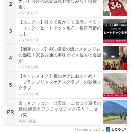
ナル】海外の試合観戦も惜しみなく出費！
2
選手...
2026/01/17
【ユニクロ】軽くて暖かくて最高すぎる！
「ユニクロヒートテック毛布」暖房代節約
3
にも...
2026/01/13
【浦和レッズ】ACL優勝の涙とスタジアム
の熱狂！家族共通の趣味ができ週末の会話
4
が...
2026/01/23
【キャンメイク】夜のケアにおすすめ！
「プランプリップケアスクラブ」の砂糖ス
5
クラブ...
2025/10/18
楽しさいっぱい！北海道・ニセコで避暑の
夏旅 絶景とアクティビティが揃う「ニセ
PR
コ東...
東急不動産
Recommended by