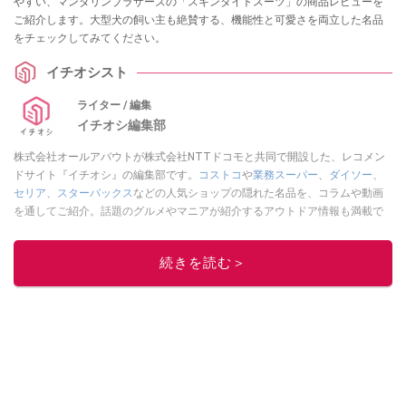
やすい、マンダリンブラザーズの「スキンタイトスーツ」の商品レビューを
ご紹介します。大型犬の飼い主も絶賛する、機能性と可愛さを両立した名品
をチェックしてみてください。
イチオシスト
ライター / 編集
イチオシ編集部
株式会社オールアバウトが株式会社NTTドコモと共同で開設した、レコメン
ドサイト『イチオシ』の編集部です。
コストコ
や
業務スーパー
、
ダイソー
、
セリア
、
スターバックス
などの人気ショップの隠れた名品を、コラムや動画
を通してご紹介。話題のグルメやマニアが紹介するアウトドア情報も満載で
す。配信しているコンテンツは専門家やインフルエンサーが実際に使用して
レビューしています。毎日トレンド情報をお届けしているので、ぜひ
Google
続きを読む＞
ニュースでフォロー
してください！
このイチオシストの他の記事を読む