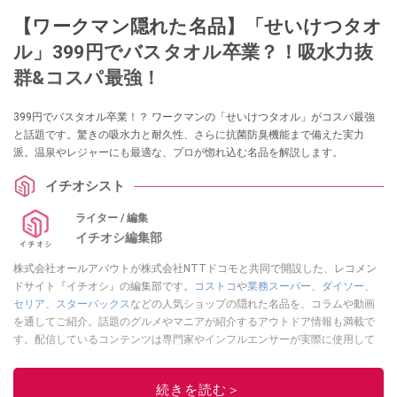
【ワークマン隠れた名品】「せいけつタオ
ル」399円でバスタオル卒業？！吸水力抜
群&コスパ最強！
399円でバスタオル卒業！？ ワークマンの「せいけつタオル」がコスパ最強
と話題です。驚きの吸水力と耐久性、さらに抗菌防臭機能まで備えた実力
派。温泉やレジャーにも最適な、プロが惚れ込む名品を解説します。
イチオシスト
ライター / 編集
イチオシ編集部
株式会社オールアバウトが株式会社NTTドコモと共同で開設した、レコメン
ドサイト『イチオシ』の編集部です。
コストコ
や
業務スーパー
、
ダイソー
、
セリア
、
スターバックス
などの人気ショップの隠れた名品を、コラムや動画
を通してご紹介。話題のグルメやマニアが紹介するアウトドア情報も満載で
す。配信しているコンテンツは専門家やインフルエンサーが実際に使用して
レビューしています。毎日トレンド情報をお届けしているので、ぜひ
Google
ニュースでフォロー
してください！
続きを読む＞