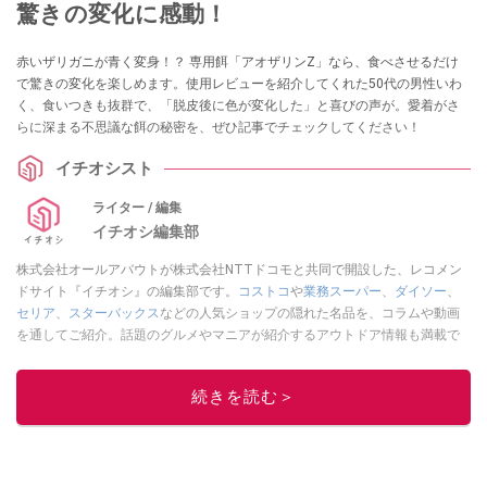
驚きの変化に感動！
赤いザリガニが青く変身！？ 専用餌「アオザリンZ」なら、食べさせるだけ
で驚きの変化を楽しめます。使用レビューを紹介してくれた50代の男性いわ
く、食いつきも抜群で、「脱皮後に色が変化した」と喜びの声が。愛着がさ
らに深まる不思議な餌の秘密を、ぜひ記事でチェックしてください！
イチオシスト
ライター / 編集
イチオシ編集部
株式会社オールアバウトが株式会社NTTドコモと共同で開設した、レコメン
ドサイト『イチオシ』の編集部です。
コストコ
や
業務スーパー
、
ダイソー
、
セリア
、
スターバックス
などの人気ショップの隠れた名品を、コラムや動画
を通してご紹介。話題のグルメやマニアが紹介するアウトドア情報も満載で
す。配信しているコンテンツは専門家やインフルエンサーが実際に使用して
レビューしています。毎日トレンド情報をお届けしているので、ぜひ
Google
続きを読む＞
ニュースでフォロー
してください！
このイチオシストの他の記事を読む