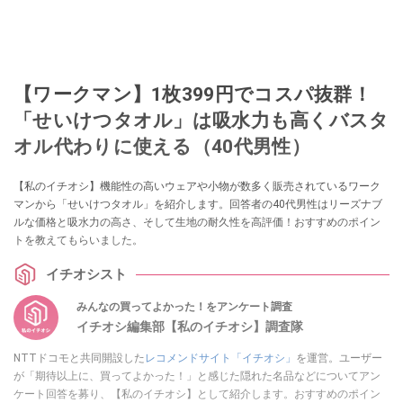
【ワークマン】1枚399円でコスパ抜群！
「せいけつタオル」は吸水力も高くバスタ
オル代わりに使える（40代男性）
【私のイチオシ】機能性の高いウェアや小物が数多く販売されているワーク
マンから「せいけつタオル」を紹介します。回答者の40代男性はリーズナブ
ルな価格と吸水力の高さ、そして生地の耐久性を高評価！おすすめのポイン
トを教えてもらいました。
イチオシスト
みんなの買ってよかった！をアンケート調査
イチオシ編集部【私のイチオシ】調査隊
NTTドコモと共同開設した
レコメンドサイト「イチオシ」
を運営。ユーザー
が「期待以上に、買ってよかった！」と感じた隠れた名品などについてアン
ケート回答を募り、【私のイチオシ】として紹介します。おすすめのポイン