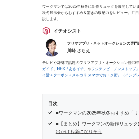
ワークマンでは2025年秋冬に新作リュックを展開して
秋冬展示会からおすすめ＆驚きの収納力をレビュー。注目
説します。
イチオシスト
フリマアプリ・ネットオークションの専門
川崎 さちえ
テレビや雑誌で話題のフリマアプリ・オークション歴20
ガイド
。
NHK「あさイチ」
や
フジテレビ「ノンストップ
イ活＋クーポン＋メルカリ スマホでおトク術』（インプ
キマ時間に効率的に稼ぐ！』（翔泳社刊）
ほか著書多数。
■経歴：2003年、夫が子育てをするために、突然会社を
いた時間でできるオークションに目をつける。しかし、取
品者側にまわり、家の中の物を出品しまくる。出品する物
目次
を生活の一部に取り入れるべく、「ネットオークションや
た消費税増税の社会においては、ネットオークションやフ
■ワークマンの2025年秋冬おすすめ「
点でユーザーとして参加中。
■【まとめ】ワークマンの新作リュック
出かけも楽になりそう