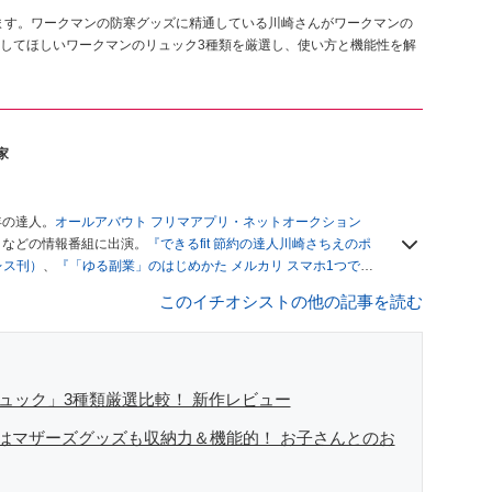
います。ワークマンの防寒グッズに精通している川崎さんがワークマンの
してほしいワークマンのリュック3種類を厳選し、使い方と機能性を解
家
年の達人。
オールアバウト フリマアプリ・ネットオークション
」
などの情報番組に出演。
『できるfit 節約の達人川崎さちえのポ
レス刊）
、
『「ゆる副業」のはじめかた メルカリ スマホ1つでス
ブログは
「川崎さちえのごちゃまぜ日記」
。
このイチオシストの他の記事を読む
辞める。翌月からの給料が０円になり、家にいながら、しかも空
引の仕方がわからずに、まずは落札者として参加。その後、出
がほぼなくなってからは、仕入れを経験。ネットオークション
フリマアプリは生活のインフラになる」という考えを持つ。ま
リマアプリが家計の救世主になりえると考え、業者とは違う視
リュック」3種類厳選比較！ 新作レビュー
はマザーズグッズも収納力＆機能的！ お子さんとのお