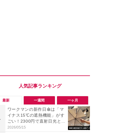
最新
一週間
一ヶ月
ワークマンの新作日傘は「マ
【今夏最強】
イナス15℃の遮熱機能」がす
万使ったレ
1
1
ごい！2300円で直射日光と路
プクラス」と
面熱をダブルでガード
の冷感スラ
2026/05/15
2026/08/01