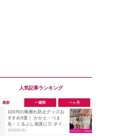
最新
一週間
一ヶ月
100均の靴擦れ防止グッズお
【評価4以上】M
すすめ9選！ かかと・つま
JOR V」
1
1
先・くるぶし保護に◎ ダイソ
力のサウン
ー・セリア・キャンドゥ
リーがイチ
2025/01/31
2026/08/03