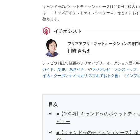
キャンドゥのポケットティッシュケースは110円（税込）
は、「キッズ用ポケットティッシュケース」をとくにおす
教えます。
イチオシスト
フリマアプリ・ネットオークションの専門
川崎 さちえ
テレビや雑誌で話題のフリマアプリ・オークション歴20
ガイド
。
NHK「あさイチ」
や
フジテレビ「ノンストップ
イ活＋クーポン＋メルカリ スマホでおトク術』（インプ
キマ時間に効率的に稼ぐ！』（翔泳社刊）
ほか著書多数。
■経歴：2003年、夫が子育てをするために、突然会社を
いた時間でできるオークションに目をつける。しかし、取
品者側にまわり、家の中の物を出品しまくる。出品する物
目次
を生活の一部に取り入れるべく、「ネットオークションや
た消費税増税の社会においては、ネットオークションやフ
■【100均】キャンドゥのポケットテ
点でユーザーとして参加中。
ビュー
■【キャンドゥのティッシュケース】吊