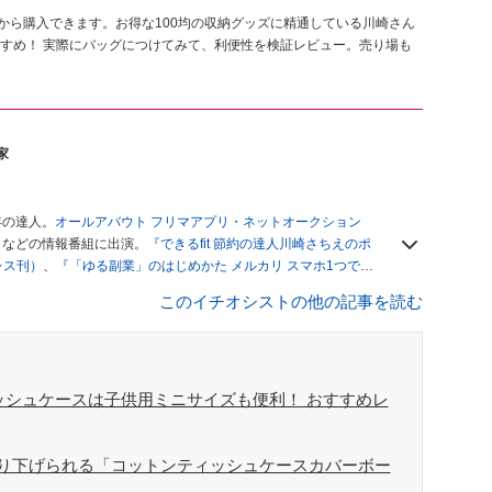
から購入できます。お得な100均の収納グッズに精通している川崎さん
すめ！ 実際にバッグにつけてみて、利便性を検証レビュー。売り場も
家
年の達人。
オールアバウト フリマアプリ・ネットオークション
」
などの情報番組に出演。
『できるfit 節約の達人川崎さちえのポ
レス刊）
、
『「ゆる副業」のはじめかた メルカリ スマホ1つでス
ブログは
「川崎さちえのごちゃまぜ日記」
。
このイチオシストの他の記事を読む
辞める。翌月からの給料が０円になり、家にいながら、しかも空
引の仕方がわからずに、まずは落札者として参加。その後、出
がほぼなくなってからは、仕入れを経験。ネットオークション
フリマアプリは生活のインフラになる」という考えを持つ。ま
リマアプリが家計の救世主になりえると考え、業者とは違う視
ィッシュケースは子供用ミニサイズも便利！ おすすめレ
り下げられる「コットンティッシュケースカバーボー