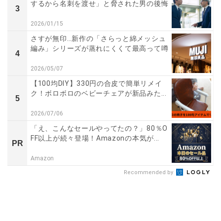
するから名刺を渡せ」と脅された男の後悔
3
2026/01/15
さすが無印…新作の「さらっと綿メッシュ
編み」シリーズが蒸れにくくて最高って噂
4
2026/05/07
【100均DIY】330円の合皮で簡単リメイ
ク！ボロボロのベビーチェアが新品みた...
5
2026/07/06
「え、こんなセールやってたの？」80％O
FF以上が続々登場！Amazonの本気が...
PR
Amazon
Recommended by