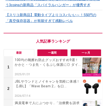
う3coinsの新商品「スパイラルハンガー」が優秀すぎ
【スリコ新商品】電動タイプよりコスパいい～！550円の
「真空保存容器」が有能すぎて感動レベル
最新
一週間
一ヶ月
100均の靴擦れ防止グッズおすすめ9選！
かかと・つま先・くるぶし保護に◎ ダイ...
1
2025/01/31
JBLサウンドとノイキャンを気軽に体感！
【JBL】「Wave Beam 2」を口...
2
2026/07/14
満員電車で人にぶつかり…「治療費を請求