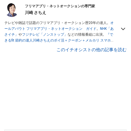
フリマアプリ・ネットオークションの専門家
川崎 さちえ
テレビや雑誌で話題のフリマアプリ・オークション歴20年の達人。
オ
ールアバウト フリマアプリ・ネットオークション ガイド
。
NHK「あ
さイチ」
や
フジテレビ「ノンストップ」
などの情報番組に出演。
『で
きるfit 節約の達人川崎さちえのポイ活＋クーポン＋メルカリ スマホで
おトク術』（インプレス刊）
、
『「ゆる副業」のはじめかた メルカリ
このイチオシストの他の記事を読む
スマホ1つでスキマ時間に効率的に稼ぐ！』（翔泳社刊）
ほか著書多
数。ブログは
「川崎さちえのごちゃまぜ日記」
。
■経歴：2003年、夫が子育てをするために、突然会社を辞める。翌月
からの給料が０円になり、家にいながら、しかも空いた時間でできる
オークションに目をつける。しかし、取引の仕方がわからずに、まず
は落札者として参加。その後、出品者側にまわり、家の中の物を出品
しまくる。出品する物がほぼなくなってからは、仕入れを経験。ネッ
トオークションを生活の一部に取り入れるべく、「ネットオークショ
ンやフリマアプリは生活のインフラになる」という考えを持つ。また
消費税増税の社会においては、ネットオークションやフリマアプリが
家計の救世主になりえると考え、業者とは違う視点でユーザーとして
参加中。