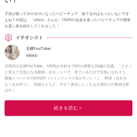
い！
子供が使ってボロボロになったベビーチェア、捨てるのはもったいないです
よね？今回は、「shino」さんが、100均の合皮を使ったベビーチェアの簡単
お直し術を紹介してくれました！
イチオシスト
主婦YouTuber
shino
元気印の主婦YouTuber。100均が大好きでDIYが得意な26歳の主婦。「クスッ
と笑えて元気になる動画」がモットーで、見ているだけで元気になれそう。
業務スーパーや100均DIY（リメイクシート技がすごい！）、料理（夫弁当・
おつまみ作り）、収納などなど、今すぐ真似したくなる主婦向けの動画を配
信中！
このイチオシストの他の記事を読む
続きを読む＞