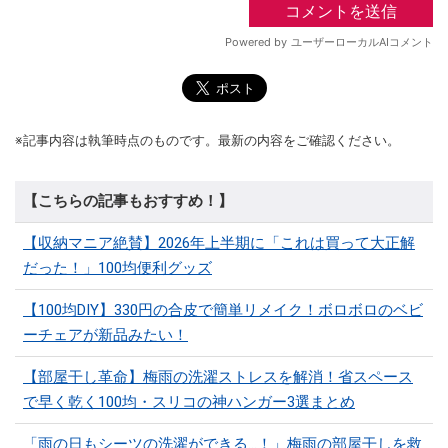
※記事内容は執筆時点のものです。最新の内容をご確認ください。
【こちらの記事もおすすめ！】
【収納マニア絶賛】2026年上半期に「これは買って大正解
だった！」100均便利グッズ
【100均DIY】330円の合皮で簡単リメイク！ボロボロのベビ
ーチェアが新品みたい！
【部屋干し革命】梅雨の洗濯ストレスを解消！省スペース
で早く乾く100均・スリコの神ハンガー3選まとめ
「雨の日もシーツの洗濯ができる…！」梅雨の部屋干しを救