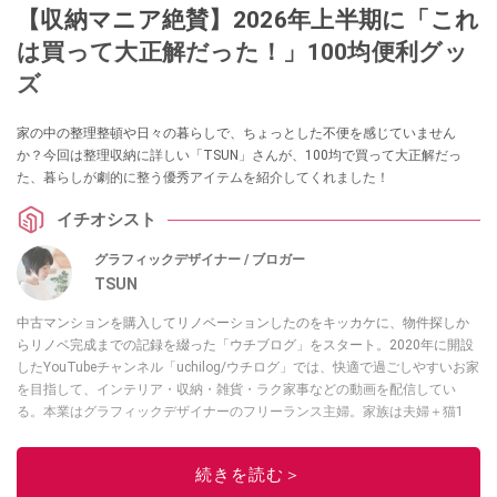
【収納マニア絶賛】2026年上半期に「これ
は買って大正解だった！」100均便利グッ
ズ
家の中の整理整頓や日々の暮らしで、ちょっとした不便を感じていません
か？今回は整理収納に詳しい「TSUN」さんが、100均で買って大正解だっ
た、暮らしが劇的に整う優秀アイテムを紹介してくれました！
イチオシスト
グラフィックデザイナー / ブロガー
TSUN
中古マンションを購入してリノベーションしたのをキッカケに、物件探しか
らリノベ完成までの記録を綴った「ウチブログ」をスタート。2020年に開設
したYouTubeチャンネル「uchilog/ウチログ」では、快適で過ごしやすいお家
を目指して、インテリア・収納・雑貨・ラク家事などの動画を配信してい
る。本業はグラフィックデザイナーのフリーランス主婦。家族は夫婦＋猫1
匹。・第9回ESSEインテリアグランプリ審査員賞受賞・リノベりす2016年リ
ノベ人気事例1位
続きを読む＞
このイチオシストの他の記事を読む