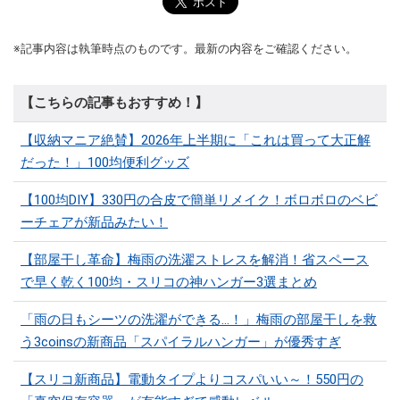
※記事内容は執筆時点のものです。最新の内容をご確認ください。
【こちらの記事もおすすめ！】
【収納マニア絶賛】2026年上半期に「これは買って大正解
だった！」100均便利グッズ
【100均DIY】330円の合皮で簡単リメイク！ボロボロのベビ
ーチェアが新品みたい！
【部屋干し革命】梅雨の洗濯ストレスを解消！省スペース
で早く乾く100均・スリコの神ハンガー3選まとめ
「雨の日もシーツの洗濯ができる…！」梅雨の部屋干しを救
う3coinsの新商品「スパイラルハンガー」が優秀すぎ
【スリコ新商品】電動タイプよりコスパいい～！550円の