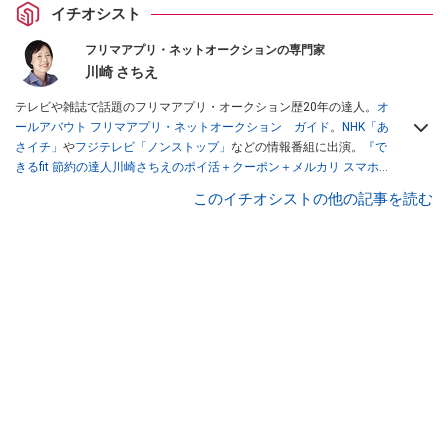
イチオシスト
フリマアプリ・ネットオークションの専門家
川崎 さちえ
テレビや雑誌で話題のフリマアプリ・オークション歴20年の達人。
オ
ールアバウト フリマアプリ・ネットオークション ガイド
。
NHK「あ
さイチ」
や
フジテレビ「ノンストップ」
などの情報番組に出演。
『で
きるfit 節約の達人川崎さちえのポイ活＋クーポン＋メルカリ スマホで
おトク術』（インプレス刊）
、
『「ゆる副業」のはじめかた メルカリ
このイチオシストの他の記事を読む
スマホ1つでスキマ時間に効率的に稼ぐ！』（翔泳社刊）
ほか著書多
数。ブログは
「川崎さちえのごちゃまぜ日記」
。
■経歴：2003年、夫が子育てをするために、突然会社を辞める。翌月
からの給料が０円になり、家にいながら、しかも空いた時間でできる
オークションに目をつける。しかし、取引の仕方がわからずに、まず
は落札者として参加。その後、出品者側にまわり、家の中の物を出品
しまくる。出品する物がほぼなくなってからは、仕入れを経験。ネッ
トオークションを生活の一部に取り入れるべく、「ネットオークショ
ンやフリマアプリは生活のインフラになる」という考えを持つ。また
消費税増税の社会においては、ネットオークションやフリマアプリが
家計の救世主になりえると考え、業者とは違う視点でユーザーとして
参加中。