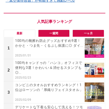
「真空保存容器」が有能すぎて感動レベル
最新
一週間
一ヶ月
100均の靴擦れ防止グッズおすすめ9選！
かかと・つま先・くるぶし保護に◎ ダイ...
1
2025/01/31
100均キャンドゥの「ハンコ」オフィスで
便利な3選！かわいい＆消せるスタンプも
2
◎...
2025/02/23
コンビニのタオルおすすめランキング！1
位はローソンの「厚織りフェイスタオル」
3
2025/02/09
デリケートな下着も安心して洗える！ツモ