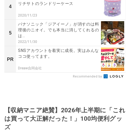
リチサトのランドリーケース
4
2020/11/23
パナソニック「ジアイーノ」が消すのは料
理後のニオイ。でも本当に消してくれるの
5
は…
2022/11/30
SNSアカウントを着実に成長。実はみんな
ココ使ってます。
PR
Dreaw合同会社
Recommended by
【収納マニア絶賛】2026年上半期に「これ
は買って大正解だった！」100均便利グッ
ズ