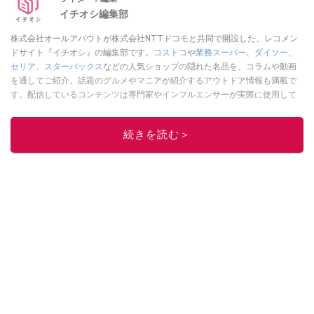
イチオシ編集部
株式会社オールアバウトが株式会社NTTドコモと共同で開設した、レコメン
ドサイト『イチオシ』の編集部です。
コストコ
や
業務スーパー
、
ダイソー
、
セリア
、
スターバックス
などの人気ショップの隠れた名品を、コラムや動画
を通してご紹介。話題のグルメやマニアが紹介するアウトドア情報も満載で
す。配信しているコンテンツは専門家やインフルエンサーが実際に使用して
レビューしています。毎日トレンド情報をお届けしているので、ぜひ
Google
ニュースでフォロー
してください！
続きを読む＞
このイチオシストの他の記事を読む