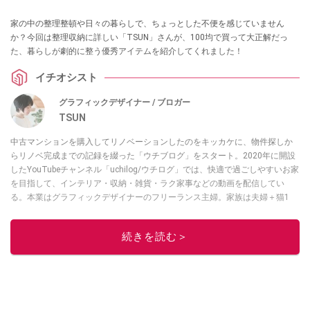
家の中の整理整頓や日々の暮らしで、ちょっとした不便を感じていません
か？今回は整理収納に詳しい「TSUN」さんが、100均で買って大正解だっ
た、暮らしが劇的に整う優秀アイテムを紹介してくれました！
イチオシスト
グラフィックデザイナー / ブロガー
TSUN
中古マンションを購入してリノベーションしたのをキッカケに、物件探しか
らリノベ完成までの記録を綴った「ウチブログ」をスタート。2020年に開設
したYouTubeチャンネル「uchilog/ウチログ」では、快適で過ごしやすいお家
を目指して、インテリア・収納・雑貨・ラク家事などの動画を配信してい
る。本業はグラフィックデザイナーのフリーランス主婦。家族は夫婦＋猫1
匹。・第9回ESSEインテリアグランプリ審査員賞受賞・リノベりす2016年リ
ノベ人気事例1位
続きを読む＞
このイチオシストの他の記事を読む