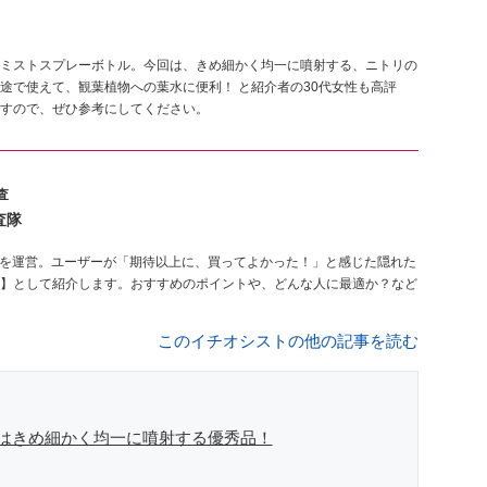
ミストスプレーボトル。今回は、きめ細かく均一に噴射する、ニトリの
途で使えて、観葉植物への葉水に便利！ と紹介者の30代女性も高評
すので、ぜひ参考にしてください。
査
査隊
を運営。ユーザーが「期待以上に、買ってよかった！」と感じた隠れた
】として紹介します。おすすめのポイントや、どんな人に最適か？など
このイチオシストの他の記事を読む
はきめ細かく均一に噴射する優秀品！