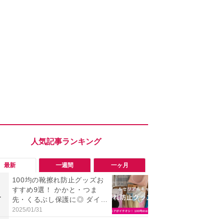
最新
一週間
一ヶ月
100均の靴擦れ防止グッズお
【評価4以上】M
すすめ9選！ かかと・つま
JOR V」
1
1
先・くるぶし保護に◎ ダイソ
力のサウン
ー・セリア・キャンドゥ
リーがイチ
2025/01/31
2026/08/03