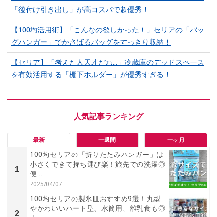
「後付け引き出し」が高コスパで超優秀！
【100均活用術】「こんなの欲しかった！」セリアの「バッ
グハンガー」でかさばるバッグをすっきり収納！
【セリア】「考えた人天才だわ…」冷蔵庫のデッドスペース
を有効活用する「棚下ホルダー」が優秀すぎる！
最新
一週間
一ヶ月
100均セリアの「折りたたみハンガー」は
小さくできて持ち運び楽！旅先での洗濯◎
1
便...
2025/04/07
100均セリアの製氷皿おすすめ9選！丸型
やかわいいハート型、水筒用、離乳食も◎
2