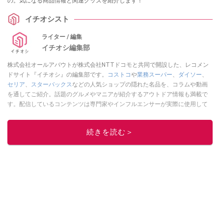
の。気になる商品情報と関連グッズを紹介します！
イチオシスト
ライター / 編集
イチオシ編集部
株式会社オールアバウトが株式会社NTTドコモと共同で開設した、レコメン
ドサイト『イチオシ』の編集部です。
コストコ
や
業務スーパー
、
ダイソー
、
セリア
、
スターバックス
などの人気ショップの隠れた名品を、コラムや動画
を通してご紹介。話題のグルメやマニアが紹介するアウトドア情報も満載で
す。配信しているコンテンツは専門家やインフルエンサーが実際に使用して
レビューしています。毎日トレンド情報をお届けしているので、ぜひ
Google
ニュースでフォロー
してください！
続きを読む＞
このイチオシストの他の記事を読む