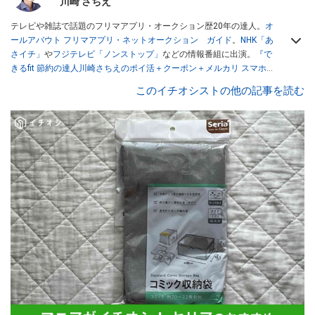
川崎 さちえ
テレビや雑誌で話題のフリマアプリ・オークション歴20年の達人。
オ
ールアバウト フリマアプリ・ネットオークション ガイド
。
NHK「あ
さイチ」
や
フジテレビ「ノンストップ」
などの情報番組に出演。
『で
きるfit 節約の達人川崎さちえのポイ活＋クーポン＋メルカリ スマホで
おトク術』（インプレス刊）
、
『「ゆる副業」のはじめかた メルカリ
このイチオシストの他の記事を読む
スマホ1つでスキマ時間に効率的に稼ぐ！』（翔泳社刊）
ほか著書多
数。ブログは
「川崎さちえのごちゃまぜ日記」
。
■経歴：2003年、夫が子育てをするために、突然会社を辞める。翌月
からの給料が０円になり、家にいながら、しかも空いた時間でできる
オークションに目をつける。しかし、取引の仕方がわからずに、まず
は落札者として参加。その後、出品者側にまわり、家の中の物を出品
しまくる。出品する物がほぼなくなってからは、仕入れを経験。ネッ
トオークションを生活の一部に取り入れるべく、「ネットオークショ
ンやフリマアプリは生活のインフラになる」という考えを持つ。また
消費税増税の社会においては、ネットオークションやフリマアプリが
家計の救世主になりえると考え、業者とは違う視点でユーザーとして
参加中。