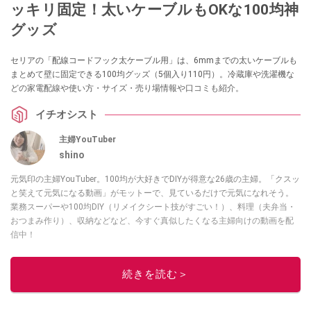
ッキリ固定！太いケーブルもOKな100均神
グッズ
セリアの「配線コードフック太ケーブル用」は、6mmまでの太いケーブルも
まとめて壁に固定できる100均グッズ（5個入り110円）。冷蔵庫や洗濯機な
どの家電配線や使い方・サイズ・売り場情報や口コミも紹介。
イチオシスト
主婦YouTuber
shino
元気印の主婦YouTuber。100均が大好きでDIYが得意な26歳の主婦。「クスッ
と笑えて元気になる動画」がモットーで、見ているだけで元気になれそう。
業務スーパーや100均DIY（リメイクシート技がすごい！）、料理（夫弁当・
おつまみ作り）、収納などなど、今すぐ真似したくなる主婦向けの動画を配
信中！
このイチオシストの他の記事を読む
続きを読む＞