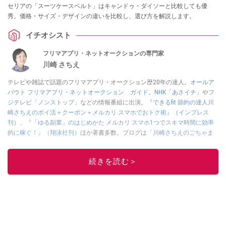
セリアの「スーツケースベルト」はキャンドゥ・ダイソーと比較しても優
秀。価格・サイズ・デザインの違いを比較し、選び方を解説します。
イチオシスト
フリマアプリ・ネットオークションの専門家
川崎 さちえ
テレビや雑誌で話題のフリマアプリ・オークション歴20年の達人。
オールア
バウト フリマアプリ・ネットオークション ガイド
。
NHK「あさイチ」
や
フ
ジテレビ「ノンストップ」
などの情報番組に出演。
『できるfit 節約の達人川
崎さちえのポイ活＋クーポン＋メルカリ スマホでおトク術』（インプレス
刊）
、
『「ゆる副業」のはじめかた メルカリ スマホ1つでスキマ時間に効率
的に稼ぐ！』（翔泳社刊）
ほか著書多数。ブログは
「川崎さちえのごちゃま
ぜ日記」
。
■経歴：2003年、夫が子育てをするために、突然会社を辞める。翌月からの
続きを読む＞
給料が０円になり、家にいながら、しかも空いた時間でできるオークション
に目をつける。しかし、取引の仕方がわからずに、まずは落札者として参
加。その後、出品者側にまわり、家の中の物を出品しまくる。出品する物が
ほぼなくなってからは、仕入れを経験。ネットオークションを生活の一部に
取り入れるべく、「ネットオークションやフリマアプリは生活のインフラに
なる」という考えを持つ。また消費税増税の社会においては、ネットオーク
ションやフリマアプリが家計の救世主になりえると考え、業者とは違う視点