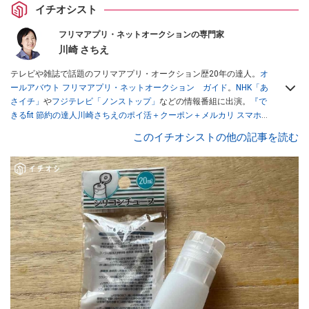
イチオシスト
フリマアプリ・ネットオークションの専門家
川崎 さちえ
テレビや雑誌で話題のフリマアプリ・オークション歴20年の達人。
オ
ールアバウト フリマアプリ・ネットオークション ガイド
。
NHK「あ
さイチ」
や
フジテレビ「ノンストップ」
などの情報番組に出演。
『で
きるfit 節約の達人川崎さちえのポイ活＋クーポン＋メルカリ スマホで
おトク術』（インプレス刊）
、
『「ゆる副業」のはじめかた メルカリ
このイチオシストの他の記事を読む
スマホ1つでスキマ時間に効率的に稼ぐ！』（翔泳社刊）
ほか著書多
数。ブログは
「川崎さちえのごちゃまぜ日記」
。
■経歴：2003年、夫が子育てをするために、突然会社を辞める。翌月
からの給料が０円になり、家にいながら、しかも空いた時間でできる
オークションに目をつける。しかし、取引の仕方がわからずに、まず
は落札者として参加。その後、出品者側にまわり、家の中の物を出品
しまくる。出品する物がほぼなくなってからは、仕入れを経験。ネッ
トオークションを生活の一部に取り入れるべく、「ネットオークショ
ンやフリマアプリは生活のインフラになる」という考えを持つ。また
消費税増税の社会においては、ネットオークションやフリマアプリが
家計の救世主になりえると考え、業者とは違う視点でユーザーとして
参加中。