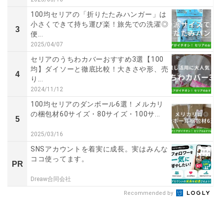
100均セリアの「折りたたみハンガー」は
小さくできて持ち運び楽！旅先での洗濯◎
3
便...
2025/04/07
セリアのうちわカバーおすすめ3選【100
均】ダイソーと徹底比較！大きさや形、売
4
り...
2024/11/12
100均セリアのダンボール6選！メルカリ
の梱包材60サイズ・80サイズ・100サ...
5
2025/03/16
SNSアカウントを着実に成長。実はみんな
ココ使ってます。
PR
Dreaw合同会社
Recommended by