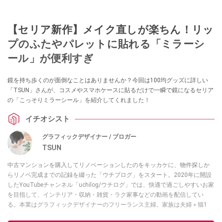
【セリア新作】メイク直しが楽ちん！リッ
プのふたやパレットに貼れる「ミラーシ
ール」が便利すぎ
鏡を持ち歩くのが面倒なことはありませんか？今回は100均グッズに詳しい
「TSUN」さんが、コスメやスマホケースに貼るだけで一瞬で鏡になるセリア
の「こっそりミラーシール」を紹介してくれました！
イチオシスト
グラフィックデザイナー / ブロガー
TSUN
中古マンションを購入してリノベーションしたのをキッカケに、物件探しか
らリノベ完成までの記録を綴った「ウチブログ」をスタート。2020年に開設
したYouTubeチャンネル「uchilog/ウチログ」では、快適で過ごしやすいお家
を目指して、インテリア・収納・雑貨・ラク家事などの動画を配信してい
る。本業はグラフィックデザイナーのフリーランス主婦。家族は夫婦＋猫1
匹。・第9回ESSEインテリアグランプリ審査員賞受賞・リノベりす2016年リ