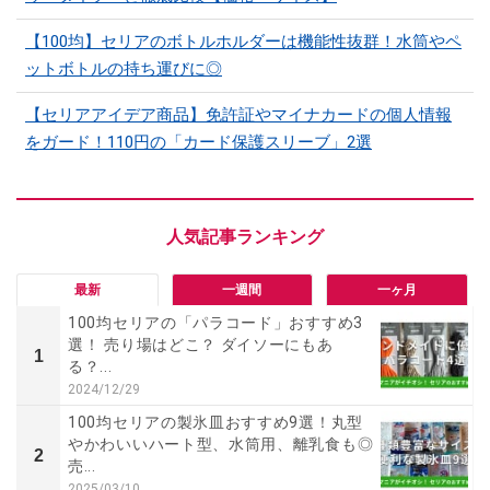
【100均】セリアのボトルホルダーは機能性抜群！水筒やペ
ットボトルの持ち運びに◎
【セリアアイデア商品】免許証やマイナカードの個人情報
をガード！110円の「カード保護スリーブ」2選
最新
一週間
一ヶ月
100均セリアの「パラコード」おすすめ3
選！ 売り場はどこ？ ダイソーにもあ
1
る？...
2024/12/29
100均セリアの製氷皿おすすめ9選！丸型
やかわいいハート型、水筒用、離乳食も◎
2
売...
2025/03/10