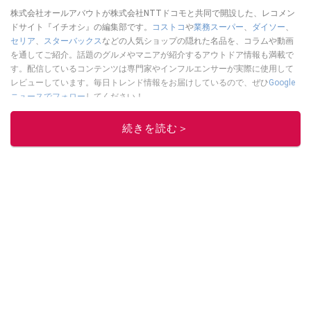
株式会社オールアバウトが株式会社NTTドコモと共同で開設した、レコメン
ドサイト『イチオシ』の編集部です。
コストコ
や
業務スーパー
、
ダイソー
、
セリア
、
スターバックス
などの人気ショップの隠れた名品を、コラムや動画
を通してご紹介。話題のグルメやマニアが紹介するアウトドア情報も満載で
す。配信しているコンテンツは専門家やインフルエンサーが実際に使用して
レビューしています。毎日トレンド情報をお届けしているので、ぜひ
Google
ニュースでフォロー
してください！
このイチオシストの他の記事を読む
続きを読む＞