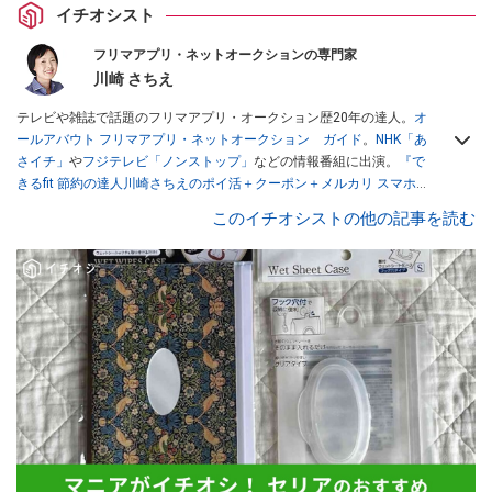
イチオシスト
フリマアプリ・ネットオークションの専門家
川崎 さちえ
テレビや雑誌で話題のフリマアプリ・オークション歴20年の達人。
オ
ールアバウト フリマアプリ・ネットオークション ガイド
。
NHK「あ
さイチ」
や
フジテレビ「ノンストップ」
などの情報番組に出演。
『で
きるfit 節約の達人川崎さちえのポイ活＋クーポン＋メルカリ スマホで
おトク術』（インプレス刊）
、
『「ゆる副業」のはじめかた メルカリ
このイチオシストの他の記事を読む
スマホ1つでスキマ時間に効率的に稼ぐ！』（翔泳社刊）
ほか著書多
数。ブログは
「川崎さちえのごちゃまぜ日記」
。
■経歴：2003年、夫が子育てをするために、突然会社を辞める。翌月
からの給料が０円になり、家にいながら、しかも空いた時間でできる
オークションに目をつける。しかし、取引の仕方がわからずに、まず
は落札者として参加。その後、出品者側にまわり、家の中の物を出品
しまくる。出品する物がほぼなくなってからは、仕入れを経験。ネッ
トオークションを生活の一部に取り入れるべく、「ネットオークショ
ンやフリマアプリは生活のインフラになる」という考えを持つ。また
消費税増税の社会においては、ネットオークションやフリマアプリが
家計の救世主になりえると考え、業者とは違う視点でユーザーとして
参加中。