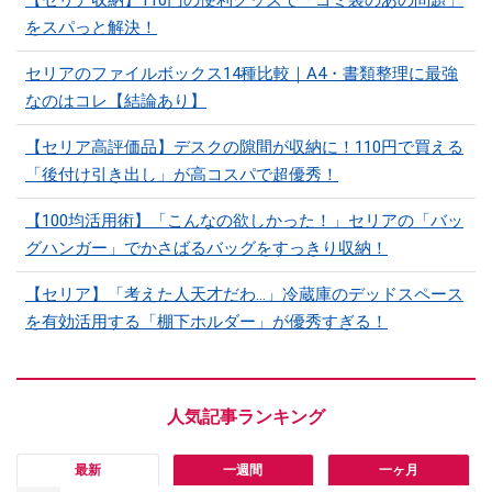
をスパっと解決！
セリアのファイルボックス14種比較｜A4・書類整理に最強
なのはコレ【結論あり】
【セリア高評価品】デスクの隙間が収納に！110円で買える
「後付け引き出し」が高コスパで超優秀！
【100均活用術】「こんなの欲しかった！」セリアの「バッ
グハンガー」でかさばるバッグをすっきり収納！
【セリア】「考えた人天才だわ…」冷蔵庫のデッドスペース
を有効活用する「棚下ホルダー」が優秀すぎる！
最新
一週間
一ヶ月