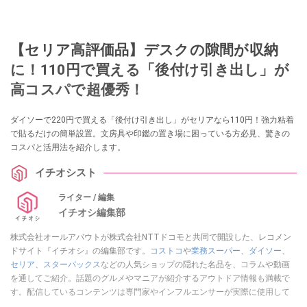
【セリア高評価品】デスクの隙間が収納
に！110円で買える「後付け引き出し」が
高コスパで超優秀！
ダイソーで220円で買える「後付け引き出し」がセリアなら110円！強力粘着
で貼るだけの簡単設置。文房具や印鑑の置き場に困っている方必見、驚きの
コスパと活用法を紹介します。
イチオシスト
ライター / 編集
イチオシ編集部
株式会社オールアバウトが株式会社NTTドコモと共同で開設した、レコメン
ドサイト『イチオシ』の編集部です。
コストコ
や
業務スーパー
、
ダイソー
、
セリア
、
スターバックス
などの人気ショップの隠れた名品を、コラムや動画
を通してご紹介。話題のグルメやマニアが紹介するアウトドア情報も満載で
す。配信しているコンテンツは専門家やインフルエンサーが実際に使用して
レビューしています。毎日トレンド情報をお届けしているので、ぜひ
Google