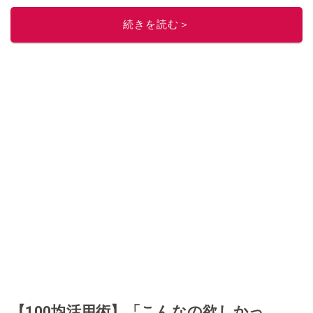
ニュースでフォロー
してください！
続きを読む＞
このイチオシストの他の記事を読む
【100均活用術】「こんなの欲しかっ