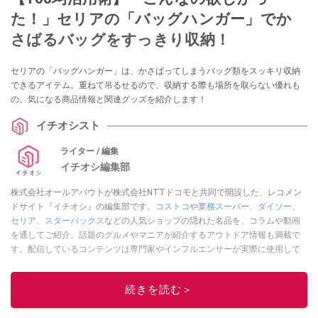
た！」セリアの「バッグハンガー」でか
さばるバッグをすっきり収納！
セリアの「バッグハンガー」は、かさばってしまうバッグ類をスッキリ収納
できるアイテム。重ねて吊るせるので、収納する際も場所を取らない優れも
の。気になる商品情報と関連グッズを紹介します！
イチオシスト
ライター / 編集
イチオシ編集部
株式会社オールアバウトが株式会社NTTドコモと共同で開設した、レコメン
ドサイト『イチオシ』の編集部です。
コストコ
や
業務スーパー
、
ダイソー
、
セリア
、
スターバックス
などの人気ショップの隠れた名品を、コラムや動画
を通してご紹介。話題のグルメやマニアが紹介するアウトドア情報も満載で
す。配信しているコンテンツは専門家やインフルエンサーが実際に使用して
レビューしています。毎日トレンド情報をお届けしているので、ぜひ
Google
ニュースでフォロー
してください！
続きを読む＞
このイチオシストの他の記事を読む