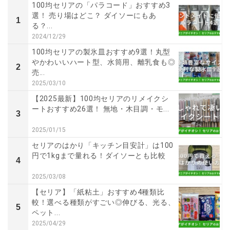
100均セリアの「パラコード」おすすめ3
選！ 売り場はどこ？ ダイソーにもあ
1
る？...
2024/12/29
100均セリアの製氷皿おすすめ9選！丸型
やかわいいハート型、水筒用、離乳食も◎
2
売...
2025/03/10
【2025最新】100均セリアのリメイクシ
ートおすすめ26選！ 無地・木目調・モ...
3
2025/01/15
セリアのはかり「キッチン目安計」は100
円で1kgまで量れる！ダイソーとも比較
4
2025/03/08
【セリア】「紙粘土」おすすめ4種類比
較！選べる種類がすごい◎伸びる、光る、
5
ペット...
2025/04/29