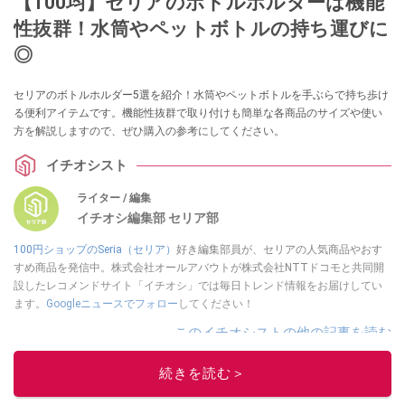
【100均】セリアのボトルホルダーは機能
性抜群！水筒やペットボトルの持ち運びに
◎
セリアのボトルホルダー5選を紹介！水筒やペットボトルを手ぶらで持ち歩け
る便利アイテムです。機能性抜群で取り付けも簡単な各商品のサイズや使い
方を解説しますので、ぜひ購入の参考にしてください。
イチオシスト
ライター / 編集
イチオシ編集部 セリア部
100円ショップのSeria（セリア）
好き編集部員が、セリアの人気商品やおす
すめ商品を発信中。株式会社オールアバウトが株式会社NTTドコモと共同開
設したレコメンドサイト「イチオシ」では毎日トレンド情報をお届けしてい
ます。
Googleニュースでフォロー
してください！
このイチオシストの他の記事を読む
続きを読む＞