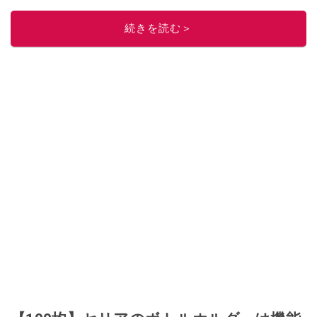
ぜ日記」
。
■経歴：2003年、夫が子育てをするために、突然会社を辞める。翌月からの
続きを読む＞
給料が０円になり、家にいながら、しかも空いた時間でできるオークション
に目をつける。しかし、取引の仕方がわからずに、まずは落札者として参
加。その後、出品者側にまわり、家の中の物を出品しまくる。出品する物が
ほぼなくなってからは、仕入れを経験。ネットオークションを生活の一部に
取り入れるべく、「ネットオークションやフリマアプリは生活のインフラに
なる」という考えを持つ。また消費税増税の社会においては、ネットオーク
ションやフリマアプリが家計の救世主になりえると考え、業者とは違う視点
でユーザーとして参加中。
このイチオシストの他の記事を読む