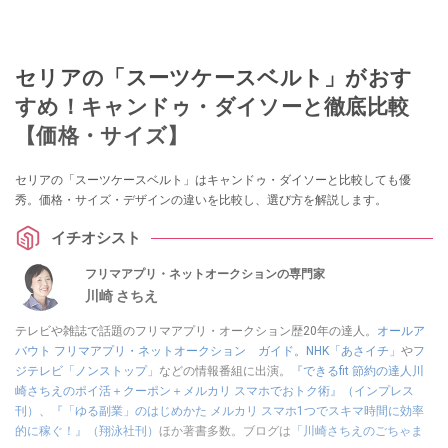
セリアの「スーツケースベルト」がおす
すめ！キャンドゥ・ダイソーと徹底比較
【価格・サイズ】
セリアの「スーツケースベルト」はキャンドゥ・ダイソーと比較しても優
秀。価格・サイズ・デザインの違いを比較し、選び方を解説します。
イチオシスト
フリマアプリ・ネットオークションの専門家
川崎 さちえ
テレビや雑誌で話題のフリマアプリ・オークション歴20年の達人。
オールア
バウト フリマアプリ・ネットオークション ガイド
。
NHK「あさイチ」
や
フ
ジテレビ「ノンストップ」
などの情報番組に出演。
『できるfit 節約の達人川
崎さちえのポイ活＋クーポン＋メルカリ スマホでおトク術』（インプレス
刊）
、
『「ゆる副業」のはじめかた メルカリ スマホ1つでスキマ時間に効率
的に稼ぐ！』（翔泳社刊）
ほか著書多数。ブログは
「川崎さちえのごちゃま