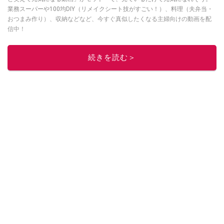
業務スーパーや100均DIY（リメイクシート技がすごい！）、料理（夫弁当・
おつまみ作り）、収納などなど、今すぐ真似したくなる主婦向けの動画を配
信中！
このイチオシストの他の記事を読む
続きを読む＞