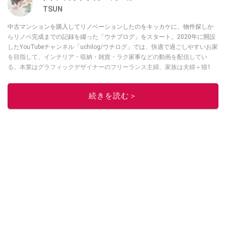
TSUN
中古マンションを購入してリノベーションしたのをキッカケに、物件探しか
らリノベ完成までの記録を綴った「ウチブログ」をスタート。2020年に開設
したYouTubeチャンネル「uchilog/ウチログ」では、快適で過ごしやすいお家
を目指して、インテリア・収納・雑貨・ラク家事などの動画を配信してい
る。本業はグラフィックデザイナーのフリーランス主婦。家族は夫婦＋猫1
匹。・第9回ESSEインテリアグランプリ審査員賞受賞・リノベりす2016年リ
ノベ人気事例1位
続きを読む＞
このイチオシストの他の記事を読む