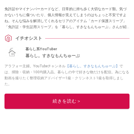
免許証やマイナンバーカードなど、日常的に持ち歩く大切なカード類。気づ
かないうちに傷ついたり、個人情報が見えてしまうのはちょっと不安ですよ
ね。そんな悩みを解消してくれるセリアのアイテム「カード保護スリーブ」
「免許証・学生証用スリーブ」を「暮らし。すきなもんちゅーぶ」さんが紹
介してくれました。他人に見せたくない顔写真もガードできるそうですの
イチオシスト
で、ぜひチェックしてみてくださいね。
暮らし系YouTuber
暮らし。すきなもんちゅーぶ
アラフォー主婦。YouTubeチャンネル
【暮らし。すきなもんちゅーぶ】
で
は、掃除・収納・100均購入品。暮らしの中で好きな物だけを配信。為になる
動画を撮りたく整理収納アドバイザー1級・クリンネスト1級を取得しまし
た。
このイチオシストの他の記事を読む
続きを読む＞