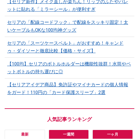
【セリア新作】メイク直しが楽ちん！リップのふたやパレ
ットに貼れる「ミラーシール」が便利すぎ
セリアの「配線コードフック」で配線をスッキリ固定！太
いケーブルもOKな100均神グッズ
セリアの「スーツケースベルト」がおすすめ！キャンド
ゥ・ダイソーと徹底比較【価格・サイズ】
【100均】セリアのボトルホルダーは機能性抜群！水筒やペ
ットボトルの持ち運びに◎
【セリアアイデア商品】免許証やマイナカードの個人情報
をガード！110円の「カード保護スリーブ」2選
最新
一週間
一ヶ月