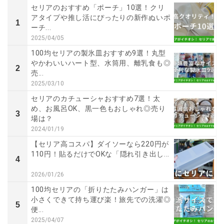
セリアのおすすめ「ポーチ」10選！クリ
アタイプや推し活にぴったりの新作ぬいポ
1
ーチ...
2025/04/05
100均セリアの製氷皿おすすめ9選！丸型
やかわいいハート型、水筒用、離乳食も◎
2
売...
2025/03/10
セリアのカチューシャおすすめ7選！太
め、お風呂OK、黒一色もおしゃれ◎売り
3
場は？
2024/01/19
【セリア高コスパ】ダイソーなら220円が
110円！貼るだけでOKな「隠れ引き出し...
4
2026/01/26
100均セリアの「折りたたみハンガー」は
小さくできて持ち運び楽！旅先での洗濯◎
5
便...
2025/04/07