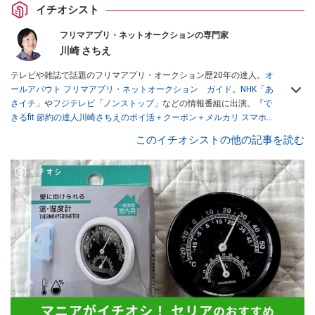
イチオシスト
フリマアプリ・ネットオークションの専門家
川崎 さちえ
テレビや雑誌で話題のフリマアプリ・オークション歴20年の達人。
オ
ールアバウト フリマアプリ・ネットオークション ガイド
。
NHK「あ
さイチ」
や
フジテレビ「ノンストップ」
などの情報番組に出演。
『で
きるfit 節約の達人川崎さちえのポイ活＋クーポン＋メルカリ スマホで
おトク術』（インプレス刊）
、
『「ゆる副業」のはじめかた メルカリ
このイチオシストの他の記事を読む
スマホ1つでスキマ時間に効率的に稼ぐ！』（翔泳社刊）
ほか著書多
数。ブログは
「川崎さちえのごちゃまぜ日記」
。
■経歴：2003年、夫が子育てをするために、突然会社を辞める。翌月
からの給料が０円になり、家にいながら、しかも空いた時間でできる
オークションに目をつける。しかし、取引の仕方がわからずに、まず
は落札者として参加。その後、出品者側にまわり、家の中の物を出品
しまくる。出品する物がほぼなくなってからは、仕入れを経験。ネッ
トオークションを生活の一部に取り入れるべく、「ネットオークショ
ンやフリマアプリは生活のインフラになる」という考えを持つ。また
消費税増税の社会においては、ネットオークションやフリマアプリが
家計の救世主になりえると考え、業者とは違う視点でユーザーとして
参加中。