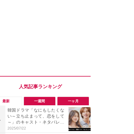
最新
一週間
一ヶ月
韓国ドラマ「なにもしたくな
「勝手にデ
い～立ち止まって、恋をして
る!?」Win
1
1
～」のキャスト・ネタバレあ
オフにして最
らすじ・感想まとめ！配信は
身を守る技
2025/07/22
2026/08/05