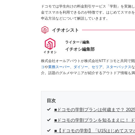
ドコモでは学生向けの料金割引サービス「学割」を実施し
金でスマホを利用できるのが特徴です。はじめてスマホを
申込方法などについて解説していきます。
イチオシスト
ライター / 編集
イチオシ編集部
株式会社オールアバウトが株式会社NTTドコモと共同で
コ
や
業務スーパー
、
ダイソー
、
セリア
、
スターバックス
な
介。話題のグルメやマニアが紹介するアウトドア情報も満
が実際に使用してレビューしています。毎日トレンド情報
ださい！
目次
■ドコモの学割プランは何歳まで？ 20
■ドコモの学割プランを知るまえに！ 
■【ドコモの学割】「U15はじめてスマ