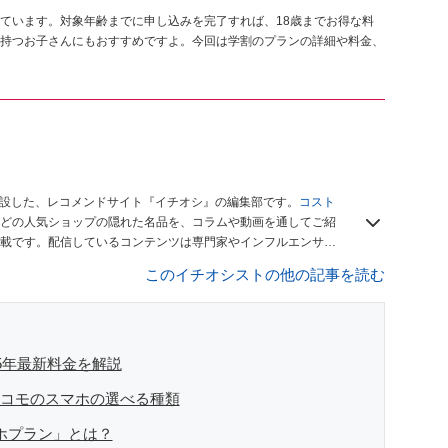
ています。対象年齢までに申し込みを完了すれば、18歳までお得な料
持つお子さんにもおすすめですよ。今回は学割のプランの詳細や料金、
開設した、レコメンドサイト『イチオシ』の編集部です。
コスト
どの人気ショップの隠れた名品を、コラムや動画を通してご紹
載です。配信しているコンテンツは専門家やインフルエンサー
をお届けしているので、ぜひ
Googleニュースでフォロー
してく
このイチオシストの他の記事を読む
25年最新料金を解説
ドコモのスマホの選べる種類
ホプラン」とは？