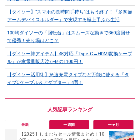
【ダイソー】“スマホの長時間手持ち”はもう終了！「多関節
アームデバイスホルダー」で実現する極上手ぶら生活
100均ダイソーの「回転台」はスムーズな動きで360度回せ
て優秀！売り場はどこ？
【ダイソー神アイテム】4K対応「Type-C→HDMI変換ケーブ
ル」が家電量販店泣かせの1100円！
【ダイソー活用術】急速充電タイプなど万能に使える「タ
イプCケーブル＆アダプター」4選！
最新
一週間
一ヶ月
【2025】しまむらセール情報まとめ！10