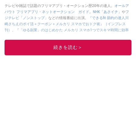
テレビや雑誌で話題のフリマアプリ・オークション歴20年の達人。
オールア
バウト フリマアプリ・ネットオークション ガイド
。
NHK「あさイチ」
や
フ
ジテレビ「ノンストップ」
などの情報番組に出演。
『できるfit 節約の達人川
崎さちえのポイ活＋クーポン＋メルカリ スマホでおトク術』（インプレス
刊）
、
『「ゆる副業」のはじめかた メルカリ スマホ1つでスキマ時間に効率
的に稼ぐ！』（翔泳社刊）
ほか著書多数。ブログは
「川崎さちえのごちゃま
ぜ日記」
。
続きを読む＞
■経歴：2003年、夫が子育てをするために、突然会社を辞める。翌月からの
給料が０円になり、家にいながら、しかも空いた時間でできるオークション
に目をつける。しかし、取引の仕方がわからずに、まずは落札者として参
加。その後、出品者側にまわり、家の中の物を出品しまくる。出品する物が
ほぼなくなってからは、仕入れを経験。ネットオークションを生活の一部に
取り入れるべく、「ネットオークションやフリマアプリは生活のインフラに
なる」という考えを持つ。また消費税増税の社会においては、ネットオーク
ションやフリマアプリが家計の救世主になりえると考え、業者とは違う視点
でユーザーとして参加中。
このイチオシストの他の記事を読む