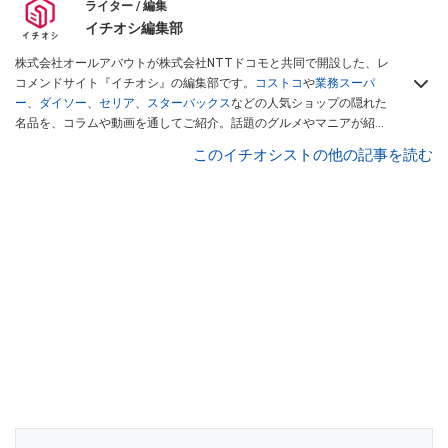
ライター / 編集
イチオシ編集部
株式会社オールアバウトが株式会社NTTドコモと共同で開設した、レ
コメンドサイト『イチオシ』の編集部です。
コストコ
や
業務スーパ
ー
、
ダイソー
、
セリア
、
スターバックス
などの人気ショップの隠れた
名品を、コラムや動画を通してご紹介。話題のグルメやマニアが紹介
するアウトドア情報も満載です。配信しているコンテンツは専門家や
このイチオシストの他の記事を読む
インフルエンサーが実際に使用してレビューしています。毎日トレン
ド情報をお届けしているので、ぜひ
Googleニュースでフォロー
してく
ださい！