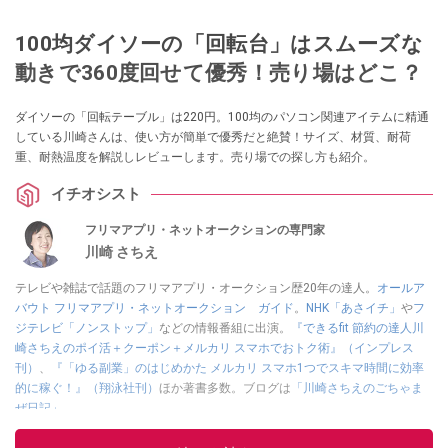
100均ダイソーの「回転台」はスムーズな
動きで360度回せて優秀！売り場はどこ？
ダイソーの「回転テーブル」は220円。100均のパソコン関連アイテムに精通
している川崎さんは、使い方が簡単で優秀だと絶賛！サイズ、材質、耐荷
重、耐熱温度を解説しレビューします。売り場での探し方も紹介。
イチオシスト
フリマアプリ・ネットオークションの専門家
川崎 さちえ
テレビや雑誌で話題のフリマアプリ・オークション歴20年の達人。
オールア
バウト フリマアプリ・ネットオークション ガイド
。
NHK「あさイチ」
や
フ
ジテレビ「ノンストップ」
などの情報番組に出演。
『できるfit 節約の達人川
崎さちえのポイ活＋クーポン＋メルカリ スマホでおトク術』（インプレス
刊）
、
『「ゆる副業」のはじめかた メルカリ スマホ1つでスキマ時間に効率
的に稼ぐ！』（翔泳社刊）
ほか著書多数。ブログは
「川崎さちえのごちゃま
ぜ日記」
。
■経歴：2003年、夫が子育てをするために、突然会社を辞める。翌月からの
給料が０円になり、家にいながら、しかも空いた時間でできるオークション