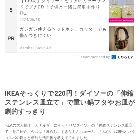
【100均】ダイソー・セリアのカラーサン
ドでプチDIY！子供と一緒に簡単手作り
5
◎...
2024/06/18
ガシガシ使えるヘッドホン。カッターでも
傷がつきにくい
PR
Marshall Group AB
Recommended by
IKEAそっくりで220円！ダイソーの「伸縮
ステンレス皿立て」で重い鍋フタやお皿が
劇的すっきり
IKEAの大人気オーガナイザーにそっくりなダイソーの「伸縮ステンレス皿立
て」をご紹介。今回は「暮らし。すきなもんちゅーぶ」さんが、220円という
コスパの良さと便利な活用術を教えてくれました。