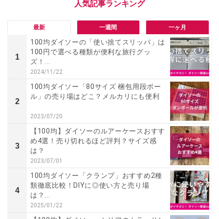
最新
一週間
一ヶ月
100均ダイソーの「使い捨てスリッパ」は
100円で選べる種類が便利な旅行グッ
1
ズ！...
2024/11/22
100均ダイソー「80サイズ 梱包用段ボー
ル」の売り場はどこ？メルカリにも便利
2
2023/07/20
【100均】ダイソーのルアーケースおすす
め4選！売り切れるほど評判？サイズ感
3
は？
2023/07/01
100均ダイソー「クランプ」おすすめ2種
類徹底比較！DIYに◎使い方と売り場
4
は？...
2025/01/22