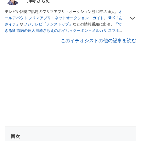
川崎 さちえ
テレビや雑誌で話題のフリマアプリ・オークション歴20年の達人。
オ
ールアバウト フリマアプリ・ネットオークション ガイド
。
NHK「あ
さイチ」
や
フジテレビ「ノンストップ」
などの情報番組に出演。
『で
きるfit 節約の達人川崎さちえのポイ活＋クーポン＋メルカリ スマホで
おトク術』（インプレス刊）
、
『「ゆる副業」のはじめかた メルカリ
このイチオシストの他の記事を読む
スマホ1つでスキマ時間に効率的に稼ぐ！』（翔泳社刊）
ほか著書多
数。ブログは
「川崎さちえのごちゃまぜ日記」
。
■経歴：2003年、夫が子育てをするために、突然会社を辞める。翌月
からの給料が０円になり、家にいながら、しかも空いた時間でできる
オークションに目をつける。しかし、取引の仕方がわからずに、まず
は落札者として参加。その後、出品者側にまわり、家の中の物を出品
しまくる。出品する物がほぼなくなってからは、仕入れを経験。ネッ
トオークションを生活の一部に取り入れるべく、「ネットオークショ
ンやフリマアプリは生活のインフラになる」という考えを持つ。また
消費税増税の社会においては、ネットオークションやフリマアプリが
家計の救世主になりえると考え、業者とは違う視点でユーザーとして
参加中。
目次