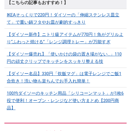
【こちらの記事もおすすめ！】
IKEAそっくりで220円！ダイソーの「伸縮ステンレス皿立
て」で重い鍋フタやお皿が劇的すっきり
【ダイソー新作】ニトリ級アイテムが770円！魚がグリルよ
り“ふわっと焼ける”「レンジ調理トレー」が万能すぎ
【ダイソー爆売れ】「使いかけの袋の置き場がない…」110
円の頑丈クリップでキッチンをスッキリ整える技
【ダイソー名品】330円「炊飯マグ」は電子レンジでご飯1
合炊き！洗い物も楽ちんでお手入れ簡単！
100均ダイソーのキッチン用品「シリコーンマット」​​が1枚6
役で便利！オーブン・レンジなど使い方まとめ【200円商
品】