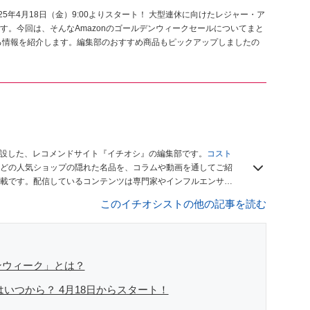
025年4月18日（金）9:00よりスタート！ 大型連休に向けたレジャー・ア
。今回は、そんなAmazonのゴールデンウィークセールについてまと
る情報を紹介します。編集部のおすすめ商品もピックアップしましたの
開設した、レコメンドサイト『イチオシ』の編集部です。
コスト
どの人気ショップの隠れた名品を、コラムや動画を通してご紹
載です。配信しているコンテンツは専門家やインフルエンサー
をお届けしているので、ぜひ
Googleニュースでフォロー
してく
このイチオシストの他の記事を読む
デンウィーク」とは？
はいつから？ 4月18日からスタート！