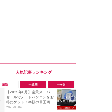
最新
一週間
一ヶ月
【2025年6月】楽天スーパー
【Anker】
セールでノートパソコンをお
olixC100
1
1
得にゲット！半額の目玉商品
000円引き
やhp、ランキング上位のおす
イチオシの
2025/06/04
2026/08/05