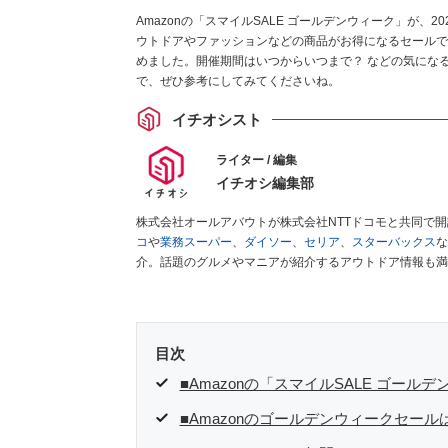
Amazonの「スマイルSALE ゴールデンウィーク」が、2
ウトドアやファッションなどの商品がお得になるセールです
めました。開催期間はいつからいつまで？ などの気にな
で、ぜひ参考にしてみてくださいね。
イチオシスト
ライター / 編集
イチオシ編集部
株式会社オールアバウトが株式会社NTTドコモと共同で
コ
や
業務スーパー
、
ダイソー
、
セリア
、
スターバックス
な
介。話題のグルメやマニアが紹介するアウトドア情報も満
が実際に使用してレビューしています。毎日トレンド情報
ださい！
目次
■Amazonの「スマイルSALE ゴール
■Amazonのゴールデンウィークセール