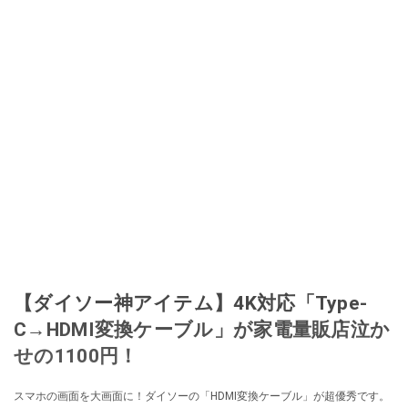
なる」という考えを持つ。また消費税増税の社会においては、ネットオーク
ションやフリマアプリが家計の救世主になりえると考え、業者とは違う視点
でユーザーとして参加中。
このイチオシストの他の記事を読む
【ダイソー神アイテム】4K対応「Type-
C→HDMI変換ケーブル」が家電量販店泣か
せの1100円！
スマホの画面を大画面に！ダイソーの「HDMI変換ケーブル」が超優秀です。