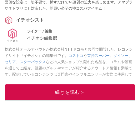
面倒な設定は一切不要で、挿すだけで4K画質の迫力を楽しめます。アマプラ
やネトフリにも対応した、即買い必至の神コスパアイテム！
イチオシスト
ライター / 編集
イチオシ編集部
株式会社オールアバウトが株式会社NTTドコモと共同で開設した、レコメン
ドサイト『イチオシ』の編集部です。
コストコ
や
業務スーパー
、
ダイソー
、
セリア
、
スターバックス
などの人気ショップの隠れた名品を、コラムや動画
を通してご紹介。話題のグルメやマニアが紹介するアウトドア情報も満載で
す。配信しているコンテンツは専門家やインフルエンサーが実際に使用して
レビューしています。毎日トレンド情報をお届けしているので、ぜひ
Google
ニュースでフォロー
してください！
続きを読む＞
このイチオシストの他の記事を読む