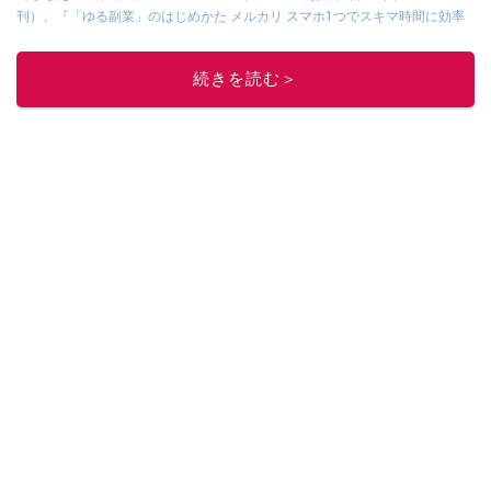
刊）
、
『「ゆる副業」のはじめかた メルカリ スマホ1つでスキマ時間に効率
的に稼ぐ！』（翔泳社刊）
ほか著書多数。ブログは
「川崎さちえのごちゃま
ぜ日記」
。
続きを読む＞
■経歴：2003年、夫が子育てをするために、突然会社を辞める。翌月からの
給料が０円になり、家にいながら、しかも空いた時間でできるオークション
に目をつける。しかし、取引の仕方がわからずに、まずは落札者として参
加。その後、出品者側にまわり、家の中の物を出品しまくる。出品する物が
ほぼなくなってからは、仕入れを経験。ネットオークションを生活の一部に
取り入れるべく、「ネットオークションやフリマアプリは生活のインフラに
なる」という考えを持つ。また消費税増税の社会においては、ネットオーク
ションやフリマアプリが家計の救世主になりえると考え、業者とは違う視点
でユーザーとして参加中。
このイチオシストの他の記事を読む