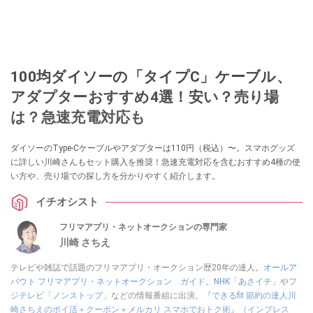
100均ダイソーの「タイプC」ケーブル、
アダプターおすすめ4選！安い？売り場
は？急速充電対応も
ダイソーのType-Cケーブルやアダプターは110円（税込）〜。スマホグッズ
に詳しい川崎さんもセット購入を推奨！急速充電対応を含むおすすめ4種の使
い方や、売り場での探し方を分かりやすく紹介します。
イチオシスト
フリマアプリ・ネットオークションの専門家
川崎 さちえ
テレビや雑誌で話題のフリマアプリ・オークション歴20年の達人。
オールア
バウト フリマアプリ・ネットオークション ガイド
。
NHK「あさイチ」
や
フ
ジテレビ「ノンストップ」
などの情報番組に出演。
『できるfit 節約の達人川
崎さちえのポイ活＋クーポン＋メルカリ スマホでおトク術』（インプレス