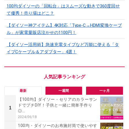
100均ダイソーの「回転台」はスムーズな動きで360度回せ
て優秀！売り場はどこ？
【ダイソー神アイテム】4K対応「Type-C→HDMI変換ケーブ
ル」が家電量販店泣かせの1100円！
【ダイソー活用術】急速充電タイプなど万能に使える「タ
イプCケーブル＆アダプター」4選！
最新
一週間
一ヶ月
【100均】ダイソー・セリアのカラーサン
ドでプチDIY！子供と一緒に簡単手作り
1
◎...
2024/06/18
100均・ダイソーのお布施封筒で使いやす