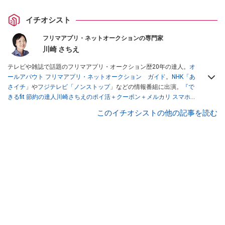
イチオシスト
フリマアプリ・ネットオークションの専門家
川崎 さちえ
テレビや雑誌で話題のフリマアプリ・オークション歴20年の達人。
オ
ールアバウト フリマアプリ・ネットオークション ガイド
。
NHK「あ
さイチ」
や
フジテレビ「ノンストップ」
などの情報番組に出演。
『で
きるfit 節約の達人川崎さちえのポイ活＋クーポン＋メルカリ スマホで
おトク術』（インプレス刊）
、
『「ゆる副業」のはじめかた メルカリ
このイチオシストの他の記事を読む
スマホ1つでスキマ時間に効率的に稼ぐ！』（翔泳社刊）
ほか著書多
数。ブログは
「川崎さちえのごちゃまぜ日記」
。
■経歴：2003年、夫が子育てをするために、突然会社を辞める。翌月
からの給料が０円になり、家にいながら、しかも空いた時間でできる
オークションに目をつける。しかし、取引の仕方がわからずに、まず
は落札者として参加。その後、出品者側にまわり、家の中の物を出品
しまくる。出品する物がほぼなくなってからは、仕入れを経験。ネッ
トオークションを生活の一部に取り入れるべく、「ネットオークショ
ンやフリマアプリは生活のインフラになる」という考えを持つ。また
消費税増税の社会においては、ネットオークションやフリマアプリが
家計の救世主になりえると考え、業者とは違う視点でユーザーとして