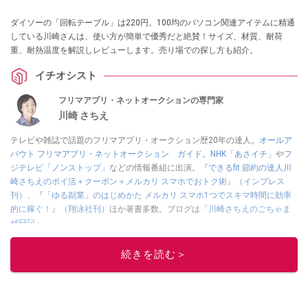
ダイソーの「回転テーブル」は220円。100均のパソコン関連アイテムに精通
している川崎さんは、使い方が簡単で優秀だと絶賛！サイズ、材質、耐荷
重、耐熱温度を解説しレビューします。売り場での探し方も紹介。
イチオシスト
フリマアプリ・ネットオークションの専門家
川崎 さちえ
テレビや雑誌で話題のフリマアプリ・オークション歴20年の達人。
オールア
バウト フリマアプリ・ネットオークション ガイド
。
NHK「あさイチ」
や
フ
ジテレビ「ノンストップ」
などの情報番組に出演。
『できるfit 節約の達人川
崎さちえのポイ活＋クーポン＋メルカリ スマホでおトク術』（インプレス
刊）
、
『「ゆる副業」のはじめかた メルカリ スマホ1つでスキマ時間に効率
的に稼ぐ！』（翔泳社刊）
ほか著書多数。ブログは
「川崎さちえのごちゃま
ぜ日記」
。
■経歴：2003年、夫が子育てをするために、突然会社を辞める。翌月からの
給料が０円になり、家にいながら、しかも空いた時間でできるオークション
続きを読む＞
に目をつける。しかし、取引の仕方がわからずに、まずは落札者として参
加。その後、出品者側にまわり、家の中の物を出品しまくる。出品する物が
ほぼなくなってからは、仕入れを経験。ネットオークションを生活の一部に
取り入れるべく、「ネットオークションやフリマアプリは生活のインフラに