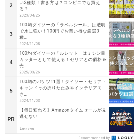
い3種類！書き方は？コンビニでも買え
2
る？
2023/04/25
100均ダイソーの「ラベルシール」は透明
で水に強い！100円でお買い得な厳選3
3
種...
2024/11/08
100均ダイソーの「ルレット」はミシン目
カッターとして使える！セリアとの価格＆
4
売...
2025/03/26
100均のバケツ11選！ダイソー・セリア・
キャンドゥの折りたたみやインテリア向
5
き...
2024/11/03
【毎日変わる】Amazonタイムセールが見
逃せない！
PR
Amazon
Recommended by