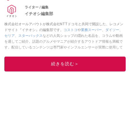
ライター / 編集
イチオシ編集部
株式会社オールアバウトが株式会社NTTドコモと共同で開設した、レコメン
ドサイト『イチオシ』の編集部です。
コストコ
や
業務スーパー
、
ダイソー
、
セリア
、
スターバックス
などの人気ショップの隠れた名品を、コラムや動画
を通してご紹介。話題のグルメやマニアが紹介するアウトドア情報も満載で
す。配信しているコンテンツは専門家やインフルエンサーが実際に使用して
レビューしています。毎日トレンド情報をお届けしているので、ぜひ
Google
ニュースでフォロー
してください！
続きを読む＞
このイチオシストの他の記事を読む