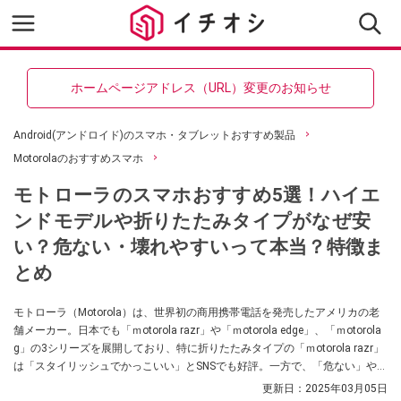
ホームページアドレス（URL）変更のお知らせ
Android(アンドロイド)のスマホ・タブレットおすすめ製品
Motorolaのおすすめスマホ
モトローラのスマホおすすめ5選！ハイエ
ンドモデルや折りたたみタイプがなぜ安
い？危ない・壊れやすいって本当？特徴ま
とめ
モトローラ（Motorola）は、世界初の商用携帯電話を発売したアメリカの老
舗メーカー。日本でも「ｍotorola razr」や「ｍotorola edge」、「ｍotorola
g」の3シリーズを展開しており、特に折りたたみタイプの「ｍotorola razr」
は「スタイリッシュでかっこいい」とSNSでも好評。一方で、「危ない」や
「壊れやすい」、「なぜ安いの？」などの疑問の声もあるようです。今回
更新日：
2025年03月05日