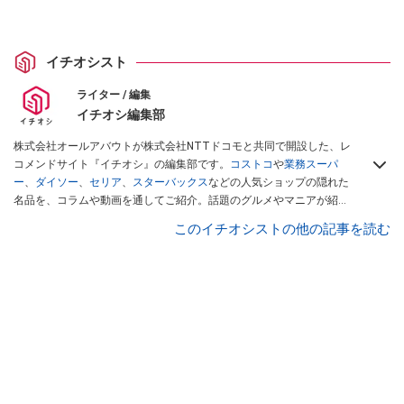
イチオシスト
ライター / 編集
イチオシ編集部
株式会社オールアバウトが株式会社NTTドコモと共同で開設した、レ
コメンドサイト『イチオシ』の編集部です。
コストコ
や
業務スーパ
ー
、
ダイソー
、
セリア
、
スターバックス
などの人気ショップの隠れた
名品を、コラムや動画を通してご紹介。話題のグルメやマニアが紹介
するアウトドア情報も満載です。配信しているコンテンツは専門家や
このイチオシストの他の記事を読む
インフルエンサーが実際に使用してレビューしています。毎日トレン
ド情報をお届けしているので、ぜひ
Googleニュースでフォロー
してく
ださい！