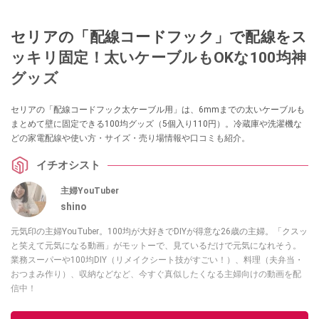
セリアの「配線コードフック」で配線をス
ッキリ固定！太いケーブルもOKな100均神
グッズ
セリアの「配線コードフック太ケーブル用」は、6mmまでの太いケーブルも
まとめて壁に固定できる100均グッズ（5個入り110円）。冷蔵庫や洗濯機な
どの家電配線や使い方・サイズ・売り場情報や口コミも紹介。
イチオシスト
主婦YouTuber
shino
元気印の主婦YouTuber。100均が大好きでDIYが得意な26歳の主婦。「クスッ
と笑えて元気になる動画」がモットーで、見ているだけで元気になれそう。
業務スーパーや100均DIY（リメイクシート技がすごい！）、料理（夫弁当・
おつまみ作り）、収納などなど、今すぐ真似したくなる主婦向けの動画を配
信中！
このイチオシストの他の記事を読む