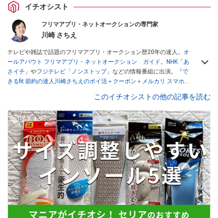
イチオシスト
フリマアプリ・ネットオークションの専門家
川崎 さちえ
テレビや雑誌で話題のフリマアプリ・オークション歴20年の達人。
オ
ールアバウト フリマアプリ・ネットオークション ガイド
。
NHK「あ
さイチ」
や
フジテレビ「ノンストップ」
などの情報番組に出演。
『で
きるfit 節約の達人川崎さちえのポイ活＋クーポン＋メルカリ スマホで
おトク術』（インプレス刊）
、
『「ゆる副業」のはじめかた メルカリ
このイチオシストの他の記事を読む
スマホ1つでスキマ時間に効率的に稼ぐ！』（翔泳社刊）
ほか著書多
数。ブログは
「川崎さちえのごちゃまぜ日記」
。
■経歴：2003年、夫が子育てをするために、突然会社を辞める。翌月
からの給料が０円になり、家にいながら、しかも空いた時間でできる
オークションに目をつける。しかし、取引の仕方がわからずに、まず
は落札者として参加。その後、出品者側にまわり、家の中の物を出品
しまくる。出品する物がほぼなくなってからは、仕入れを経験。ネッ
トオークションを生活の一部に取り入れるべく、「ネットオークショ
ンやフリマアプリは生活のインフラになる」という考えを持つ。また
消費税増税の社会においては、ネットオークションやフリマアプリが
家計の救世主になりえると考え、業者とは違う視点でユーザーとして
参加中。