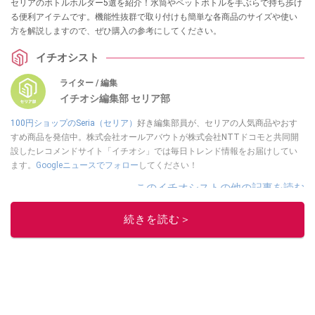
セリアのボトルホルダー5選を紹介！水筒やペットボトルを手ぶらで持ち歩け
る便利アイテムです。機能性抜群で取り付けも簡単な各商品のサイズや使い
方を解説しますので、ぜひ購入の参考にしてください。
イチオシスト
ライター / 編集
イチオシ編集部 セリア部
100円ショップのSeria（セリア）
好き編集部員が、セリアの人気商品やおす
すめ商品を発信中。株式会社オールアバウトが株式会社NTTドコモと共同開
設したレコメンドサイト「イチオシ」では毎日トレンド情報をお届けしてい
ます。
Googleニュースでフォロー
してください！
このイチオシストの他の記事を読む
続きを読む＞