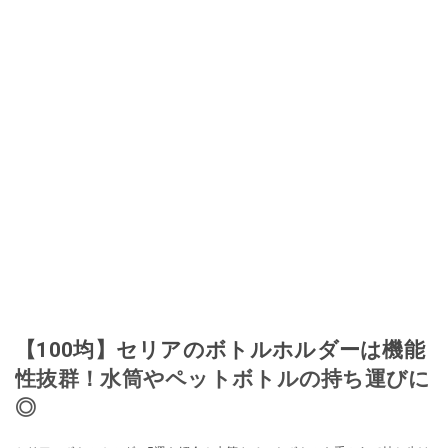
ほぼなくなってからは、仕入れを経験。ネットオークションを生活の一部に
取り入れるべく、「ネットオークションやフリマアプリは生活のインフラに
なる」という考えを持つ。また消費税増税の社会においては、ネットオーク
ションやフリマアプリが家計の救世主になりえると考え、業者とは違う視点
でユーザーとして参加中。
このイチオシストの他の記事を読む
【100均】セリアのボトルホルダーは機能
性抜群！水筒やペットボトルの持ち運びに
◎