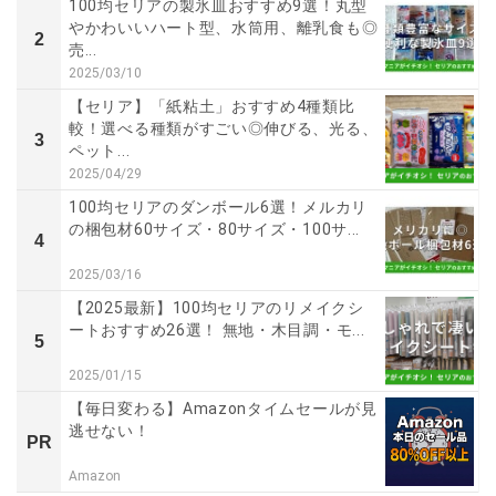
100均セリアの製氷皿おすすめ9選！丸型
やかわいいハート型、水筒用、離乳食も◎
2
売...
2025/03/10
【セリア】「紙粘土」おすすめ4種類比
較！選べる種類がすごい◎伸びる、光る、
3
ペット...
2025/04/29
100均セリアのダンボール6選！メルカリ
の梱包材60サイズ・80サイズ・100サ...
4
2025/03/16
【2025最新】100均セリアのリメイクシ
ートおすすめ26選！ 無地・木目調・モ...
5
2025/01/15
【毎日変わる】Amazonタイムセールが見
逃せない！
PR
Amazon