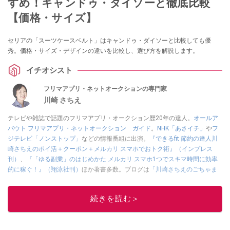
すめ！キャンドゥ・ダイソーと徹底比較
【価格・サイズ】
セリアの「スーツケースベルト」はキャンドゥ・ダイソーと比較しても優
秀。価格・サイズ・デザインの違いを比較し、選び方を解説します。
イチオシスト
フリマアプリ・ネットオークションの専門家
川崎 さちえ
テレビや雑誌で話題のフリマアプリ・オークション歴20年の達人。
オールア
バウト フリマアプリ・ネットオークション ガイド
。
NHK「あさイチ」
や
フ
ジテレビ「ノンストップ」
などの情報番組に出演。
『できるfit 節約の達人川
崎さちえのポイ活＋クーポン＋メルカリ スマホでおトク術』（インプレス
刊）
、
『「ゆる副業」のはじめかた メルカリ スマホ1つでスキマ時間に効率
的に稼ぐ！』（翔泳社刊）
ほか著書多数。ブログは
「川崎さちえのごちゃま
ぜ日記」
。
■経歴：2003年、夫が子育てをするために、突然会社を辞める。翌月からの
続きを読む＞
給料が０円になり、家にいながら、しかも空いた時間でできるオークション
に目をつける。しかし、取引の仕方がわからずに、まずは落札者として参
加。その後、出品者側にまわり、家の中の物を出品しまくる。出品する物が