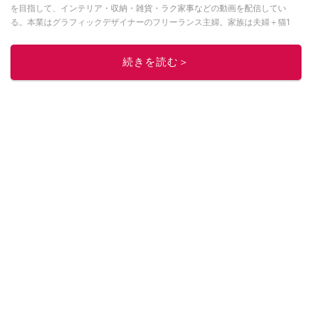
を目指して、インテリア・収納・雑貨・ラク家事などの動画を配信してい
る。本業はグラフィックデザイナーのフリーランス主婦。家族は夫婦＋猫1
匹。・第9回ESSEインテリアグランプリ審査員賞受賞・リノベりす2016年リ
ノベ人気事例1位
続きを読む＞
このイチオシストの他の記事を読む