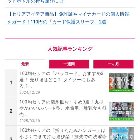
ットボトルの持ち運びに◎
【セリアアイデア商品】免許証やマイナカードの個人情報
をガード！110円の「カード保護スリーブ」2選
最新
一週間
一ヶ月
100均セリアの「パラコード」おすすめ3
選！ 売り場はどこ？ ダイソーにもあ
1
る？...
2024/12/29
100均セリアの製氷皿おすすめ9選！丸型
やかわいいハート型、水筒用、離乳食も◎
2
売...
2025/03/10
100均セリアの「折りたたみハンガー」は
小さくできて持ち運び楽！旅先での洗濯◎
3