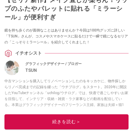
プのふたやパレットに貼れる「ミラーシ
ール」が便利すぎ
鏡を持ち歩くのが面倒なことはありませんか？今回は100均グッズに詳しい
「TSUN」さんが、コスメやスマホケースに貼るだけで一瞬で鏡になるセリア
の「こっそりミラーシール」を紹介してくれました！
イチオシスト
グラフィックデザイナー / ブロガー
TSUN
中古マンションを購入してリノベーションしたのをキッカケに、物件探しか
らリノベ完成までの記録を綴った「ウチブログ」をスタート。2020年に開設
したYouTubeチャンネル「uchilog/ウチログ」では、快適で過ごしやすいお家
を目指して、インテリア・収納・雑貨・ラク家事などの動画を配信してい
る。本業はグラフィックデザイナーのフリーランス主婦。家族は夫婦＋猫1
匹。・第9回ESSEインテリアグランプリ審査員賞受賞・リノベりす2016年リ
ノベ人気事例1位
続きを読む＞
このイチオシストの他の記事を読む