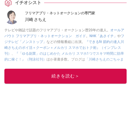
イチオシスト
フリマアプリ・ネットオークションの専門家
川崎 さちえ
テレビや雑誌で話題のフリマアプリ・オークション歴20年の達人。
オールア
バウト フリマアプリ・ネットオークション ガイド
。
NHK「あさイチ」
や
フ
ジテレビ「ノンストップ」
などの情報番組に出演。
『できるfit 節約の達人川
崎さちえのポイ活＋クーポン＋メルカリ スマホでおトク術』（インプレス
刊）
、
『「ゆる副業」のはじめかた メルカリ スマホ1つでスキマ時間に効率
的に稼ぐ！』（翔泳社刊）
ほか著書多数。ブログは
「川崎さちえのごちゃま
ぜ日記」
。
■経歴：2003年、夫が子育てをするために、突然会社を辞める。翌月からの
続きを読む＞
給料が０円になり、家にいながら、しかも空いた時間でできるオークション
に目をつける。しかし、取引の仕方がわからずに、まずは落札者として参
加。その後、出品者側にまわり、家の中の物を出品しまくる。出品する物が
ほぼなくなってからは、仕入れを経験。ネットオークションを生活の一部に
取り入れるべく、「ネットオークションやフリマアプリは生活のインフラに
なる」という考えを持つ。また消費税増税の社会においては、ネットオーク
ションやフリマアプリが家計の救世主になりえると考え、業者とは違う視点
でユーザーとして参加中。
このイチオシストの他の記事を読む