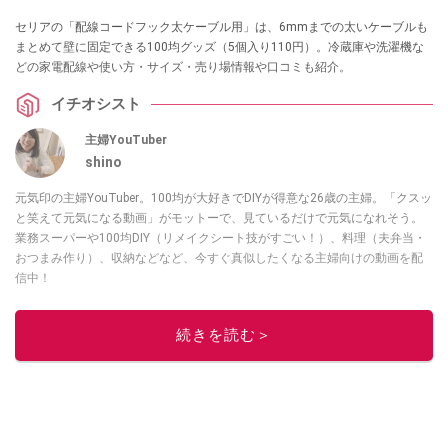
セリアの「配線コードフック太ケーブル用」は、6mmまでの太いケーブルも
まとめて壁に固定できる100均グッズ（5個入り110円）。冷蔵庫や洗濯機な
どの家電配線や使い方・サイズ・売り場情報や口コミも紹介。
イチオシスト
主婦YouTuber
shino
元気印の主婦YouTuber。100均が大好きでDIYが得意な26歳の主婦。「クスッ
と笑えて元気になる動画」がモットーで、見ているだけで元気になれそう。
業務スーパーや100均DIY（リメイクシート技がすごい！）、料理（夫弁当・
おつまみ作り）、収納などなど、今すぐ真似したくなる主婦向けの動画を配
信中！
このイチオシストの他の記事を読む
続きを読む＞