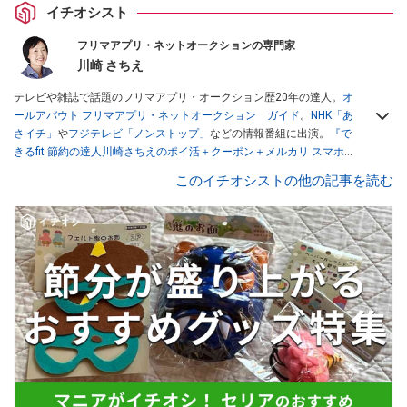
イチオシスト
フリマアプリ・ネットオークションの専門家
川崎 さちえ
テレビや雑誌で話題のフリマアプリ・オークション歴20年の達人。
オ
ールアバウト フリマアプリ・ネットオークション ガイド
。
NHK「あ
さイチ」
や
フジテレビ「ノンストップ」
などの情報番組に出演。
『で
きるfit 節約の達人川崎さちえのポイ活＋クーポン＋メルカリ スマホで
おトク術』（インプレス刊）
、
『「ゆる副業」のはじめかた メルカリ
このイチオシストの他の記事を読む
スマホ1つでスキマ時間に効率的に稼ぐ！』（翔泳社刊）
ほか著書多
数。ブログは
「川崎さちえのごちゃまぜ日記」
。
■経歴：2003年、夫が子育てをするために、突然会社を辞める。翌月
からの給料が０円になり、家にいながら、しかも空いた時間でできる
オークションに目をつける。しかし、取引の仕方がわからずに、まず
は落札者として参加。その後、出品者側にまわり、家の中の物を出品
しまくる。出品する物がほぼなくなってからは、仕入れを経験。ネッ
トオークションを生活の一部に取り入れるべく、「ネットオークショ
ンやフリマアプリは生活のインフラになる」という考えを持つ。また
消費税増税の社会においては、ネットオークションやフリマアプリが
家計の救世主になりえると考え、業者とは違う視点でユーザーとして
参加中。