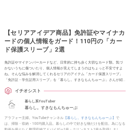
【セリアアイデア商品】免許証やマイナカ
ードの個人情報をガード！110円の「カー
ド保護スリーブ」2選
免許証やマイナンバーカードなど、日常的に持ち歩く大切なカード類。気づ
かないうちに傷ついたり、個人情報が見えてしまうのはちょっと不安ですよ
ね。そんな悩みを解消してくれるセリアのアイテム「カード保護スリーブ」
「免許証・学生証用スリーブ」を「暮らし。すきなもんちゅーぶ」さんが紹
介してくれました。他人に見せたくない顔写真もガードできるそうですの
イチオシスト
で、ぜひチェックしてみてくださいね。
暮らし系YouTuber
暮らし。すきなもんちゅーぶ
アラフォー主婦。YouTubeチャンネル
【暮らし。すきなもんちゅーぶ】
で
は、掃除・収納・100均購入品。暮らしの中で好きな物だけを配信。為になる
動画を撮りたく整理収納アドバイザー1級・クリンネスト1級を取得しまし