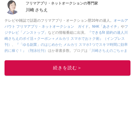
フリマアプリ・ネットオークションの専門家
川崎 さちえ
テレビや雑誌で話題のフリマアプリ・オークション歴20年の達人。
オールア
バウト フリマアプリ・ネットオークション ガイド
。
NHK「あさイチ」
や
フ
ジテレビ「ノンストップ」
などの情報番組に出演。
『できるfit 節約の達人川
崎さちえのポイ活＋クーポン＋メルカリ スマホでおトク術』（インプレス
刊）
、
『「ゆる副業」のはじめかた メルカリ スマホ1つでスキマ時間に効率
的に稼ぐ！』（翔泳社刊）
ほか著書多数。ブログは
「川崎さちえのごちゃま
ぜ日記」
。
■経歴：2003年、夫が子育てをするために、突然会社を辞める。翌月からの
続きを読む＞
給料が０円になり、家にいながら、しかも空いた時間でできるオークション
に目をつける。しかし、取引の仕方がわからずに、まずは落札者として参
加。その後、出品者側にまわり、家の中の物を出品しまくる。出品する物が
ほぼなくなってからは、仕入れを経験。ネットオークションを生活の一部に
取り入れるべく、「ネットオークションやフリマアプリは生活のインフラに
なる」という考えを持つ。また消費税増税の社会においては、ネットオーク
ションやフリマアプリが家計の救世主になりえると考え、業者とは違う視点
でユーザーとして参加中。
このイチオシストの他の記事を読む