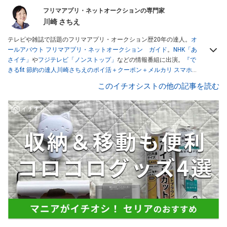
フリマアプリ・ネットオークションの専門家
川崎 さちえ
テレビや雑誌で話題のフリマアプリ・オークション歴20年の達人。
オ
ールアバウト フリマアプリ・ネットオークション ガイド
。
NHK「あ
さイチ」
や
フジテレビ「ノンストップ」
などの情報番組に出演。
『で
きるfit 節約の達人川崎さちえのポイ活＋クーポン＋メルカリ スマホで
おトク術』（インプレス刊）
、
『「ゆる副業」のはじめかた メルカリ
このイチオシストの他の記事を読む
スマホ1つでスキマ時間に効率的に稼ぐ！』（翔泳社刊）
ほか著書多
数。ブログは
「川崎さちえのごちゃまぜ日記」
。
■経歴：2003年、夫が子育てをするために、突然会社を辞める。翌月
からの給料が０円になり、家にいながら、しかも空いた時間でできる
オークションに目をつける。しかし、取引の仕方がわからずに、まず
は落札者として参加。その後、出品者側にまわり、家の中の物を出品
しまくる。出品する物がほぼなくなってからは、仕入れを経験。ネッ
トオークションを生活の一部に取り入れるべく、「ネットオークショ
ンやフリマアプリは生活のインフラになる」という考えを持つ。また
消費税増税の社会においては、ネットオークションやフリマアプリが
家計の救世主になりえると考え、業者とは違う視点でユーザーとして
参加中。