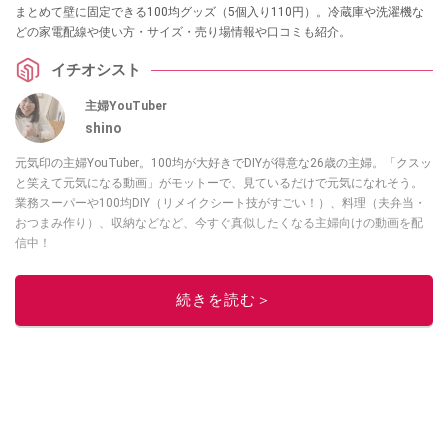
まとめて壁に固定できる100均グッズ（5個入り110円）。冷蔵庫や洗濯機な
どの家電配線や使い方・サイズ・売り場情報や口コミも紹介。
イチオシスト
主婦YouTuber
shino
元気印の主婦YouTuber。100均が大好きでDIYが得意な26歳の主婦。「クスッ
と笑えて元気になる動画」がモットーで、見ているだけで元気になれそう。
業務スーパーや100均DIY（リメイクシート技がすごい！）、料理（夫弁当・
おつまみ作り）、収納などなど、今すぐ真似したくなる主婦向けの動画を配
信中！
このイチオシストの他の記事を読む
続きを読む＞