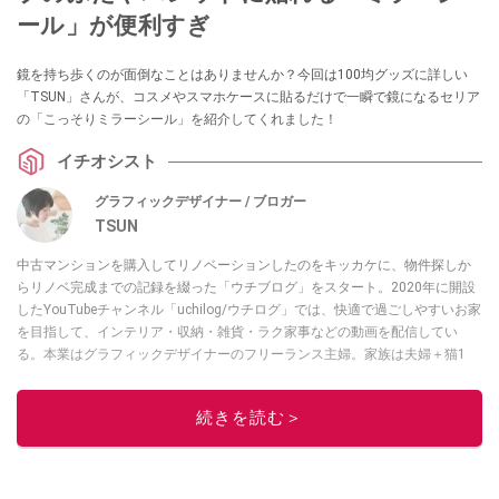
ール」が便利すぎ
鏡を持ち歩くのが面倒なことはありませんか？今回は100均グッズに詳しい
「TSUN」さんが、コスメやスマホケースに貼るだけで一瞬で鏡になるセリア
の「こっそりミラーシール」を紹介してくれました！
イチオシスト
グラフィックデザイナー / ブロガー
TSUN
中古マンションを購入してリノベーションしたのをキッカケに、物件探しか
らリノベ完成までの記録を綴った「ウチブログ」をスタート。2020年に開設
したYouTubeチャンネル「uchilog/ウチログ」では、快適で過ごしやすいお家
を目指して、インテリア・収納・雑貨・ラク家事などの動画を配信してい
る。本業はグラフィックデザイナーのフリーランス主婦。家族は夫婦＋猫1
匹。・第9回ESSEインテリアグランプリ審査員賞受賞・リノベりす2016年リ
ノベ人気事例1位
続きを読む＞
このイチオシストの他の記事を読む