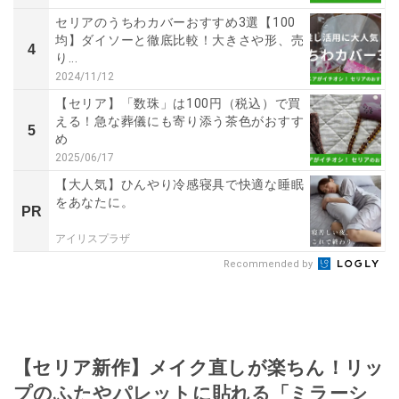
セリアのうちわカバーおすすめ3選【100
均】ダイソーと徹底比較！大きさや形、売
4
り...
2024/11/12
【セリア】「数珠」は100円（税込）で買
える！急な葬儀にも寄り添う茶色がおすす
5
め
2025/06/17
【大人気】ひんやり冷感寝具で快適な睡眠
をあなたに。
PR
アイリスプラザ
Recommended by
【セリア新作】メイク直しが楽ちん！リッ
プのふたやパレットに貼れる「ミラーシ