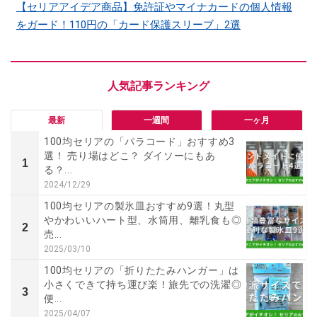
【セリアアイデア商品】免許証やマイナカードの個人情報
をガード！110円の「カード保護スリーブ」2選
最新
一週間
一ヶ月
100均セリアの「パラコード」おすすめ3
選！ 売り場はどこ？ ダイソーにもあ
1
る？...
2024/12/29
100均セリアの製氷皿おすすめ9選！丸型
やかわいいハート型、水筒用、離乳食も◎
2
売...
2025/03/10
100均セリアの「折りたたみハンガー」は
小さくできて持ち運び楽！旅先での洗濯◎
3
便...
2025/04/07