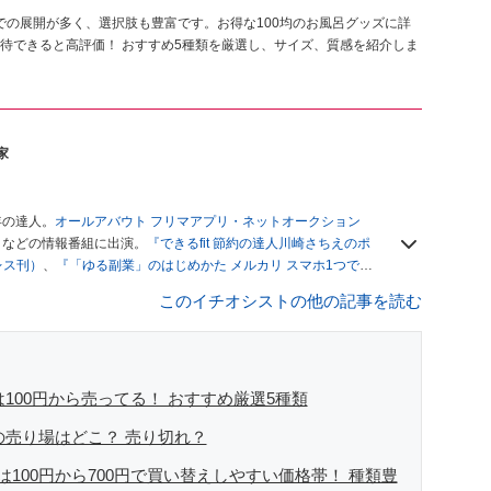
までの展開が多く、選択肢も豊富です。お得な100均のお風呂グッズに詳
待できると高評価！ おすすめ5種類を厳選し、サイズ、質感を紹介しま
家
年の達人。
オールアバウト フリマアプリ・ネットオークション
」
などの情報番組に出演。
『できるfit 節約の達人川崎さちえのポ
レス刊）
、
『「ゆる副業」のはじめかた メルカリ スマホ1つでス
ブログは
「川崎さちえのごちゃまぜ日記」
。
このイチオシストの他の記事を読む
辞める。翌月からの給料が０円になり、家にいながら、しかも空
引の仕方がわからずに、まずは落札者として参加。その後、出
がほぼなくなってからは、仕入れを経験。ネットオークション
フリマアプリは生活のインフラになる」という考えを持つ。ま
リマアプリが家計の救世主になりえると考え、業者とは違う視
100円から売ってる！ おすすめ厳選5種類
の売り場はどこ？ 売り切れ？
100円から700円で買い替えしやすい価格帯！ 種類豊