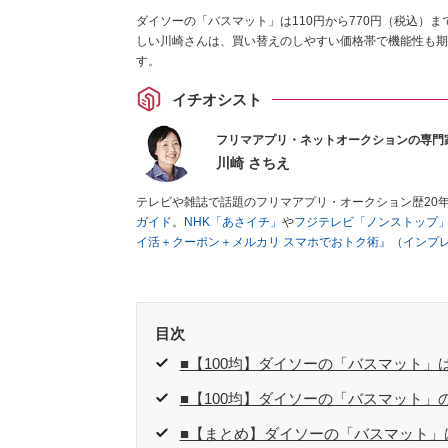
ダイソーの「バスマット」は110円から770円（税込）
しい川崎さんは、買い替えのしやすい価格帯で機能性も期
す。
イチオシスト
フリマアプリ・ネットオークションの専門
川崎 さちえ
テレビや雑誌で話題のフリマアプリ・オークション歴20
ガイド
。
NHK「あさイチ」
や
フジテレビ「ノンストップ
イ活＋クーポン＋メルカリ スマホでおトク術』（インプ
キマ時間に効率的に稼ぐ！』（翔泳社刊）
ほか著書多数。
■経歴：2003年、夫が子育てをするために、突然会社を
いた時間でできるオークションに目をつける。しかし、取
品者側にまわり、家の中の物を出品しまくる。出品する物
目次
を生活の一部に取り入れるべく、「ネットオークションや
た消費税増税の社会においては、ネットオークションやフ
■【100均】ダイソーの「バスマット」は
点でユーザーとして参加中。
■【100均】ダイソーの「バスマット」
■【まとめ】ダイソーの「バスマット」は