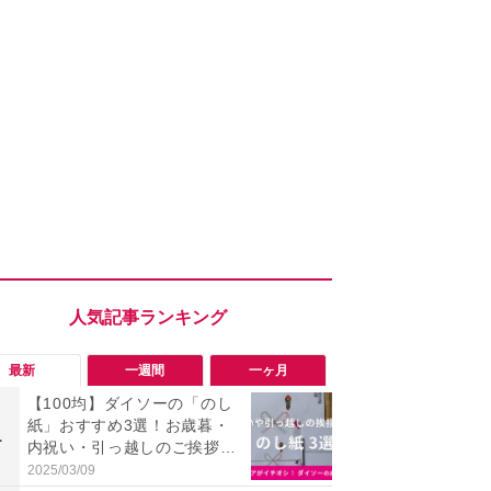
最新
一週間
一ヶ月
【100均】ダイソーの「のし
「勝手にデ
紙」おすすめ3選！お歳暮・
る!?」Win
1
1
内祝い・引っ越しのご挨拶に
オフにして最
活用できて◎売り場はどこ？
身を守る技
2025/03/09
2026/08/05