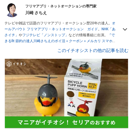
フリマアプリ・ネットオークションの専門家
川崎 さちえ
テレビや雑誌で話題のフリマアプリ・オークション歴20年の達人。
オ
ールアバウト フリマアプリ・ネットオークション ガイド
。
NHK「あ
さイチ」
や
フジテレビ「ノンストップ」
などの情報番組に出演。
『で
きるfit 節約の達人川崎さちえのポイ活＋クーポン＋メルカリ スマホで
おトク術』（インプレス刊）
、
『「ゆる副業」のはじめかた メルカリ
このイチオシストの他の記事を読む
スマホ1つでスキマ時間に効率的に稼ぐ！』（翔泳社刊）
ほか著書多
数。ブログは
「川崎さちえのごちゃまぜ日記」
。
■経歴：2003年、夫が子育てをするために、突然会社を辞める。翌月
からの給料が０円になり、家にいながら、しかも空いた時間でできる
オークションに目をつける。しかし、取引の仕方がわからずに、まず
は落札者として参加。その後、出品者側にまわり、家の中の物を出品
しまくる。出品する物がほぼなくなってからは、仕入れを経験。ネッ
トオークションを生活の一部に取り入れるべく、「ネットオークショ
ンやフリマアプリは生活のインフラになる」という考えを持つ。また
消費税増税の社会においては、ネットオークションやフリマアプリが
家計の救世主になりえると考え、業者とは違う視点でユーザーとして
参加中。