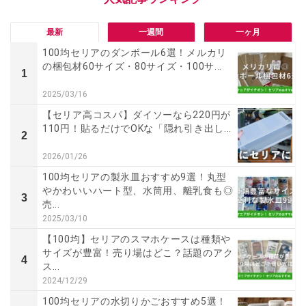
最新
一週間
一ヶ月
100均セリアのダンボール6選！メルカリ
の梱包材60サイズ・80サイズ・100サ...
1
2025/03/16
【セリア高コスパ】ダイソーなら220円が
110円！貼るだけでOKな「隠れ引き出し...
2
2026/01/26
100均セリアの製氷皿おすすめ9選！丸型
やかわいいハート型、水筒用、離乳食も◎
3
売...
2025/03/10
【100均】セリアのスマホケースは種類や
サイズが豊富！売り場はどこ？話題のアク
4
ス...
2024/12/29
100均セリアの水切りかごおすすめ5選！