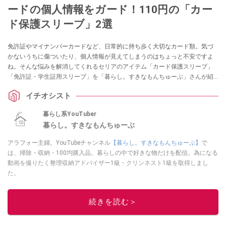
ードの個人情報をガード！110円の「カー
ド保護スリーブ」2選
免許証やマイナンバーカードなど、日常的に持ち歩く大切なカード類。気づ
かないうちに傷ついたり、個人情報が見えてしまうのはちょっと不安ですよ
ね。そんな悩みを解消してくれるセリアのアイテム「カード保護スリーブ」
「免許証・学生証用スリーブ」を「暮らし。すきなもんちゅーぶ」さんが紹
介してくれました。他人に見せたくない顔写真もガードできるそうですの
イチオシスト
で、ぜひチェックしてみてくださいね。
暮らし系YouTuber
暮らし。すきなもんちゅーぶ
アラフォー主婦。YouTubeチャンネル
【暮らし。すきなもんちゅーぶ】
で
は、掃除・収納・100均購入品。暮らしの中で好きな物だけを配信。為になる
動画を撮りたく整理収納アドバイザー1級・クリンネスト1級を取得しまし
た。
このイチオシストの他の記事を読む
続きを読む＞