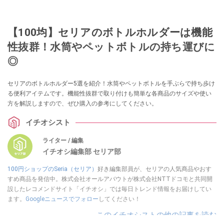
【100均】セリアのボトルホルダーは機能
性抜群！水筒やペットボトルの持ち運びに
◎
セリアのボトルホルダー5選を紹介！水筒やペットボトルを手ぶらで持ち歩け
る便利アイテムです。機能性抜群で取り付けも簡単な各商品のサイズや使い
方を解説しますので、ぜひ購入の参考にしてください。
イチオシスト
ライター / 編集
イチオシ編集部 セリア部
100円ショップのSeria（セリア）
好き編集部員が、セリアの人気商品やおす
すめ商品を発信中。株式会社オールアバウトが株式会社NTTドコモと共同開
設したレコメンドサイト「イチオシ」では毎日トレンド情報をお届けしてい
ます。
Googleニュースでフォロー
してください！
このイチオシストの他の記事を読む