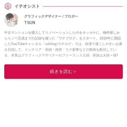
イチオシスト
グラフィックデザイナー / ブロガー
TSUN
中古マンションを購入してリノベーションしたのをキッカケに、物件探しか
らリノベ完成までの記録を綴った「ウチブログ」をスタート。2020年に開設
したYouTubeチャンネル「uchilog/ウチログ」では、快適で過ごしやすいお家
を目指して、インテリア・収納・雑貨・ラク家事などの動画を配信してい
る。本業はグラフィックデザイナーのフリーランス主婦。家族は夫婦＋猫1
匹。・第9回ESSEインテリアグランプリ審査員賞受賞・リノベりす2016年リ
ノベ人気事例1位
続きを読む＞
このイチオシストの他の記事を読む