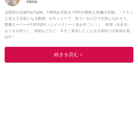
shino
元気印の主婦YouTuber。100均が大好きでDIYが得意な26歳の主婦。「クスッ
と笑えて元気になる動画」がモットーで、見ているだけで元気になれそう。
業務スーパーや100均DIY（リメイクシート技がすごい！）、料理（夫弁当・
おつまみ作り）、収納などなど、今すぐ真似したくなる主婦向けの動画を配
信中！
このイチオシストの他の記事を読む
続きを読む＞