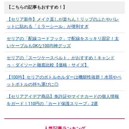
【こちらの記事もおすすめ！】
【セリア新作】メイク直しが楽ちん！リップのふたやパレ
ットに貼れる「ミラーシール」が便利すぎ
セリアの「配線コードフック」で配線をスッキリ固定！太
いケーブルもOKな100均神グッズ
セリアの「スーツケースベルト」がおすすめ！キャンド
ゥ・ダイソーと徹底比較【価格・サイズ】
【100均】セリアのボトルホルダーは機能性抜群！水筒やペ
ットボトルの持ち運びに◎
【セリアアイデア商品】免許証やマイナカードの個人情報
をガード！110円の「カード保護スリーブ」2選