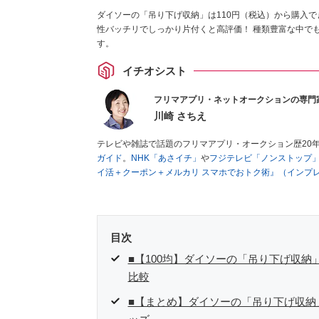
ダイソーの「吊り下げ収納」は110円（税込）から購入で
性バッチリでしっかり片付くと高評価！ 種類豊富な中で
す。
イチオシスト
フリマアプリ・ネットオークションの専門
川崎 さちえ
テレビや雑誌で話題のフリマアプリ・オークション歴20
ガイド
。
NHK「あさイチ」
や
フジテレビ「ノンストップ
イ活＋クーポン＋メルカリ スマホでおトク術』（インプ
キマ時間に効率的に稼ぐ！』（翔泳社刊）
ほか著書多数。
■経歴：2003年、夫が子育てをするために、突然会社を
いた時間でできるオークションに目をつける。しかし、取
品者側にまわり、家の中の物を出品しまくる。出品する物
目次
を生活の一部に取り入れるべく、「ネットオークションや
た消費税増税の社会においては、ネットオークションやフ
■【100均】ダイソーの「吊り下げ収納
点でユーザーとして参加中。
比較
■【まとめ】ダイソーの「吊り下げ収納