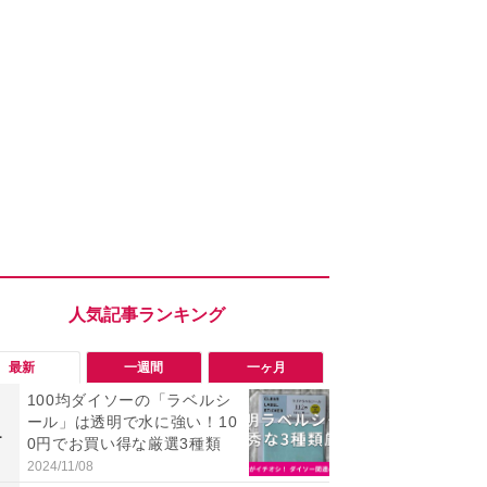
最新
一週間
一ヶ月
100均ダイソーの「ラベルシ
「勝手にデ
ール」は透明で水に強い！10
る!?」Win
1
1
0円でお買い得な厳選3種類
オフにして最
身を守る技
2024/11/08
2026/08/05