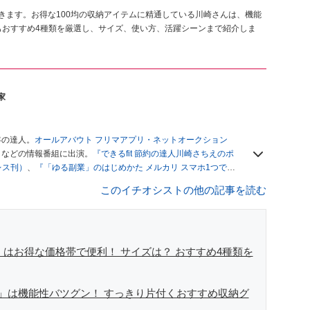
きます。お得な100均の収納アイテムに精通している川崎さんは、機能
もおすすめ4種類を厳選し、サイズ、使い方、活躍シーンまで紹介しま
家
年の達人。
オールアバウト フリマアプリ・ネットオークション
」
などの情報番組に出演。
『できるfit 節約の達人川崎さちえのポ
レス刊）
、
『「ゆる副業」のはじめかた メルカリ スマホ1つでス
ブログは
「川崎さちえのごちゃまぜ日記」
。
このイチオシストの他の記事を読む
辞める。翌月からの給料が０円になり、家にいながら、しかも空
引の仕方がわからずに、まずは落札者として参加。その後、出
がほぼなくなってからは、仕入れを経験。ネットオークション
フリマアプリは生活のインフラになる」という考えを持つ。ま
リマアプリが家計の救世主になりえると考え、業者とは違う視
」はお得な価格帯で便利！ サイズは？ おすすめ4種類を
」は機能性バツグン！ すっきり片付くおすすめ収納グ