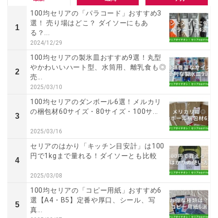
100均セリアの「パラコード」おすすめ3
選！ 売り場はどこ？ ダイソーにもあ
1
る？...
2024/12/29
100均セリアの製氷皿おすすめ9選！丸型
やかわいいハート型、水筒用、離乳食も◎
2
売...
2025/03/10
100均セリアのダンボール6選！メルカリ
の梱包材60サイズ・80サイズ・100サ...
3
2025/03/16
セリアのはかり「キッチン目安計」は100
円で1kgまで量れる！ダイソーとも比較
4
2025/03/08
100均セリアの「コピー用紙」おすすめ6
選【A4・B5】定番や厚口、シール、写
5
真...