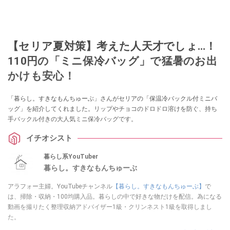
【セリア夏対策】考えた人天才でしょ…！
110円の「ミニ保冷バッグ」で猛暑のお出
かけも安心！
「暮らし。すきなもんちゅーぶ」さんがセリアの「保温冷バックル付ミニバ
ッグ」を紹介してくれました。リップやチョコのドロドロ溶けを防ぐ、持ち
手バックル付きの大人気ミニ保冷バッグです。
イチオシスト
暮らし系YouTuber
暮らし。すきなもんちゅーぶ
アラフォー主婦。YouTubeチャンネル
【暮らし。すきなもんちゅーぶ】
で
は、掃除・収納・100均購入品。暮らしの中で好きな物だけを配信。為になる
動画を撮りたく整理収納アドバイザー1級・クリンネスト1級を取得しまし
た。