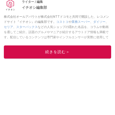
ライター / 編集
イチオシ編集部
株式会社オールアバウトが株式会社NTTドコモと共同で開設した、レコメン
ドサイト『イチオシ』の編集部です。
コストコ
や
業務スーパー
、
ダイソー
、
セリア
、
スターバックス
などの人気ショップの隠れた名品を、コラムや動画
を通してご紹介。話題のグルメやマニアが紹介するアウトドア情報も満載で
す。配信しているコンテンツは専門家やインフルエンサーが実際に使用して
レビューしています。毎日トレンド情報をお届けしているので、ぜひ
Google
ニュースでフォロー
してください！
続きを読む＞
このイチオシストの他の記事を読む