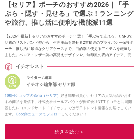
【セリア】ポーチのおすすめ2026｜「手
ぶら・隠す・見せる」で選ぶ！ランニング
や旅行、推し活に便利な機能派11選
【2026年最新】セリアのおすすめポーチ11選！「手ぶらで走れる」とSNSで
話題のリストバンド型から、生理用品を隠せる2重構造のプライバシー保護ポ
ーチ、推し活に最適なクリアケースまで、目的別の使えるアイテムを厳選し
ました。ベロア・レザー調の高見えデザインや、無印風の収納アイデア、売
り場情報も網羅。ランニングや旅行、バッグ整理に役立つ最新ラインナップ
イチオシスト
を徹底紹介します。
ライター / 編集
イチオシ編集部 セリア部
100円ショップのSeria（セリア）
好き編集部員が、セリアの人気商品やおす
すめ商品を発信中。株式会社オールアバウトが株式会社NTTドコモと共同開
設したレコメンドサイト「イチオシ」では毎日トレンド情報をお届けしてい
ます。
Googleニュースでフォロー
してください！
このイチオシストの他の記事を読む
続きを読む＞