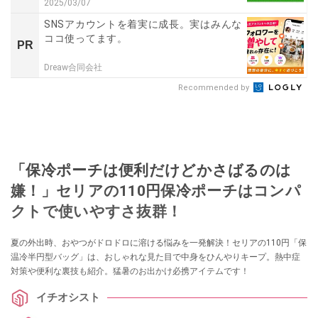
2025/03/07
SNSアカウントを着実に成長。実はみんな
ココ使ってます。
PR
Dreaw合同会社
Recommended by
「保冷ポーチは便利だけどかさばるのは
嫌！」セリアの110円保冷ポーチはコンパ
クトで使いやすさ抜群！
夏の外出時、おやつがドロドロに溶ける悩みを一発解決！セリアの110円「保
温冷半円型バッグ」は、おしゃれな見た目で中身をひんやりキープ。熱中症
対策や便利な裏技も紹介。猛暑のお出かけ必携アイテムです！
イチオシスト