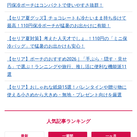
円保冷ポーチはコンパクトで使いやすさ抜群！
【セリア夏グッズ】チョコレートも冷たいまま持ち歩けて
最高！110円保冷ポーチが猛暑のお出かけに有能！
【セリア夏対策】考えた人天才でしょ…！110円の「ミニ保
冷バッグ」で猛暑のお出かけも安心！
【セリア】ポーチのおすすめ2026｜「手ぶら・隠す・見せ
る」で選ぶ！ランニングや旅行、推し活に便利な機能派11
選
【セリア】おしゃれな紙袋15選！バレンタインや贈り物に
使える小さめから大きめ・無地・プレゼント向けを厳選
最新
一週間
一ヶ月