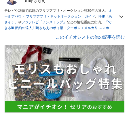
川崎 さちえ
テレビや雑誌で話題のフリマアプリ・オークション歴20年の達人。
オ
ールアバウト フリマアプリ・ネットオークション ガイド
。
NHK「あ
さイチ」
や
フジテレビ「ノンストップ」
などの情報番組に出演。
『で
きるfit 節約の達人川崎さちえのポイ活＋クーポン＋メルカリ スマホで
おトク術』（インプレス刊）
、
『「ゆる副業」のはじめかた メルカリ
このイチオシストの他の記事を読む
スマホ1つでスキマ時間に効率的に稼ぐ！』（翔泳社刊）
ほか著書多
数。ブログは
「川崎さちえのごちゃまぜ日記」
。
■経歴：2003年、夫が子育てをするために、突然会社を辞める。翌月
からの給料が０円になり、家にいながら、しかも空いた時間でできる
オークションに目をつける。しかし、取引の仕方がわからずに、まず
は落札者として参加。その後、出品者側にまわり、家の中の物を出品
しまくる。出品する物がほぼなくなってからは、仕入れを経験。ネッ
トオークションを生活の一部に取り入れるべく、「ネットオークショ
ンやフリマアプリは生活のインフラになる」という考えを持つ。また
消費税増税の社会においては、ネットオークションやフリマアプリが
家計の救世主になりえると考え、業者とは違う視点でユーザーとして
参加中。