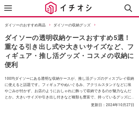
ダイソーのおすすめ商品
ダイソーの収納グッズ
ダイソーの透明収納ケースおすすめ5選！
重なる引き出し式や大きいサイズなど、フ
ィギュア・推し活グッズ・コスメの収納に
便利
100均ダイソーにある透明な収納ケースが、推し活グッズのディスプレイ収納
に使えると話題です。フィギュアやぬいぐるみ、アクリルスタンドなどに埃
やごみが付かず、お店のようにおしゃれに飾って収納できるのが魅力なんだ
とか。大きいサイズや引き出し付きなど種類も豊富で、持っているグッズに
最適なものを選べるのもうれしいポイントです。今回は、ダイソーで買える
更新日：
2024年10月27日
おすすめの透明収納ケースをご紹介するとともに、ディスプレイ収納アイデ
アもまとめました。