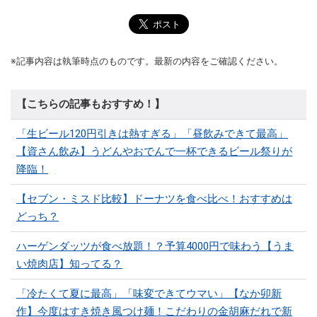
※記事内容は執筆時点のものです。最新の内容をご確認ください。
【こちらの記事もおすすめ！】
「生ビール120円引きは熱すぎる」「昼飲みできて最高」
【資さん飲み】うどんやおでんで一杯できるビール祭りが
降臨！
【セブン・ミスド比較】ドーナツを食べ比べ！おすすめは
どっち？
ハーゲンダッツが食べ放題！？予算4000円で味わう【うま
い焼肉店】知ってる？
「冷たくて夏に最高」「味変できてウマい」【なか卯新
作】今度はすき焼き風つけ麺！こだわりの金胡麻だれで新