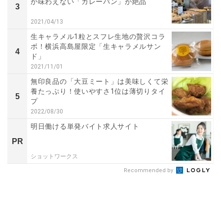
か味わえない「カレーパン」が絶品
3
2021/04/13
生キャラメル1粒とスフレ生地の贅沢コラ
ボ！横浜高島屋限定「生キャラメルサン
4
ド」
2021/11/01
無印良品の「大豆ミート」は美味しくて栄
養たっぷり！使いやすさ1位は薄切りタイ
5
プ
2022/08/30
明日働ける単発バイト求人サイト
PR
ショットワークス
Recommended by