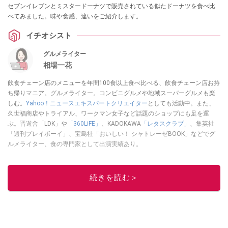
セブンイレブンとミスタードーナツで販売されている似たドーナツを食べ比
べてみました。味や食感、違いをご紹介します。
イチオシスト
グルメライター
相場一花
飲食チェーン店のメニューを年間100食以上食べ比べる、飲食チェーン店お持
ち帰りマニア。グルメライター。コンビニグルメや地域スーパーグルメも楽
しむ。
Yahoo！ニュースエキスパートクリエイター
としても活動中。また、
久世福商店やトライアル、ワークマン女子など話題のショップにも足を運
ぶ。晋遊舎「LDK」や
「360LiFE」
、KADOKAWA
「レタスクラブ」
、集英社
「週刊プレイボーイ」、宝島社「おいしい！ シャトレーゼBOOK」などでグ
ルメライター、食の専門家として出演実績あり。
このイチオシストの他の記事を読む
続きを読む＞