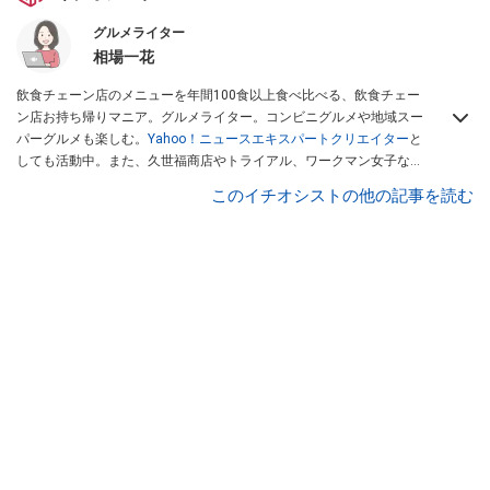
グルメライター
相場一花
飲食チェーン店のメニューを年間100食以上食べ比べる、飲食チェー
ン店お持ち帰りマニア。グルメライター。コンビニグルメや地域スー
パーグルメも楽しむ。
Yahoo！ニュースエキスパートクリエイター
と
しても活動中。また、久世福商店やトライアル、ワークマン女子など
話題のショップにも足を運ぶ。晋遊舎「LDK」や
「360LiFE」
、
このイチオシストの他の記事を読む
KADOKAWA
「レタスクラブ」
、集英社「週刊プレイボーイ」、宝島
社「おいしい！ シャトレーゼBOOK」などでグルメライター、食の専
門家として出演実績あり。