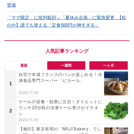
登場
「ママ限定」に批判殺到→「夏休み企画」に緊急変更…【松
のや】誰でも使える「定食500円が神すぎる」
最新
一週間
一ヶ月
自宅で本場フランスのパンが楽しめる！冷
凍食品専門スーパー「ピカール」
1
2020/11/30
ケールの栄養・効果に注目！ダイエットに
ランチ20分前の冷凍ケール青汁がイチオ
2
シ
2020/11/29
【無印】東京有明の「MUJI Bakery」でし