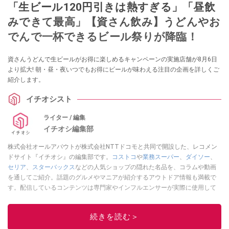
「生ビール120円引きは熱すぎる」「昼飲
みできて最高」【資さん飲み】うどんやお
でんで一杯できるビール祭りが降臨！
資さんうどんで生ビールがお得に楽しめるキャンペーンの実施店舗が8月6日
より拡大! 朝・昼・夜いつでもお得にビールが味わえる注目の企画を詳しくご
紹介します。
イチオシスト
ライター / 編集
イチオシ編集部
株式会社オールアバウトが株式会社NTTドコモと共同で開設した、レコメン
ドサイト『イチオシ』の編集部です。
コストコ
や
業務スーパー
、
ダイソー
、
セリア
、
スターバックス
などの人気ショップの隠れた名品を、コラムや動画
を通してご紹介。話題のグルメやマニアが紹介するアウトドア情報も満載で
す。配信しているコンテンツは専門家やインフルエンサーが実際に使用して
レビューしています。毎日トレンド情報をお届けしているので、ぜひ
Google
ニュースでフォロー
してください！
続きを読む＞
このイチオシストの他の記事を読む