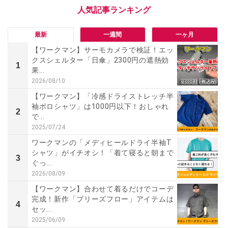
最新
一週間
一ヶ月
【ワークマン】サーモカメラで検証！エッ
クスシェルター「日傘」2300円の遮熱効
1
果...
2026/08/10
【ワークマン】「冷感ドライストレッチ半
袖ポロシャツ」は1000円以下！おしゃれ
2
で...
2025/07/24
ワークマンの「メディヒールドライ半袖T
シャツ」がイチオシ！「着て寝ると朝まで
3
ぐっ...
2026/08/09
【ワークマン】合わせて着るだけでコーデ
完成！新作「ブリーズフロー」アイテムは
4
セッ...
2025/06/09