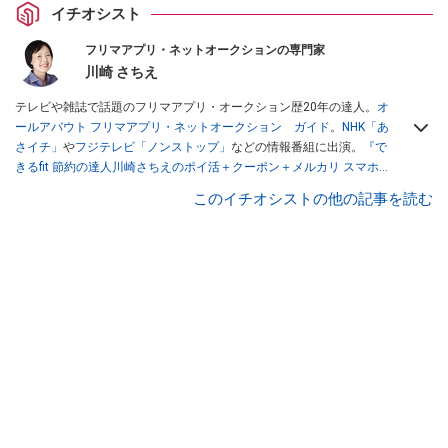
イチオシスト
フリマアプリ・ネットオークションの専門家
川崎 さちえ
テレビや雑誌で話題のフリマアプリ・オークション歴20年の達人。
オ
ールアバウト フリマアプリ・ネットオークション ガイド
。
NHK「あ
さイチ」
や
フジテレビ「ノンストップ」
などの情報番組に出演。
『で
きるfit 節約の達人川崎さちえのポイ活＋クーポン＋メルカリ スマホで
おトク術』（インプレス刊）
、
『「ゆる副業」のはじめかた メルカリ
このイチオシストの他の記事を読む
スマホ1つでスキマ時間に効率的に稼ぐ！』（翔泳社刊）
ほか著書多
数。ブログは
「川崎さちえのごちゃまぜ日記」
。
■経歴：2003年、夫が子育てをするために、突然会社を辞める。翌月
からの給料が０円になり、家にいながら、しかも空いた時間でできる
オークションに目をつける。しかし、取引の仕方がわからずに、まず
は落札者として参加。その後、出品者側にまわり、家の中の物を出品
しまくる。出品する物がほぼなくなってからは、仕入れを経験。ネッ
トオークションを生活の一部に取り入れるべく、「ネットオークショ
ンやフリマアプリは生活のインフラになる」という考えを持つ。また
消費税増税の社会においては、ネットオークションやフリマアプリが
家計の救世主になりえると考え、業者とは違う視点でユーザーとして
参加中。