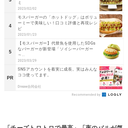
ミ
2023/02/02
モスバーガーの「ホットドッグ」はボリュ
ーミーで美味しい！口コミ評価と再現レシ
4
ピ
2023/01/23
【モスバーガー】代替魚を使用したSDGs
なバーガーが新登場「ソイシーバーガー
5
～...
2023/03/29
SNSアカウントを着実に成長。実はみんな
ココ使ってます。
PR
Dreaw合同会社
Recommended by
「チーズトロトロで最高」「夜のバルが気