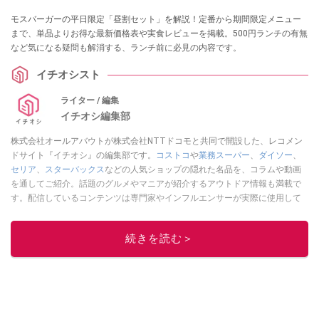
モスバーガーの平日限定「昼割セット」を解説！定番から期間限定メニュー
まで、単品よりお得な最新価格表や実食レビューを掲載。500円ランチの有無
など気になる疑問も解消する、ランチ前に必見の内容です。
イチオシスト
ライター / 編集
イチオシ編集部
株式会社オールアバウトが株式会社NTTドコモと共同で開設した、レコメン
ドサイト『イチオシ』の編集部です。
コストコ
や
業務スーパー
、
ダイソー
、
セリア
、
スターバックス
などの人気ショップの隠れた名品を、コラムや動画
を通してご紹介。話題のグルメやマニアが紹介するアウトドア情報も満載で
す。配信しているコンテンツは専門家やインフルエンサーが実際に使用して
レビューしています。毎日トレンド情報をお届けしているので、ぜひ
Google
ニュースでフォロー
してください！
続きを読む＞
このイチオシストの他の記事を読む