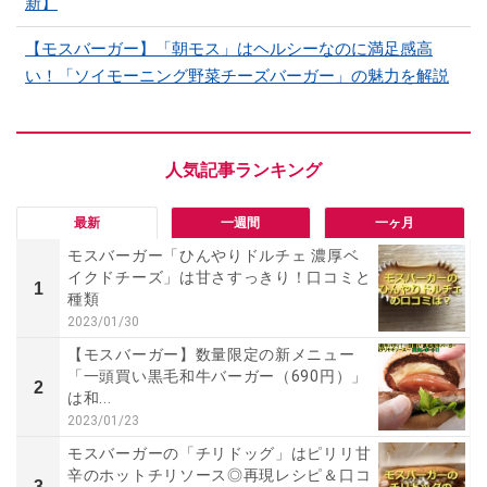
新】
【モスバーガー】「朝モス」はヘルシーなのに満足感高
い！「ソイモーニング野菜チーズバーガー」の魅力を解説
最新
一週間
一ヶ月
モスバーガー「ひんやりドルチェ 濃厚ベ
イクドチーズ」は甘さすっきり！口コミと
1
種類
2023/01/30
【モスバーガー】数量限定の新メニュー
「一頭買い黒毛和牛バーガー（690円）」
2
は和...
2023/01/23
モスバーガーの「チリドッグ」はピリリ甘
辛のホットチリソース◎再現レシピ＆口コ
3