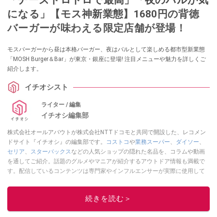
になる」【モス神新業態】1680円の背徳
バーガーが味わえる限定店舗が登場！
モスバーガーから昼は本格バーガー、夜はバルとして楽しめる都市型新業態
「MOSH Burger＆Bar」が東京・銀座に登場! 注目メニューや魅力を詳しくご
紹介します。
イチオシスト
ライター / 編集
イチオシ編集部
株式会社オールアバウトが株式会社NTTドコモと共同で開設した、レコメン
ドサイト『イチオシ』の編集部です。
コストコ
や
業務スーパー
、
ダイソー
、
セリア
、
スターバックス
などの人気ショップの隠れた名品を、コラムや動画
を通してご紹介。話題のグルメやマニアが紹介するアウトドア情報も満載で
す。配信しているコンテンツは専門家やインフルエンサーが実際に使用して
レビューしています。毎日トレンド情報をお届けしているので、ぜひ
Google
ニュースでフォロー
してください！
続きを読む＞
このイチオシストの他の記事を読む