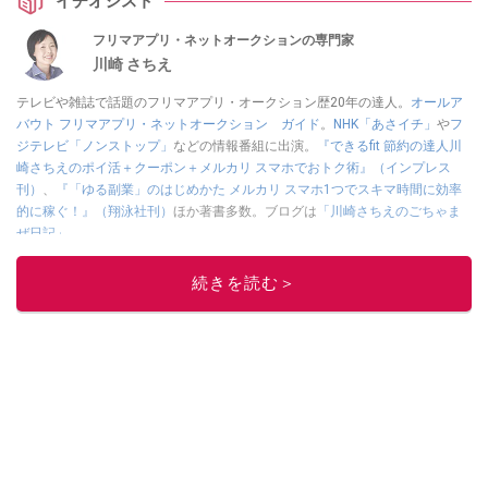
イチオシスト
フリマアプリ・ネットオークションの専門家
川崎 さちえ
テレビや雑誌で話題のフリマアプリ・オークション歴20年の達人。
オールア
バウト フリマアプリ・ネットオークション ガイド
。
NHK「あさイチ」
や
フ
ジテレビ「ノンストップ」
などの情報番組に出演。
『できるfit 節約の達人川
崎さちえのポイ活＋クーポン＋メルカリ スマホでおトク術』（インプレス
刊）
、
『「ゆる副業」のはじめかた メルカリ スマホ1つでスキマ時間に効率
的に稼ぐ！』（翔泳社刊）
ほか著書多数。ブログは
「川崎さちえのごちゃま
ぜ日記」
。
■経歴：2003年、夫が子育てをするために、突然会社を辞める。翌月からの
給料が０円になり、家にいながら、しかも空いた時間でできるオークション
続きを読む＞
に目をつける。しかし、取引の仕方がわからずに、まずは落札者として参
加。その後、出品者側にまわり、家の中の物を出品しまくる。出品する物が
ほぼなくなってからは、仕入れを経験。ネットオークションを生活の一部に
取り入れるべく、「ネットオークションやフリマアプリは生活のインフラに
なる」という考えを持つ。また消費税増税の社会においては、ネットオーク
ションやフリマアプリが家計の救世主になりえると考え、業者とは違う視点
でユーザーとして参加中。
このイチオシストの他の記事を読む