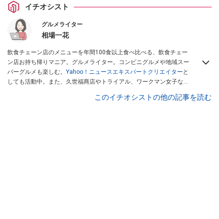
イチオシスト
グルメライター
相場一花
飲食チェーン店のメニューを年間100食以上食べ比べる、飲食チェー
ン店お持ち帰りマニア。グルメライター。コンビニグルメや地域スー
パーグルメも楽しむ。
Yahoo！ニュースエキスパートクリエイター
と
しても活動中。また、久世福商店やトライアル、ワークマン女子など
話題のショップにも足を運ぶ。晋遊舎「LDK」や
「360LiFE」
、
このイチオシストの他の記事を読む
KADOKAWA
「レタスクラブ」
、集英社「週刊プレイボーイ」、宝島
社「おいしい！ シャトレーゼBOOK」などでグルメライター、食の専
門家として出演実績あり。