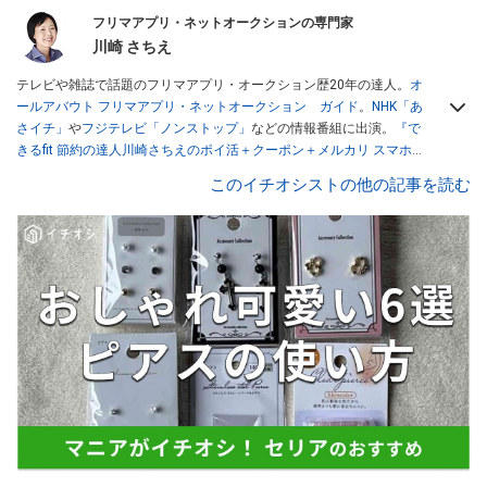
フリマアプリ・ネットオークションの専門家
川崎 さちえ
テレビや雑誌で話題のフリマアプリ・オークション歴20年の達人。
オ
ールアバウト フリマアプリ・ネットオークション ガイド
。
NHK「あ
さイチ」
や
フジテレビ「ノンストップ」
などの情報番組に出演。
『で
きるfit 節約の達人川崎さちえのポイ活＋クーポン＋メルカリ スマホで
おトク術』（インプレス刊）
、
『「ゆる副業」のはじめかた メルカリ
このイチオシストの他の記事を読む
スマホ1つでスキマ時間に効率的に稼ぐ！』（翔泳社刊）
ほか著書多
数。ブログは
「川崎さちえのごちゃまぜ日記」
。
■経歴：2003年、夫が子育てをするために、突然会社を辞める。翌月
からの給料が０円になり、家にいながら、しかも空いた時間でできる
オークションに目をつける。しかし、取引の仕方がわからずに、まず
は落札者として参加。その後、出品者側にまわり、家の中の物を出品
しまくる。出品する物がほぼなくなってからは、仕入れを経験。ネッ
トオークションを生活の一部に取り入れるべく、「ネットオークショ
ンやフリマアプリは生活のインフラになる」という考えを持つ。また
消費税増税の社会においては、ネットオークションやフリマアプリが
家計の救世主になりえると考え、業者とは違う視点でユーザーとして
参加中。