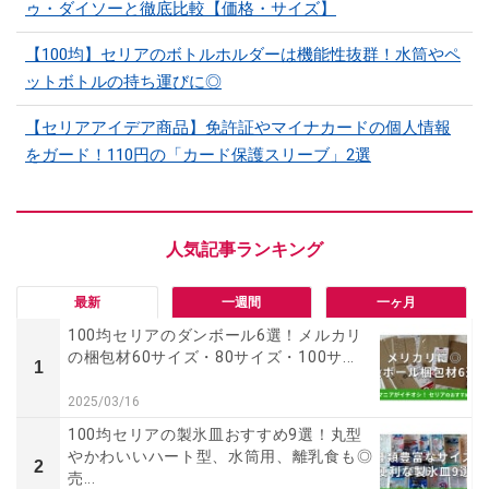
ゥ・ダイソーと徹底比較【価格・サイズ】
【100均】セリアのボトルホルダーは機能性抜群！水筒やペ
ットボトルの持ち運びに◎
【セリアアイデア商品】免許証やマイナカードの個人情報
をガード！110円の「カード保護スリーブ」2選
最新
一週間
一ヶ月
100均セリアのダンボール6選！メルカリ
の梱包材60サイズ・80サイズ・100サ...
1
2025/03/16
100均セリアの製氷皿おすすめ9選！丸型
やかわいいハート型、水筒用、離乳食も◎
2
売...