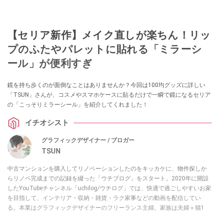
【セリア新作】メイク直しが楽ちん！リッ
プのふたやパレットに貼れる「ミラーシ
ール」が便利すぎ
鏡を持ち歩くのが面倒なことはありませんか？今回は100均グッズに詳しい
「TSUN」さんが、コスメやスマホケースに貼るだけで一瞬で鏡になるセリア
の「こっそりミラーシール」を紹介してくれました！
イチオシスト
グラフィックデザイナー / ブロガー
TSUN
中古マンションを購入してリノベーションしたのをキッカケに、物件探しか
らリノベ完成までの記録を綴った「ウチブログ」をスタート。2020年に開設
したYouTubeチャンネル「uchilog/ウチログ」では、快適で過ごしやすいお家
を目指して、インテリア・収納・雑貨・ラク家事などの動画を配信してい
る。本業はグラフィックデザイナーのフリーランス主婦。家族は夫婦＋猫1
匹。・第9回ESSEインテリアグランプリ審査員賞受賞・リノベりす2016年リ