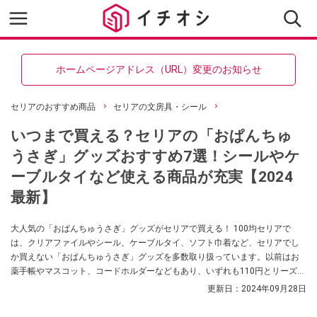
ホームページアドレス（URL）変更のお知らせ
セリアのおすすめ商品
セリアの文房具・シール
いつまで買える？セリアの「おぱんちゅ
うさぎ」グッズおすすめ7選！シールやケ
ーブルタイなど使える商品が充実【2024
最新】
大人気の「おぱんちゅうさぎ」グッズがセリアで買える！ 100均セリアで
は、クリアファイルやシール、ケーブルタイ、ソフト巾着など、セリアでし
か買えない「おぱんちゅうさぎ」グッズを多数取り扱っています。以前はお
薬手帳やマスコット、コードホルダーなどもあり、いずれも110円とリーズナ
ブルな値段で手に取りやすいのがうれしいです。今回は、セリアで買えるお
更新日：
2024年09月28日
すすめの「おぱんちゅうさぎ」グッズをご紹介するとともに、「いつまで買
える？」という疑問にお答えします。