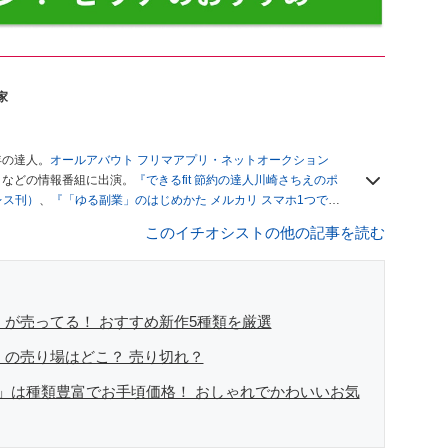
家
年の達人。
オールアバウト フリマアプリ・ネットオークション
」
などの情報番組に出演。
『できるfit 節約の達人川崎さちえのポ
レス刊）
、
『「ゆる副業」のはじめかた メルカリ スマホ1つでス
ブログは
「川崎さちえのごちゃまぜ日記」
。
このイチオシストの他の記事を読む
辞める。翌月からの給料が０円になり、家にいながら、しかも空
引の仕方がわからずに、まずは落札者として参加。その後、出
がほぼなくなってからは、仕入れを経験。ネットオークション
フリマアプリは生活のインフラになる」という考えを持つ。ま
リマアプリが家計の救世主になりえると考え、業者とは違う視
」が売ってる！ おすすめ新作5種類を厳選
」の売り場はどこ？ 売り切れ？
」は種類豊富でお手頃価格！ おしゃれでかわいいお気