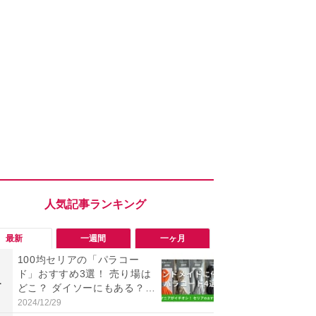
最新
一週間
一ヶ月
100均セリアの「パラコー
「会計時に
ド」おすすめ3選！ 売り場は
たい」「お
1
1
どこ？ ダイソーにもある？
【セブン】お
色・長さ・太さも種類豊富
リンク1本が
2024/12/29
2026/08/08