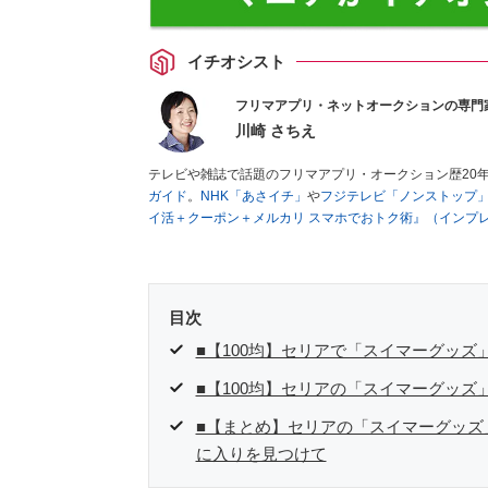
イチオシスト
フリマアプリ・ネットオークションの専門
川崎 さちえ
テレビや雑誌で話題のフリマアプリ・オークション歴20
ガイド
。
NHK「あさイチ」
や
フジテレビ「ノンストップ
イ活＋クーポン＋メルカリ スマホでおトク術』（インプ
キマ時間に効率的に稼ぐ！』（翔泳社刊）
ほか著書多数。
■経歴：2003年、夫が子育てをするために、突然会社を
いた時間でできるオークションに目をつける。しかし、取
品者側にまわり、家の中の物を出品しまくる。出品する物
目次
を生活の一部に取り入れるべく、「ネットオークションや
た消費税増税の社会においては、ネットオークションやフ
■【100均】セリアで「スイマーグッズ
点でユーザーとして参加中。
■【100均】セリアの「スイマーグッズ
■【まとめ】セリアの「スイマーグッズ
に入りを見つけて