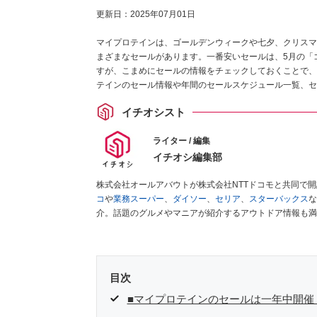
更新日：
2025年07月01日
マイプロテインは、ゴールデンウィークや七夕、クリスマ
まざまなセールがあります。一番安いセールは、5月の「ゴ
すが、こまめにセールの情報をチェックしておくことで、
テインのセール情報や年間のセールスケジュール一覧、セ
イチオシスト
ライター / 編集
イチオシ編集部
株式会社オールアバウトが株式会社NTTドコモと共同で
コ
や
業務スーパー
、
ダイソー
、
セリア
、
スターバックス
な
介。話題のグルメやマニアが紹介するアウトドア情報も満
が実際に使用してレビューしています。毎日トレンド情報
ださい！
目次
■マイプロテインのセールは一年中開催