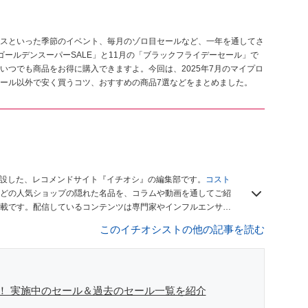
スといった季節のイベント、毎月のゾロ目セールなど、一年を通してさ
ールデンスーパーSALE」と11月の「ブラックフライデーセール」で
いつでも商品をお得に購入できますよ。今回は、2025年7月のマイプロ
ール以外で安く買うコツ、おすすめの商品7選などをまとめました。
開設した、レコメンドサイト『イチオシ』の編集部です。
コスト
どの人気ショップの隠れた名品を、コラムや動画を通してご紹
載です。配信しているコンテンツは専門家やインフルエンサー
をお届けしているので、ぜひ
Googleニュースでフォロー
してく
このイチオシストの他の記事を読む
！ 実施中のセール＆過去のセール一覧を紹介