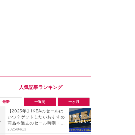
最新
一週間
一ヶ月
【2025年】IKEAのセールは
指先に吸い
いつ？ゲットしたいおすすめ
打鍵感！【ロ
1
1
商品や過去のセール時期・Am
Keys S」
azon楽天セールも紹介！
間のPC作業
2025/04/13
2026/08/02