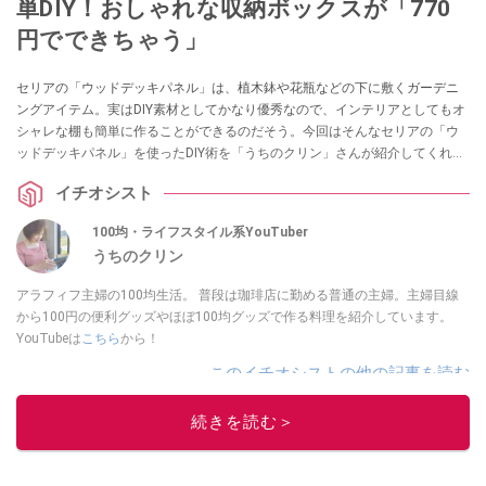
単DIY！おしゃれな収納ボックスが「770
円でできちゃう」
セリアの「ウッドデッキパネル」は、植木鉢や花瓶などの下に敷くガーデニ
ングアイテム。実はDIY素材としてかなり優秀なので、インテリアとしてもオ
シャレな棚も簡単に作ることができるのだそう。今回はそんなセリアの「ウ
ッドデッキパネル」を使ったDIY術を「うちのクリン」さんが紹介してくれま
した。キャスターを取り付けることでさらに便利になるので、ぜひ参考にし
イチオシスト
てみてくださいね。
100均・ライフスタイル系YouTuber
うちのクリン
アラフィフ主婦の100均生活。 普段は珈琲店に勤める普通の主婦。主婦目線
から100円の便利グッズやほぼ100均グッズで作る料理を紹介しています。
YouTubeは
こちら
から！
このイチオシストの他の記事を読む
続きを読む＞