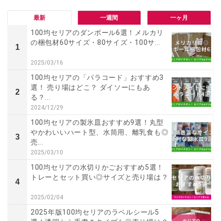
最新
一週間
一ヶ月
100均セリアのダンボール6選！メルカリ
の梱包材60サイズ・80サイズ・100サ...
1
2025/03/16
100均セリアの「パラコード」おすすめ3
選！ 売り場はどこ？ ダイソーにもあ
2
る？...
2024/12/29
100均セリアの製氷皿おすすめ9選！丸型
やかわいいハート型、水筒用、離乳食も◎
3
売...
2025/03/10
100均セリアの水切りかごおすすめ5選！
トレーとセット買い◎サイズと売り場は？
4
2025/02/04
2025年版100均セリアのラベルシール5