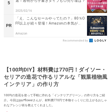
選！透明から手書きタイプも◎売り場は？
5
2025/02/16
「え、こんなセールやってたの？」80％O
FF以上が続々登場！Amazonの本気が...
PR
Amazon
Recommended by
【100均DIY】材料費は770円！ダイソー・
セリアの造花で作るリアルな「観葉植物風
インテリア」の作り方
100均の造花を使って手軽に作れる「インテリアグリーン」の作り方をご紹
介。今回はpyu*flowerさんが、材料費770円で本物そっくりに仕上がるおしゃ
れなアレンジ術を教えてくれました。