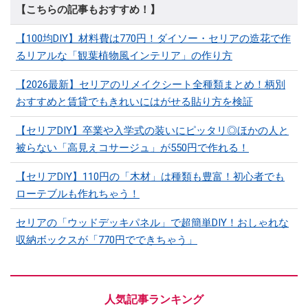
【こちらの記事もおすすめ！】
【100均DIY】材料費は770円！ダイソー・セリアの造花で作
るリアルな「観葉植物風インテリア」の作り方
【2026最新】セリアのリメイクシート全種類まとめ！柄別
おすすめと賃貸でもきれいにはがせる貼り方を検証
【セリアDIY】卒業や入学式の装いにピッタリ◎ほかの人と
被らない「高見えコサージュ」が550円で作れる！
【セリアDIY】110円の「木材」は種類も豊富！初心者でも
ローテブルも作れちゃう！
セリアの「ウッドデッキパネル」で超簡単DIY！おしゃれな
収納ボックスが「770円でできちゃう」