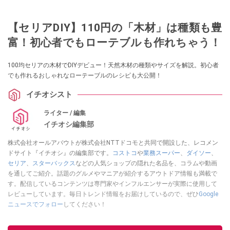
【セリアDIY】110円の「木材」は種類も豊
富！初心者でもローテブルも作れちゃう！
100均セリアの木材でDIYデビュー！天然木材の種類やサイズを解説。初心者
でも作れるおしゃれなローテーブルのレシピも大公開！
イチオシスト
ライター / 編集
イチオシ編集部
株式会社オールアバウトが株式会社NTTドコモと共同で開設した、レコメン
ドサイト『イチオシ』の編集部です。
コストコ
や
業務スーパー
、
ダイソー
、
セリア
、
スターバックス
などの人気ショップの隠れた名品を、コラムや動画
を通してご紹介。話題のグルメやマニアが紹介するアウトドア情報も満載で
す。配信しているコンテンツは専門家やインフルエンサーが実際に使用して
レビューしています。毎日トレンド情報をお届けしているので、ぜひ
Google
ニュースでフォロー
してください！
このイチオシストの他の記事を読む