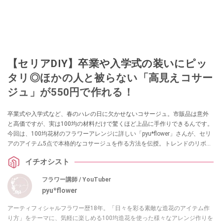
【セリアDIY】卒業や入学式の装いにピッ
タリ◎ほかの人と被らない「高見えコサー
ジュ」が550円で作れる！
卒業式や入学式など、春のハレの日に欠かせないコサージュ。市販品は意外
と高価ですが、実は100均の材料だけで驚くほど上品に手作りできるんです。
今回は、100均花材のフラワーアレンジに詳しい「pyu*flower」さんが、セリ
アのアイテム5点で本格的なコサージュを作る方法を伝授。トレンドのリボン
を取り入れた、初心者でも失敗しないオシャレなアクセサリーの作り方を詳
イチオシスト
しくご紹介します。
フラワー講師 / YouTuber
pyu*flower
アーティフィシャルフラワー歴18年。「日々を彩る素敵な造花のアイテム作
り方」をテーマに、気軽に楽しめる100均造花を使った様々なアレンジ作りを