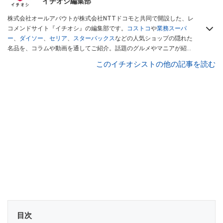
イチオシ編集部
株式会社オールアバウトが株式会社NTTドコモと共同で開設した、レ
コメンドサイト『イチオシ』の編集部です。
コストコ
や
業務スーパ
ー
、
ダイソー
、
セリア
、
スターバックス
などの人気ショップの隠れた
名品を、コラムや動画を通してご紹介。話題のグルメやマニアが紹介
するアウトドア情報も満載です。配信しているコンテンツは専門家や
このイチオシストの他の記事を読む
インフルエンサーが実際に使用してレビューしています。毎日トレン
ド情報をお届けしているので、ぜひ
Googleニュースでフォロー
してく
ださい！
目次