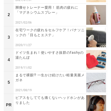
脚痩せトレーナー愛用！ 筋肉の疲れに
「マグネシウムスプレー」
2
2021/02/06
在宅ワークの疲れをセルフケア！パナソニ
ックの「目もとエステ」
3
2020/11/27
ドイツ生まれ！使いやすさ抜群のfashyの
湯たんぽ
4
2019/11/02
まるで裸眼!? 一生かけ続けたい軽量美麗メ
ガネ
5
2021/08/19
ピアスをしてても痛くないヘッドホンがあ
りました
PR