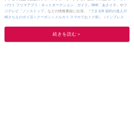
バウト フリマアプリ・ネットオークション ガイド
。
NHK「あさイチ」
や
フ
ジテレビ「ノンストップ」
などの情報番組に出演。
『できるfit 節約の達人川
崎さちえのポイ活＋クーポン＋メルカリ スマホでおトク術』（インプレス
刊）
、
『「ゆる副業」のはじめかた メルカリ スマホ1つでスキマ時間に効率
的に稼ぐ！』（翔泳社刊）
ほか著書多数。ブログは
「川崎さちえのごちゃま
続きを読む＞
ぜ日記」
。
■経歴：2003年、夫が子育てをするために、突然会社を辞める。翌月からの
給料が０円になり、家にいながら、しかも空いた時間でできるオークション
に目をつける。しかし、取引の仕方がわからずに、まずは落札者として参
加。その後、出品者側にまわり、家の中の物を出品しまくる。出品する物が
ほぼなくなってからは、仕入れを経験。ネットオークションを生活の一部に
取り入れるべく、「ネットオークションやフリマアプリは生活のインフラに
なる」という考えを持つ。また消費税増税の社会においては、ネットオーク
ションやフリマアプリが家計の救世主になりえると考え、業者とは違う視点
でユーザーとして参加中。
このイチオシストの他の記事を読む