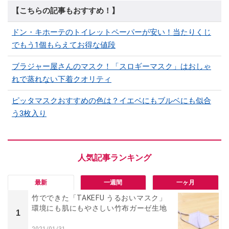
【こちらの記事もおすすめ！】
ドン・キホーテのトイレットペーパーが安い！当たりくじ
でもう1個もらえてお得な値段
ブラジャー屋さんのマスク！「スロギーマスク」はおしゃ
れで蒸れない下着クオリティ
ピッタマスクおすすめの色は？イエベにもブルベにも似合
う3枚入り
最新
一週間
一ヶ月
竹でできた「TAKEFU うるおいマスク」
環境にも肌にもやさしい竹布ガーゼ生地
1
2021/01/31