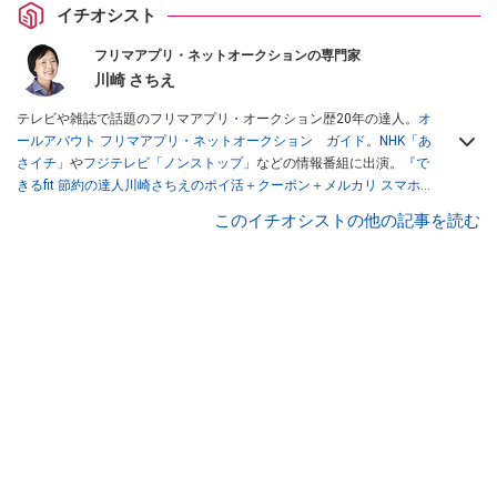
イチオシスト
フリマアプリ・ネットオークションの専門家
川崎 さちえ
テレビや雑誌で話題のフリマアプリ・オークション歴20年の達人。
オ
ールアバウト フリマアプリ・ネットオークション ガイド
。
NHK「あ
さイチ」
や
フジテレビ「ノンストップ」
などの情報番組に出演。
『で
きるfit 節約の達人川崎さちえのポイ活＋クーポン＋メルカリ スマホで
おトク術』（インプレス刊）
、
『「ゆる副業」のはじめかた メルカリ
このイチオシストの他の記事を読む
スマホ1つでスキマ時間に効率的に稼ぐ！』（翔泳社刊）
ほか著書多
数。ブログは
「川崎さちえのごちゃまぜ日記」
。
■経歴：2003年、夫が子育てをするために、突然会社を辞める。翌月
からの給料が０円になり、家にいながら、しかも空いた時間でできる
オークションに目をつける。しかし、取引の仕方がわからずに、まず
は落札者として参加。その後、出品者側にまわり、家の中の物を出品
しまくる。出品する物がほぼなくなってからは、仕入れを経験。ネッ
トオークションを生活の一部に取り入れるべく、「ネットオークショ
ンやフリマアプリは生活のインフラになる」という考えを持つ。また
消費税増税の社会においては、ネットオークションやフリマアプリが
家計の救世主になりえると考え、業者とは違う視点でユーザーとして
参加中。