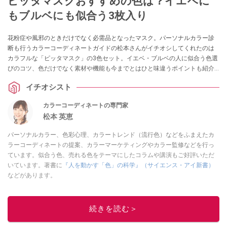
ピッタマスクおすすめの色は？イエベに
もブルベにも似合う3枚入り
花粉症や風邪のときだけでなく必需品となったマスク。パーソナルカラー診
断も行うカラーコーディネートガイドの松本さんがイチオシしてくれたのは
カラフルな「ピッタマスク」の3色セット。イエベ・ブルベの人に似合う色選
びのコツ、色だけでなく素材や機能も今までとはひと味違うポイントも紹介
します。
イチオシスト
カラーコーディネートの専門家
松本 英恵
パーソナルカラー、色彩心理、カラートレンド（流行色）などをふまえたカ
ラーコーディネートの提案、カラーマーケティングやカラー監修などを行っ
ています。似合う色、売れる色をテーマにしたコラムや講演もご好評いただ
いています。著書に
『人を動かす「色」の科学』（サイエンス・アイ新書）
などがあります。
このイチオシストの他の記事を読む
続きを読む＞