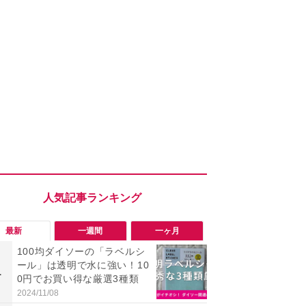
最新
一週間
一ヶ月
100均ダイソーの「ラベルシ
「勝手にデ
ール」は透明で水に強い！10
る!?」Win
1
1
0円でお買い得な厳選3種類
オフにして最
身を守る技
2024/11/08
2026/08/05