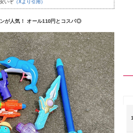
は安いぞ
（Xより引用）
が人気！ オール110円とコスパ◎