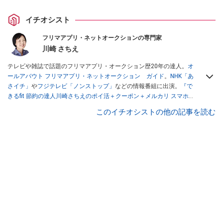
イチオシスト
フリマアプリ・ネットオークションの専門家
川崎 さちえ
テレビや雑誌で話題のフリマアプリ・オークション歴20年の達人。
オ
ールアバウト フリマアプリ・ネットオークション ガイド
。
NHK「あ
さイチ」
や
フジテレビ「ノンストップ」
などの情報番組に出演。
『で
きるfit 節約の達人川崎さちえのポイ活＋クーポン＋メルカリ スマホで
おトク術』（インプレス刊）
、
『「ゆる副業」のはじめかた メルカリ
このイチオシストの他の記事を読む
スマホ1つでスキマ時間に効率的に稼ぐ！』（翔泳社刊）
ほか著書多
数。ブログは
「川崎さちえのごちゃまぜ日記」
。
■経歴：2003年、夫が子育てをするために、突然会社を辞める。翌月
からの給料が０円になり、家にいながら、しかも空いた時間でできる
オークションに目をつける。しかし、取引の仕方がわからずに、まず
は落札者として参加。その後、出品者側にまわり、家の中の物を出品
しまくる。出品する物がほぼなくなってからは、仕入れを経験。ネッ
トオークションを生活の一部に取り入れるべく、「ネットオークショ
ンやフリマアプリは生活のインフラになる」という考えを持つ。また
消費税増税の社会においては、ネットオークションやフリマアプリが
家計の救世主になりえると考え、業者とは違う視点でユーザーとして