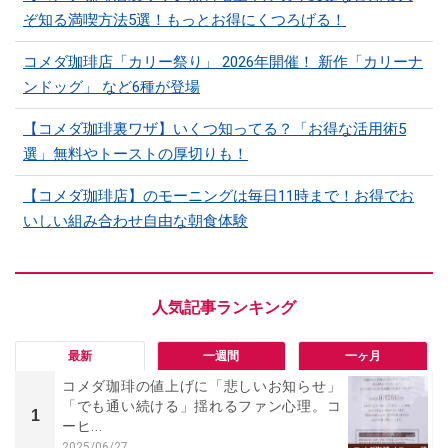
ぞ知る満喫方法5選！もっとお得にくつろげる！
コメダ珈琲店「カリー祭り」 2026年開催！ 新作「カリーナ
ンドッグ」 など6種が登場
【コメダ珈琲裏ワザ】いくつ知ってる？「お得な活用術5
選」無料やトーストの厚切りも！
【コメダ珈琲店】のモーニングは毎日11時まで！お得でお
いしい組み合わせ自由な朝食体験
最新
一週間
一ヶ月
コメダ珈琲の値上げに「悲しいお知らせ」
「でも通い続ける」揺れるファン心理。コ
1
ーヒ...
2025/06/27