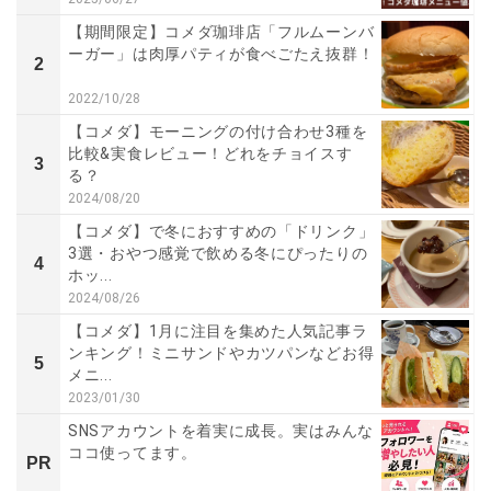
【期間限定】コメダ珈琲店「フルムーンバ
ーガー」は肉厚パティが食べごたえ抜群！
2
2022/10/28
【コメダ】モーニングの付け合わせ3種を
比較&実食レビュー！どれをチョイスす
3
る？
2024/08/20
【コメダ】で冬におすすめの「ドリンク」
3選・おやつ感覚で飲める冬にぴったりの
4
ホッ...
2024/08/26
【コメダ】1月に注目を集めた人気記事ラ
ンキング！ミニサンドやカツパンなどお得
5
メニ...
2023/01/30
SNSアカウントを着実に成長。実はみんな
ココ使ってます。
PR