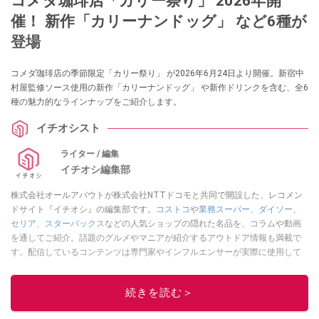
コメダ珈琲店「カリー祭り」 2026年開
催！ 新作「カリーナンドッグ」 など6種が
登場
コメダ珈琲店の季節限定「カリー祭り」 が2026年6月24日より開催。新宿中
村屋監修ソース使用の新作「カリーナンドッグ」 や新作ドリンクを含む、全6
種の魅力的なラインナップをご紹介します。
イチオシスト
ライター / 編集
イチオシ編集部
株式会社オールアバウトが株式会社NTTドコモと共同で開設した、レコメン
ドサイト『イチオシ』の編集部です。
コストコ
や
業務スーパー
、
ダイソー
、
セリア
、
スターバックス
などの人気ショップの隠れた名品を、コラムや動画
を通してご紹介。話題のグルメやマニアが紹介するアウトドア情報も満載で
す。配信しているコンテンツは専門家やインフルエンサーが実際に使用して
レビューしています。毎日トレンド情報をお届けしているので、ぜひ
Google
ニュースでフォロー
してください！
続きを読む＞
このイチオシストの他の記事を読む