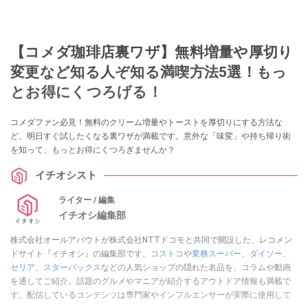
【コメダ珈琲店裏ワザ】無料増量や厚切り
変更など知る人ぞ知る満喫方法5選！もっ
とお得にくつろげる！
コメダファン必見！無料のクリーム増量やトーストを厚切りにする方法な
ど、明日すぐ試したくなる裏ワザが満載です。意外な「味変」や持ち帰り術
を知って、もっとお得にくつろぎませんか？
イチオシスト
ライター / 編集
イチオシ編集部
株式会社オールアバウトが株式会社NTTドコモと共同で開設した、レコメン
ドサイト『イチオシ』の編集部です。
コストコ
や
業務スーパー
、
ダイソー
、
セリア
、
スターバックス
などの人気ショップの隠れた名品を、コラムや動画
を通してご紹介。話題のグルメやマニアが紹介するアウトドア情報も満載で
す。配信しているコンテンツは専門家やインフルエンサーが実際に使用して