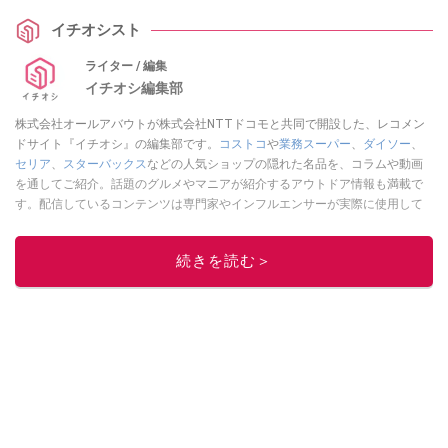
イチオシスト
ライター / 編集
イチオシ編集部
株式会社オールアバウトが株式会社NTTドコモと共同で開設した、レコメン
ドサイト『イチオシ』の編集部です。
コストコ
や
業務スーパー
、
ダイソー
、
セリア
、
スターバックス
などの人気ショップの隠れた名品を、コラムや動画
を通してご紹介。話題のグルメやマニアが紹介するアウトドア情報も満載で
す。配信しているコンテンツは専門家やインフルエンサーが実際に使用して
レビューしています。毎日トレンド情報をお届けしているので、ぜひ
Google
ニュースでフォロー
してください！
続きを読む＞
このイチオシストの他の記事を読む