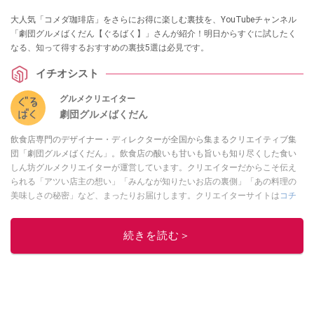
大人気「コメダ珈琲店」をさらにお得に楽しむ裏技を、YouTubeチャンネル
「劇団グルメばくだん【ぐるばく】」さんが紹介！明日からすぐに試したく
なる、知って得するおすすめの裏技5選は必見です。
イチオシスト
グルメクリエイター
劇団グルメばくだん
飲食店専門のデザイナー・ディレクターが全国から集まるクリエイティブ集
団「劇団グルメばくだん」。飲食店の酸いも甘いも旨いも知り尽くした食い
しん坊グルメクリエイターが運営しています。クリエイターだからこそ伝え
られる「アツい店主の想い」「みんなが知りたいお店の裏側」「あの料理の
美味しさの秘密」など、まったりお届けします。クリエイターサイトは
コチ
ラ！
このイチオシストの他の記事を読む
続きを読む＞