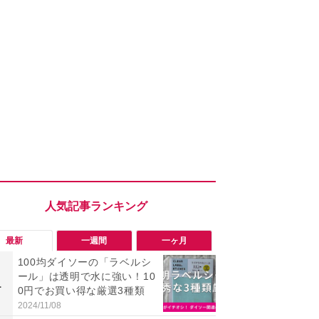
最新
一週間
一ヶ月
100均ダイソーの「ラベルシ
「勝手にデ
ール」は透明で水に強い！10
る!?」Win
1
1
0円でお買い得な厳選3種類
オフにして最
身を守る技
2024/11/08
2026/08/05