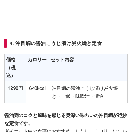
4. 沖目鯛の醤油こうじ漬け炭火焼き定食
価格
カロリー
セット内容
（税
込）
1290円
640kcal
沖目鯛の醤油こうじ漬け炭火焼
き・ご飯・味噌汁・漬物
醤油麹のコクと風味を感じる奥深い味わいの沖目鯛が絶妙
な定食です。
ダイエット中の食事におすすめ。ただし、カロリーはひか