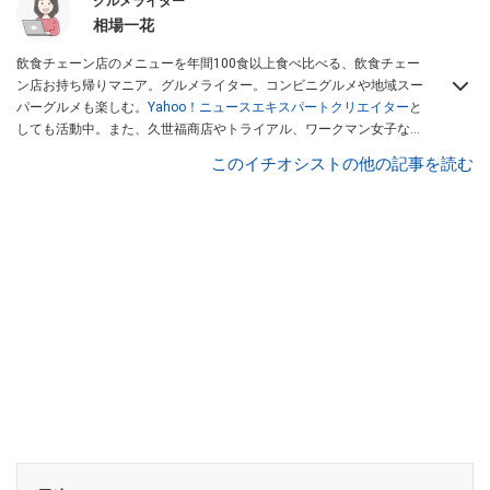
グルメライター
相場一花
飲食チェーン店のメニューを年間100食以上食べ比べる、飲食チェー
ン店お持ち帰りマニア。グルメライター。コンビニグルメや地域スー
パーグルメも楽しむ。
Yahoo！ニュースエキスパートクリエイター
と
しても活動中。また、久世福商店やトライアル、ワークマン女子など
話題のショップにも足を運ぶ。晋遊舎「LDK」や
「360LiFE」
、
このイチオシストの他の記事を読む
KADOKAWA
「レタスクラブ」
、集英社「週刊プレイボーイ」、宝島
社「おいしい！ シャトレーゼBOOK」などでグルメライター、食の専
門家として出演実績あり。