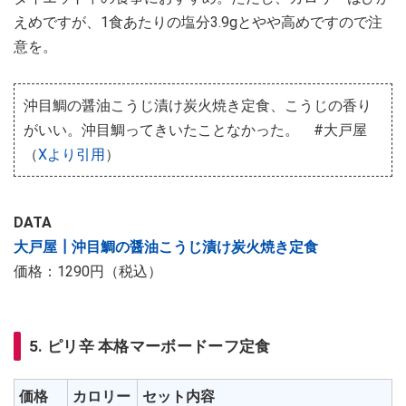
えめですが、1食あたりの塩分3.9gとやや高めですので注
意を。
沖目鯛の醤油こうじ漬け炭火焼き定食、こうじの香り
がいい。沖目鯛ってきいたことなかった。 #大戸屋
（
Xより引用
）
DATA
大戸屋┃沖目鯛の醤油こうじ漬け炭火焼き定食
価格：1290円（税込）
5. ピリ辛 本格マーボードーフ定食
価格
カロリー
セット内容