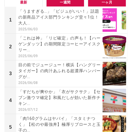
最新
一週間
一ヶ月
「うますぎる…」「ビジュがいい！」話題
の新商品アイス部門ランキング堂々1位！
1
大人...
2025/06/03
「これは神」「リピ確定」の声も！【ハー
ゲンダッツ】の期間限定コーヒーアイスク
2
リー...
2025/06/09
目の前でジュージュー！横浜【ハングリー
タイガー】の肉汁あふれる超濃厚ハンバー
3
グが...
2026/06/08
「すだちが爽やか」「衣がサクサク」【セ
ブン激ウマ確定】和風だしが効いた新作チ
4
キン...
2026/07/12
「肉160グラムはヤバイ」「スタミナつ
く」【松のや最強丼】極厚リブロースと玉
5
子の...