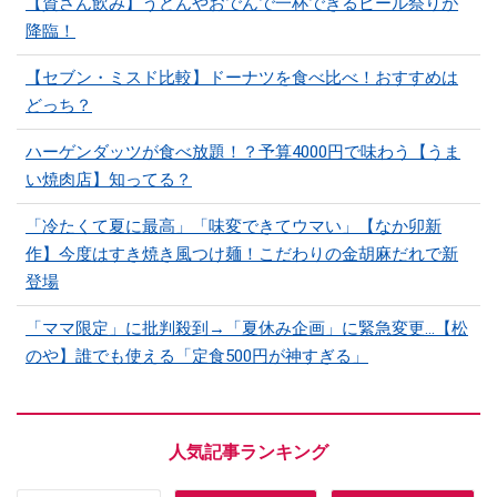
【資さん飲み】うどんやおでんで一杯できるビール祭りが
降臨！
【セブン・ミスド比較】ドーナツを食べ比べ！おすすめは
どっち？
ハーゲンダッツが食べ放題！？予算4000円で味わう【うま
い焼肉店】知ってる？
「冷たくて夏に最高」「味変できてウマい」【なか卯新
作】今度はすき焼き風つけ麺！こだわりの金胡麻だれで新
登場
「ママ限定」に批判殺到→「夏休み企画」に緊急変更…【松
のや】誰でも使える「定食500円が神すぎる」