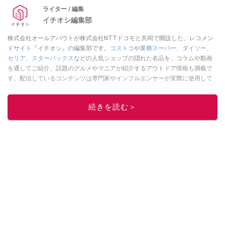
ライター / 編集
イチオシ編集部
株式会社オールアバウトが株式会社NTTドコモと共同で開設した、レコメン
ドサイト『イチオシ』の編集部です。
コストコ
や
業務スーパー
、
ダイソー
、
セリア
、
スターバックス
などの人気ショップの隠れた名品を、コラムや動画
を通してご紹介。話題のグルメやマニアが紹介するアウトドア情報も満載で
す。配信しているコンテンツは専門家やインフルエンサーが実際に使用して
レビューしています。毎日トレンド情報をお届けしているので、ぜひ
Google
ニュースでフォロー
してください！
続きを読む＞
このイチオシストの他の記事を読む