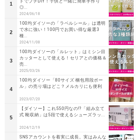
ドでプチDIY！子供と一緒に簡単手作り
1
◎...
2024/06/18
100均ダイソーの「ラベルシール」は透明
で水に強い！100円でお買い得な厳選3
2
種...
2024/11/08
100均ダイソーの「ルレット」はミシン目
カッターとして使える！セリアとの価格＆
3
売...
2025/03/26
100均ダイソー「80サイズ 梱包用段ボー
ル」の売り場はどこ？メルカリにも便利
4
2023/07/20
【ダイソー】これ550円なの!?「組み立て
式 靴収納」は5段で使えるシューズラッ...
5
2024/12/19
SNSアカウントを着実に成長。実はみんな