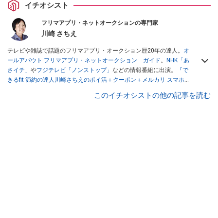
イチオシスト
フリマアプリ・ネットオークションの専門家
川崎 さちえ
テレビや雑誌で話題のフリマアプリ・オークション歴20年の達人。
オ
ールアバウト フリマアプリ・ネットオークション ガイド
。
NHK「あ
さイチ」
や
フジテレビ「ノンストップ」
などの情報番組に出演。
『で
きるfit 節約の達人川崎さちえのポイ活＋クーポン＋メルカリ スマホで
おトク術』（インプレス刊）
、
『「ゆる副業」のはじめかた メルカリ
このイチオシストの他の記事を読む
スマホ1つでスキマ時間に効率的に稼ぐ！』（翔泳社刊）
ほか著書多
数。ブログは
「川崎さちえのごちゃまぜ日記」
。
■経歴：2003年、夫が子育てをするために、突然会社を辞める。翌月
からの給料が０円になり、家にいながら、しかも空いた時間でできる
オークションに目をつける。しかし、取引の仕方がわからずに、まず
は落札者として参加。その後、出品者側にまわり、家の中の物を出品
しまくる。出品する物がほぼなくなってからは、仕入れを経験。ネッ
トオークションを生活の一部に取り入れるべく、「ネットオークショ
ンやフリマアプリは生活のインフラになる」という考えを持つ。また
消費税増税の社会においては、ネットオークションやフリマアプリが
家計の救世主になりえると考え、業者とは違う視点でユーザーとして
参加中。