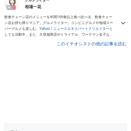
グルメライター
相場一花
飲食チェーン店のメニューを年間100食以上食べ比べる、飲食チェー
ン店お持ち帰りマニア。グルメライター。コンビニグルメや地域スー
パーグルメも楽しむ。
Yahoo！ニュースエキスパートクリエイター
と
しても活動中。また、久世福商店やトライアル、ワークマン女子など
話題のショップにも足を運ぶ。晋遊舎「LDK」や
「360LiFE」
、
このイチオシストの他の記事を読む
KADOKAWA
「レタスクラブ」
、集英社「週刊プレイボーイ」、宝島
社「おいしい！ シャトレーゼBOOK」などでグルメライター、食の専
門家として出演実績あり。