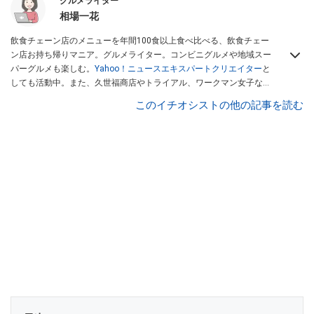
グルメライター
相場一花
飲食チェーン店のメニューを年間100食以上食べ比べる、飲食チェー
ン店お持ち帰りマニア。グルメライター。コンビニグルメや地域スー
パーグルメも楽しむ。
Yahoo！ニュースエキスパートクリエイター
と
しても活動中。また、久世福商店やトライアル、ワークマン女子など
話題のショップにも足を運ぶ。晋遊舎「LDK」や
「360LiFE」
、
このイチオシストの他の記事を読む
KADOKAWA
「レタスクラブ」
、集英社「週刊プレイボーイ」、宝島
社「おいしい！ シャトレーゼBOOK」などでグルメライター、食の専
門家として出演実績あり。