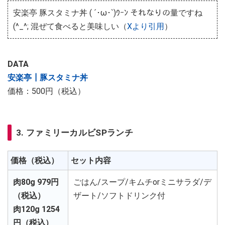
安楽亭 豚スタミナ丼 ( ´･ω･`)ｳｰﾝ それなりの量ですね
(︎^_^; 混ぜて食べると美味しい（
Xより引用
）
DATA
安楽亭┃豚スタミナ丼
価格：500円（税込）
3. ファミリーカルビSPランチ
価格（税込）
セット内容
肉80g 979円
ごはん/スープ/キムチorミニサラダ/デ
（税込）
ザート/ソフトドリンク付
肉120g 1254
円（税込）