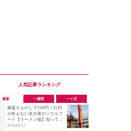
最新
一週間
一ヶ月
爆盛りもやしで700円！行列
「旅行気分
が絶えない名古屋のソウルフ
食べ比べし
1
1
ード【ラーメン福】知って
3つのご当地
る？
新発売
2026/06/12
2026/08/02