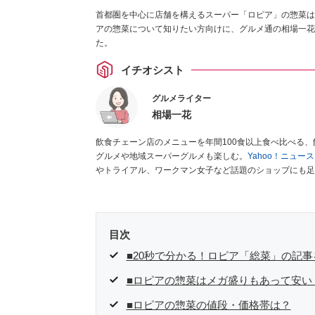
首都圏を中心に店舗を構えるスーパー「ロピア」の惣菜は
アの惣菜について知りたい方向けに、グルメ通の相場一花
た。
イチオシスト
グルメライター
相場一花
飲食チェーン店のメニューを年間100食以上食べ比べる
グルメや地域スーパーグルメも楽しむ。
Yahoo！ニュ
やトライアル、ワークマン女子など話題のショップにも足
クラブ」
、集英社「週刊プレイボーイ」、宝島社「おいし
として出演実績あり。
目次
■20秒で分かる！ロピア「総菜」の記事
■ロピアの惣菜はメガ盛りもあって安い
■ロピアの惣菜の値段・価格帯は？