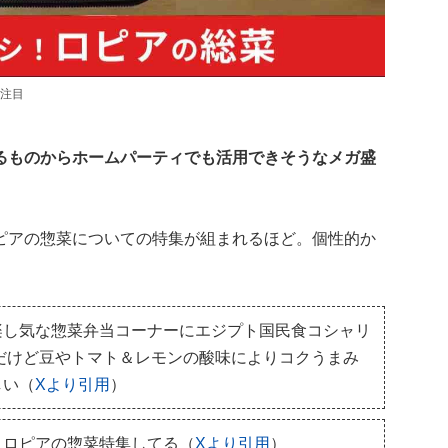
注目
るものからホームパーティでも活用できそうなメガ盛
ピアの惣菜についての特集が組まれるほど。個性的か
楽し気な惣菜弁当コーナーにエジプト国民食コシャリ
だけど豆やトマト＆レモンの酸味によりコクうまみ
しい（
Xより引用
）
、ロピアの惣菜特集してる（
Xより引用
）