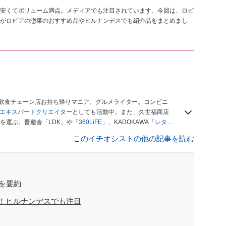
安くてボリューム満点。メディアでも注目されています。今回は、ロピ
がロピアの惣菜のおすすめ品やヒルナンデスでも紹介品をまとめまし
、飲食チェーン店お持ち帰りマニア。グルメライター。コンビニ
ースエキスパートクリエイター
としても活動中。また、久世福商店
を運ぶ。晋遊舎「LDK」や
「360LiFE」
、KADOKAWA
「レタス
い！ シャトレーゼBOOK」などでグルメライター、食の専門家
このイチオシストの他の記事を読む
を要約
！ヒルナンデスでも注目