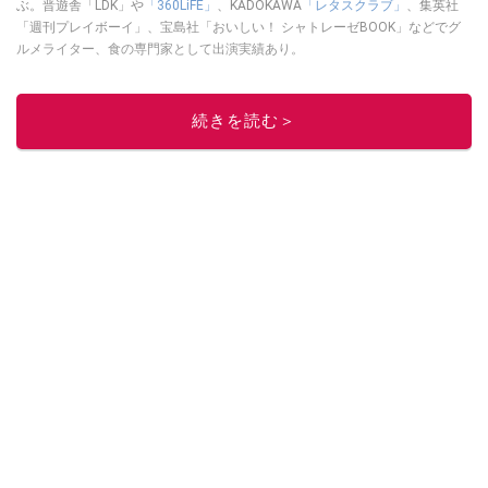
ぶ。晋遊舎「LDK」や
「360LiFE」
、KADOKAWA
「レタスクラブ」
、集英社
「週刊プレイボーイ」、宝島社「おいしい！ シャトレーゼBOOK」などでグ
ルメライター、食の専門家として出演実績あり。
このイチオシストの他の記事を読む
続きを読む＞