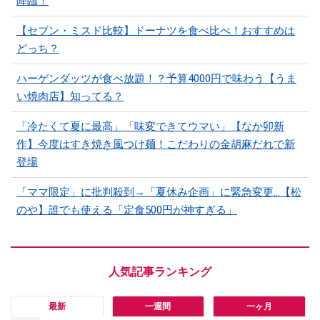
降臨！
【セブン・ミスド比較】ドーナツを食べ比べ！おすすめは
どっち？
ハーゲンダッツが食べ放題！？予算4000円で味わう【うま
い焼肉店】知ってる？
「冷たくて夏に最高」「味変できてウマい」【なか卯新
作】今度はすき焼き風つけ麺！こだわりの金胡麻だれで新
登場
「ママ限定」に批判殺到→「夏休み企画」に緊急変更…【松
のや】誰でも使える「定食500円が神すぎる」
最新
一週間
一ヶ月