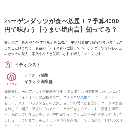
ハーゲンダッツが食べ放題！？予算4000
円で味わう【うまい焼肉店】知ってる？
愛知県の「あみやき亭 木場店」をご紹介！手頃な価格で品質の良いお肉が楽
しめるだけでなく、食後の「アイス食べ放題」でハーゲンダッツが味わえる
のが最大の魅力。家族や友人と笑顔になれる焼肉チェーンです。
イチオシスト
ライター / 編集
イチオシ編集部
株式会社オールアバウトが株式会社NTTドコモと共同で開設した、レコメン
ドサイト『イチオシ』の編集部です。
コストコ
や
業務スーパー
、
ダイソー
、
セリア
、
スターバックス
などの人気ショップの隠れた名品を、コラムや動画
を通してご紹介。話題のグルメやマニアが紹介するアウトドア情報も満載で
す。配信しているコンテンツは専門家やインフルエンサーが実際に使用して
レビューしています。毎日トレンド情報をお届けしているので、ぜひ
Google
ニュースでフォロー
してください！