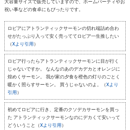
大容量サイズで販売していますので、ホームパーティやお
祝い事などの食卓にもぴったりです。
ロピアにアトランティックサーモンの切れ端詰め合わ
せがたっぷり入って安く売っててロピア一生推したい
（
Xより引用
）
ロピア行ったらアトランティックサーモンに目が行く
じゃないですか。 なんなのあのデカデカとオレンジに
煌めくサーモン。 我が家の夕食を橙色の灯りのごとく
暖かく照らすサーモン。 買うじゃないのよ。（
Xより
引用
）
初めてロピアに行き、定番のクソデカサーモンを買っ
た アトランティックサーモンなのにデカくて安いって
どういうこと（
Xより引用
）