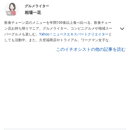
グルメライター
相場一花
飲食チェーン店のメニューを年間100食以上食べ比べる、飲食チェー
ン店お持ち帰りマニア。グルメライター。コンビニグルメや地域スー
パーグルメも楽しむ。
Yahoo！ニュースエキスパートクリエイター
と
しても活動中。また、久世福商店やトライアル、ワークマン女子など
話題のショップにも足を運ぶ。晋遊舎「LDK」や
「360LiFE」
、
このイチオシストの他の記事を読む
KADOKAWA
「レタスクラブ」
、集英社「週刊プレイボーイ」、宝島
社「おいしい！ シャトレーゼBOOK」などでグルメライター、食の専
門家として出演実績あり。