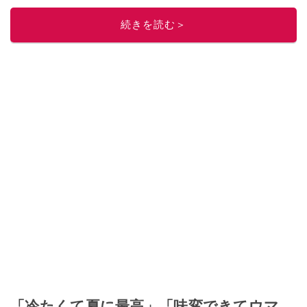
このイチオシストの他の記事を読む
続きを読む＞
「冷たくて夏に最高」「味変できてウマ