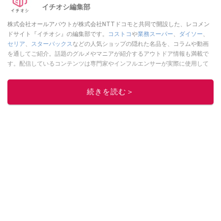
イチオシ編集部
株式会社オールアバウトが株式会社NTTドコモと共同で開設した、レコメン
ドサイト『イチオシ』の編集部です。
コストコ
や
業務スーパー
、
ダイソー
、
セリア
、
スターバックス
などの人気ショップの隠れた名品を、コラムや動画
を通してご紹介。話題のグルメやマニアが紹介するアウトドア情報も満載で
す。配信しているコンテンツは専門家やインフルエンサーが実際に使用して
レビューしています。毎日トレンド情報をお届けしているので、ぜひ
Google
ニュースでフォロー
してください！
続きを読む＞
このイチオシストの他の記事を読む