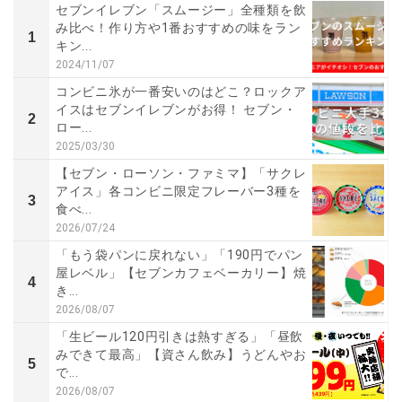
セブンイレブン「スムージー」全種類を飲
み比べ！作り方や1番おすすめの味をラン
1
キン...
2024/11/07
コンビニ氷が一番安いのはどこ？ロックア
イスはセブンイレブンがお得！ セブン・
2
ロー...
2025/03/30
【セブン・ローソン・ファミマ】「サクレ
アイス」各コンビニ限定フレーバー3種を
3
食べ...
2026/07/24
「もう袋パンに戻れない」「190円でパン
屋レベル」【セブンカフェベーカリー】焼
4
き...
2026/08/07
「生ビール120円引きは熱すぎる」「昼飲
みできて最高」【資さん飲み】うどんやお
5
で...
2026/08/07