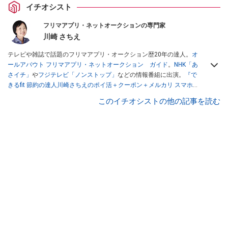
イチオシスト
フリマアプリ・ネットオークションの専門家
川崎 さちえ
テレビや雑誌で話題のフリマアプリ・オークション歴20年の達人。
オ
ールアバウト フリマアプリ・ネットオークション ガイド
。
NHK「あ
さイチ」
や
フジテレビ「ノンストップ」
などの情報番組に出演。
『で
きるfit 節約の達人川崎さちえのポイ活＋クーポン＋メルカリ スマホで
おトク術』（インプレス刊）
、
『「ゆる副業」のはじめかた メルカリ
このイチオシストの他の記事を読む
スマホ1つでスキマ時間に効率的に稼ぐ！』（翔泳社刊）
ほか著書多
数。ブログは
「川崎さちえのごちゃまぜ日記」
。
■経歴：2003年、夫が子育てをするために、突然会社を辞める。翌月
からの給料が０円になり、家にいながら、しかも空いた時間でできる
オークションに目をつける。しかし、取引の仕方がわからずに、まず
は落札者として参加。その後、出品者側にまわり、家の中の物を出品
しまくる。出品する物がほぼなくなってからは、仕入れを経験。ネッ
トオークションを生活の一部に取り入れるべく、「ネットオークショ
ンやフリマアプリは生活のインフラになる」という考えを持つ。また
消費税増税の社会においては、ネットオークションやフリマアプリが
家計の救世主になりえると考え、業者とは違う視点でユーザーとして
参加中。