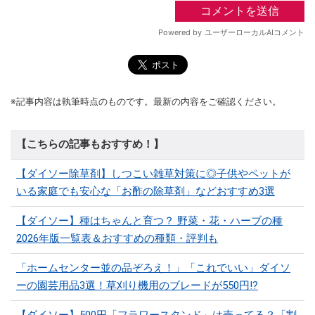
※記事内容は執筆時点のものです。最新の内容をご確認ください。
【こちらの記事もおすすめ！】
【ダイソー除草剤】しつこい雑草対策に◎子供やペットが
いる家庭でも安心な「お酢の除草剤」などおすすめ3選
【ダイソー】種はちゃんと育つ？ 野菜・花・ハーブの種
2026年版一覧表＆おすすめの種類・評判も
「ホームセンター並の品ぞろえ！」「これでいい」ダイソ
ーの園芸用品3選！草刈り機用のブレードが550円!?
【ダイソー】500円「フラワースタンド」は売ってる？「割