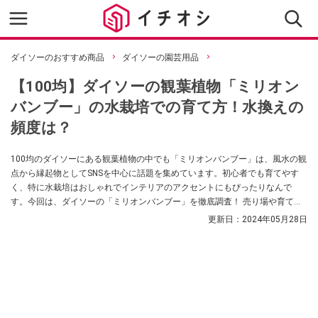
ダイソーのおすすめ商品
ダイソーの園芸用品
【100均】ダイソーの観葉植物「ミリオン
バンブー」の水栽培での育て方！水換えの
頻度は？
100均のダイソーにある観葉植物の中でも「ミリオンバンブー」は、風水の観
点から縁起物としてSNSを中心に話題を集めています。初心者でも育てやす
く、特に水栽培はおしゃれでインテリアのアクセントにもぴったりなんで
す。今回は、ダイソーの「ミリオンバンブー」を徹底調査！ 売り場や育て
方、水換えの頻度、枯れる原因など、気になる疑問をまとめました。
更新日：
2024年05月28日