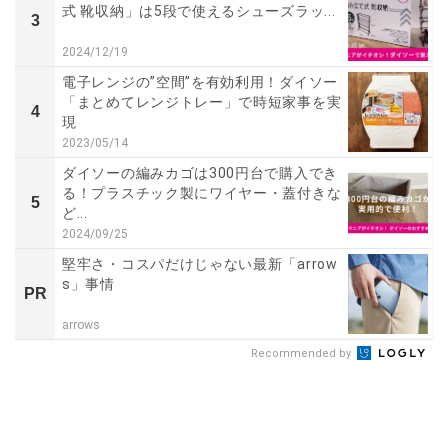
式 靴収納」は5段で使えるシューズラッ...
3
2024/12/19
電子レンジの”空間”を有効利用！ダイソー
「まとめてレンジトレー」で時短家事を実
4
現
2023/05/14
ダイソーの編みカゴは300円台で購入でき
る！プラスチック製にワイヤー・蓋付きな
5
ど...
2024/09/25
堅牢さ・コスパだけじゃない最新「arrow
s」事情
PR
arrows
Recommended by