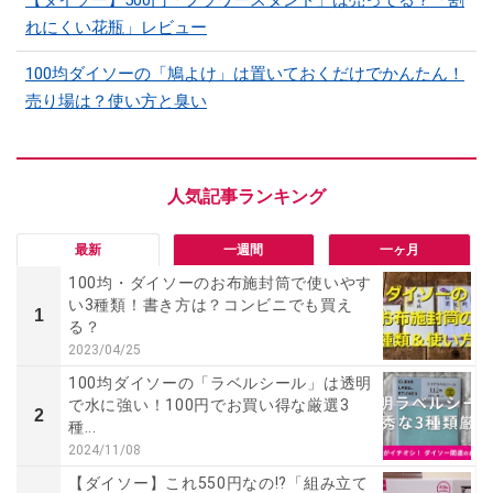
れにくい花瓶」レビュー
100均ダイソーの「鳩よけ」は置いておくだけでかんたん！
売り場は？使い方と臭い
最新
一週間
一ヶ月
100均・ダイソーのお布施封筒で使いやす
い3種類！書き方は？コンビニでも買え
1
る？
2023/04/25
100均ダイソーの「ラベルシール」は透明
で水に強い！100円でお買い得な厳選3
2
種...
2024/11/08
【ダイソー】これ550円なの!?「組み立て