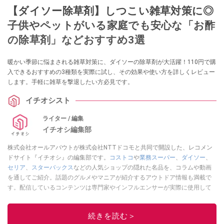
【ダイソー除草剤】しつこい雑草対策に◎
子供やペットがいる家庭でも安心な「お酢
の除草剤」などおすすめ3選
暖かい季節に悩まされる雑草対策に、ダイソーの除草剤が大活躍！110円で購
入できるおすすめの3種類を実際に試し、その効果や使い方を詳しくレビュー
します。手軽に雑草を撃退したい方必見です。
イチオシスト
ライター / 編集
イチオシ編集部
株式会社オールアバウトが株式会社NTTドコモと共同で開設した、レコメン
ドサイト『イチオシ』の編集部です。
コストコ
や
業務スーパー
、
ダイソー
、
セリア
、
スターバックス
などの人気ショップの隠れた名品を、コラムや動画
を通してご紹介。話題のグルメやマニアが紹介するアウトドア情報も満載で
す。配信しているコンテンツは専門家やインフルエンサーが実際に使用して
レビューしています。毎日トレンド情報をお届けしているので、ぜひ
Google
ニュースでフォロー
してください！
続きを読む＞
このイチオシストの他の記事を読む