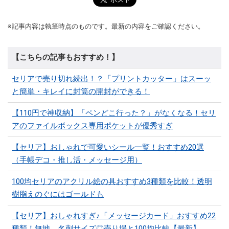
※記事内容は執筆時点のものです。最新の内容をご確認ください。
【こちらの記事もおすすめ！】
セリアで売り切れ続出！？「プリントカッター」はスーッ
と簡単・キレイに封筒の開封ができる！
【110円で神収納】「ペンどこ行った？」がなくなる！セリ
アのファイルボックス専用ポケットが優秀すぎ
【セリア】おしゃれで可愛いシール一覧！おすすめ20選
（手帳デコ・推し活・メッセージ用）
100均セリアのアクリル絵の具おすすめ3種類を比較！透明
樹脂えのぐにはゴールドも
【セリア】おしゃれすぎ♪「メッセージカード」おすすめ22
種類！無地、名刺サイズ◎売り場と100均比較【最新】