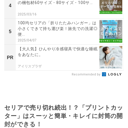
の梱包材60サイズ・80サイズ・100サ...
4
2025/03/16
100均セリアの「折りたたみハンガー」は
小さくできて持ち運び楽！旅先での洗濯◎
5
便...
2025/04/07
【大人気】ひんやり冷感寝具で快適な睡眠
をあなたに。
PR
アイリスプラザ
Recommended by
セリアで売り切れ続出！？「プリントカッ
ター」はスーッと簡単・キレイに封筒の開
封ができる！