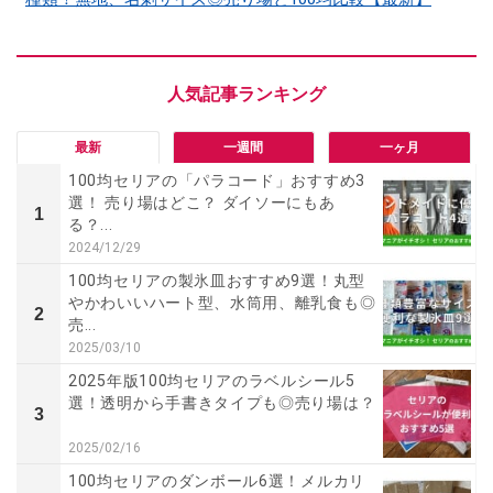
最新
一週間
一ヶ月
100均セリアの「パラコード」おすすめ3
選！ 売り場はどこ？ ダイソーにもあ
1
る？...
2024/12/29
100均セリアの製氷皿おすすめ9選！丸型
やかわいいハート型、水筒用、離乳食も◎
2
売...
2025/03/10
2025年版100均セリアのラベルシール5
選！透明から手書きタイプも◎売り場は？
3
2025/02/16
100均セリアのダンボール6選！メルカリ