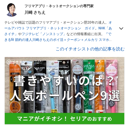
フリマアプリ・ネットオークションの専門家
川崎 さちえ
テレビや雑誌で話題のフリマアプリ・オークション歴20年の達人。
オ
ールアバウト フリマアプリ・ネットオークション ガイド
。
NHK「あ
さイチ」
や
フジテレビ「ノンストップ」
などの情報番組に出演。
『で
きるfit 節約の達人川崎さちえのポイ活＋クーポン＋メルカリ スマホで
おトク術』（インプレス刊）
、
『「ゆる副業」のはじめかた メルカリ
このイチオシストの他の記事を読む
スマホ1つでスキマ時間に効率的に稼ぐ！』（翔泳社刊）
ほか著書多
数。ブログは
「川崎さちえのごちゃまぜ日記」
。
■経歴：2003年、夫が子育てをするために、突然会社を辞める。翌月
からの給料が０円になり、家にいながら、しかも空いた時間でできる
オークションに目をつける。しかし、取引の仕方がわからずに、まず
は落札者として参加。その後、出品者側にまわり、家の中の物を出品
しまくる。出品する物がほぼなくなってからは、仕入れを経験。ネッ
トオークションを生活の一部に取り入れるべく、「ネットオークショ
ンやフリマアプリは生活のインフラになる」という考えを持つ。また
消費税増税の社会においては、ネットオークションやフリマアプリが
家計の救世主になりえると考え、業者とは違う視点でユーザーとして
参加中。