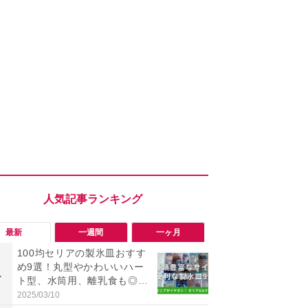
最新
一週間
一ヶ月
100均セリアの製氷皿おすす
「勝手にデ
め9選！丸型やかわいいハー
る!?」Win
1
1
ト型、水筒用、離乳食も◎売
オフにして最
り場はどこ？シリコン製はあ
身を守る技
2025/03/10
2026/08/05