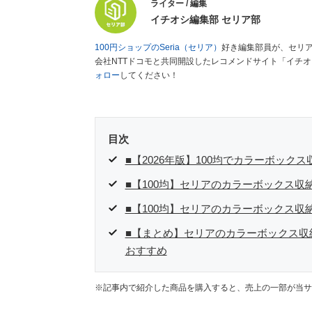
ライター / 編集
イチオシ編集部 セリア部
100円ショップのSeria（セリア）
好き編集部員が、セリ
会社NTTドコモと共同開設したレコメンドサイト「イチ
ォロー
してください！
目次
■【2026年版】100均でカラーボッ
■【100均】セリアのカラーボックス収
■【100均】セリアのカラーボックス収
■【まとめ】セリアのカラーボックス収
おすすめ
※記事内で紹介した商品を購入すると、売上の一部が当サ