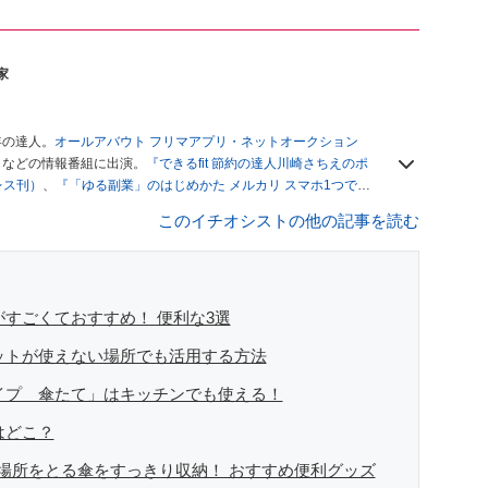
家
年の達人。
オールアバウト フリマアプリ・ネットオークション
」
などの情報番組に出演。
『できるfit 節約の達人川崎さちえのポ
レス刊）
、
『「ゆる副業」のはじめかた メルカリ スマホ1つでス
ブログは
「川崎さちえのごちゃまぜ日記」
。
このイチオシストの他の記事を読む
辞める。翌月からの給料が０円になり、家にいながら、しかも空
引の仕方がわからずに、まずは落札者として参加。その後、出
がほぼなくなってからは、仕入れを経験。ネットオークション
フリマアプリは生活のインフラになる」という考えを持つ。ま
リマアプリが家計の救世主になりえると考え、業者とは違う視
がすごくておすすめ！ 便利な3選
ネットが使えない場所でも活用する方法
タイプ 傘たて」はキッチンでも使える！
はどこ？
場所をとる傘をすっきり収納！ おすすめ便利グッズ