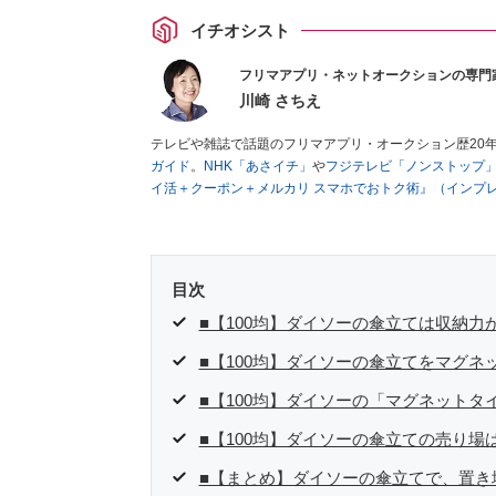
イチオシスト
フリマアプリ・ネットオークションの専門
川崎 さちえ
テレビや雑誌で話題のフリマアプリ・オークション歴20
ガイド
。
NHK「あさイチ」
や
フジテレビ「ノンストップ
イ活＋クーポン＋メルカリ スマホでおトク術』（インプ
キマ時間に効率的に稼ぐ！』（翔泳社刊）
ほか著書多数。
■経歴：2003年、夫が子育てをするために、突然会社を
いた時間でできるオークションに目をつける。しかし、取
品者側にまわり、家の中の物を出品しまくる。出品する物
目次
を生活の一部に取り入れるべく、「ネットオークションや
た消費税増税の社会においては、ネットオークションやフ
■【100均】ダイソーの傘立ては収納力
点でユーザーとして参加中。
■【100均】ダイソーの傘立てをマグ
■【100均】ダイソーの「マグネット
■【100均】ダイソーの傘立ての売り場
■【まとめ】ダイソーの傘立てで、置き