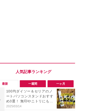
最新
一週間
一ヶ月
100均ダイソー＆セリアのノ
「勝手にデ
ートパソコンスタンドおすす
る!?」Win
1
1
め3選！ 無印やニトリにも売
オフにして最
っている？ 代用アイデアも紹
身を守る技
2025/03/14
2026/08/05